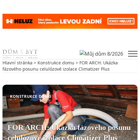
Skip to content
Men
Hlavní stránka
>
Konstrukce domu
> FOR ARCH: Ukázka
fázového posunu celulózové izolace Climatizer Plus
Zpět na Konstrukce domu
KONSTRUKCE DOMU
FOR ARCH: Ukázka fázového posunu
celulózové izolace Climatizer Plus