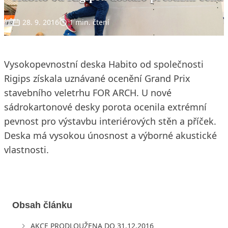
28. 9. 2016
1 min. čtení
Vysokopevnostní deska Habito od společnosti
Rigips získala uznávané ocenění Grand Prix
stavebního veletrhu FOR ARCH. U nové
sádrokartonové desky porota ocenila extrémní
pevnost pro výstavbu interiérových stěn a příček.
Deska má vysokou únosnost a výborné akustické
vlastnosti.
Obsah článku
AKCE PRODLOUŽENA DO 31.12.2016