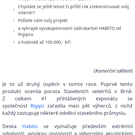
Chystáte se ještě letost či příští rok zrekonstruovat svůj
interiér?
Pošlete nám svůj projekt
a vyhrajte vysokopevnostní sádrokarton HABITO od
Rigipsu
v hodnotě až 100.000,- Kč!
(
Komerční sdělení
)
Je to už druhý úspěch v tomto roce. Poprvé tento
produkt ocenila porota Stavebních veletrhů v Brně.
Z celkem 41 přihlášených exponátu se
společnost
Rigips
zařadila mezi pět výherců, z nichž
každý zastupuje některé odvětví stavebního průmyslu.
Deska
Habito
se vyznačuje především extrémní
odolností, vysokou únosností a výbornými akustickými