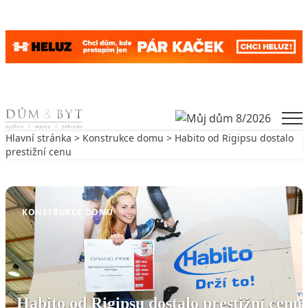
Skip to content
Men
Hlavní stránka
>
Konstrukce domu
> Habito od Rigipsu dostalo
prestižní cenu
Zpět na Konstrukce domu
KONSTRUKCE DOMU
Habito od Rigipsu dostalo prestižní cenu