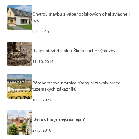
Chytrou stavbu z vápenopískových cihel zvládne i
laik
9. 6. 2015
Rigips otevřel stálou Školu suché výstavby
11. 10. 2016
Pórobetonové tvárnice Ytong si získaly srdce
tuzemských zákazníků
10. 8. 2022
Která cihla je nejkrásnější?
27. 5. 2016