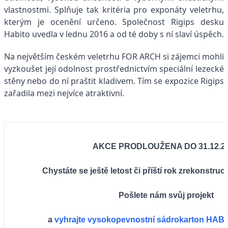
vlastnostmi. Splňuje tak kritéria pro exponáty veletrhu,
kterým je ocenění určeno. Společnost Rigips desku
Habito uvedla v lednu 2016 a od té doby s ní slaví úspěch.
Na největším českém veletrhu FOR ARCH si zájemci mohli
vyzkoušet její odolnost prostřednictvím speciální lezecké
stěny nebo do ní praštit kladivem. Tím se expozice Rigips
zařadila mezi nejvíce atraktivní.
AKCE PRODLOUŽENA DO 31.12.2
Chystáte se ještě letost či příští rok zrekonstruov
Pošlete nám svůj projekt
a
vyhrajte vysokopevnostní sádrokarton HAB