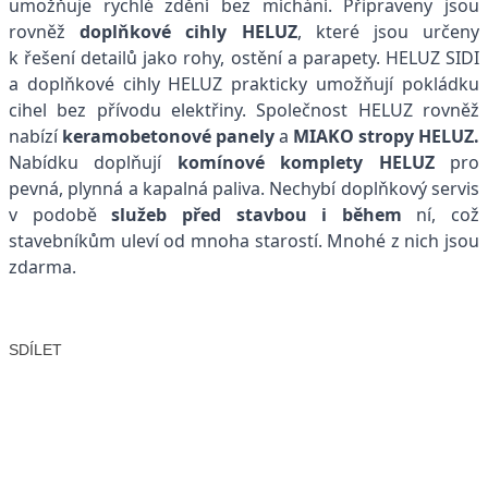
umožňuje rychlé zdění bez míchání. Připraveny jsou
rovněž
doplňkové cihly HELUZ
, které jsou určeny
k řešení detailů jako rohy, ostění a parapety. HELUZ SIDI
a doplňkové cihly HELUZ prakticky umožňují pokládku
cihel bez přívodu elektřiny. Společnost HELUZ rovněž
nabízí
keramobetonové panely
a
MIAKO stropy HELUZ.
Nabídku doplňují
komínové komplety HELUZ
pro
pevná, plynná a kapalná paliva. Nechybí doplňkový servis
v podobě
služeb před stavbou i během
ní, což
stavebníkům uleví od mnoha starostí. Mnohé z nich jsou
zdarma.
SDÍLET
Facebook
X
LinkedIn
Email