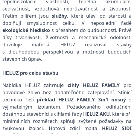
tepelněizolační vlastnosti, tepelná akumulace,
setrvačnost, vzduchová neprůzvučnost a životnost.
Třetím pilířem jsou
služby
, které uleví od starostí a
doplňují smysluplnost celku. V neposlední řadě
ekologické hledisko
s přesahem do budoucnosti. Právě
díky trvanlivosti, životnosti a mechanické odolnosti
dovoluje materiál HELUZ realizovat stavby
s dlouhodobou perspektivou a možností budoucích
stavebních úprav.
HELUZ pro celou stavbu
Nabídka HELUZ zahrnuje
cihly
HELUZ FAMILY
pro
obvodové zdivo bez dodatečného zateplování. Stínicí
techniku řeší
překlad HELUZ FAMILY 3in1 nosný
s
vyjímatelným izolantem. Požadovaného odhlučnění
dosáhnou stavebníci s cihlami řady
HELUZ AKU
, které při
minimálních rozměrech splňují zvýšené požadavky na
zvukovou izolaci. Hotová zdicí malta
HELUZ SIDI