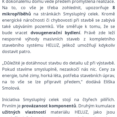
K dokonalému domu vede předem promyšlená realizace.
Na to, co vše je třeba zohlednit, upozorňuje
8
mikropříběhů
na stránkách Smysluplný celek. Kromě
energické náročnosti či chybovosti při stavbě se zabývá
také ubýváním pozemků. Vše směřuje k tomu, že se
bude vracet
dvougenerační bydlení
. Právě zde leží
nesporné výhody masivních staveb z kompletního
stavebního systému HELUZ, jelikož umožňují kdykoliv
dostavit patro.
„Důležité je dotáhnout stavbu do detailu už při výstavbě.
Pokud stavíme smysluplně, nezaskočí nás nic. Ceny za
energie, tuhé zimy, horká léta, potřeba stavebních úprav,
na to vše se lze připravit předem,“ dodává Eliška
Smolová.
Iniciativa Smysluplný celek stojí na čtyřech pilířích.
Prvním je
provázanost komponentů
. Druhým kumulace
užitných vlastností
materiálu HELUZ, jako jsou