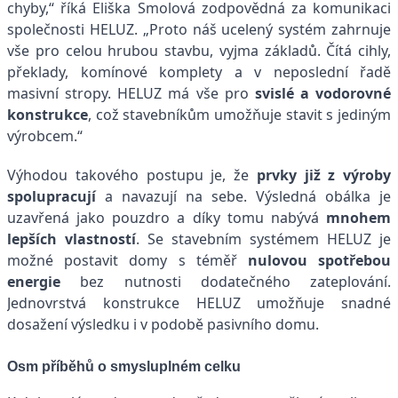
chyby,“ říká Eliška Smolová zodpovědná za komunikaci
společnosti HELUZ. „Proto náš ucelený systém zahrnuje
vše pro celou hrubou stavbu, vyjma základů. Čítá cihly,
překlady, komínové komplety a v neposlední řadě
masivní stropy. HELUZ má vše pro
svislé a vodorovné
konstrukce
, což stavebníkům umožňuje stavit s jediným
výrobcem.“
Výhodou takového postupu je, že
prvky již z výroby
spolupracují
a navazují na sebe. Výsledná obálka je
uzavřená jako pouzdro a díky tomu nabývá
mnohem
lepších vlastností
. Se stavebním systémem HELUZ je
možné postavit domy s téměř
nulovou spotřebou
energie
bez nutnosti dodatečného zateplování.
Jednovrstvá konstrukce HELUZ umožňuje snadné
dosažení výsledku i v podobě pasivního domu.
Osm příběhů o smysluplném celku