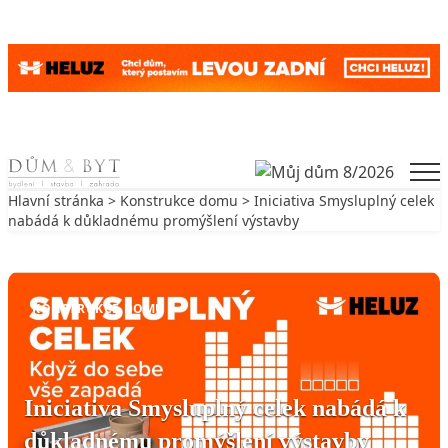
Skip to content
Men
Hlavní stránka
>
Konstrukce domu
> Iniciativa Smysluplný celek
nabádá k důkladnému promýšlení výstavby
Zpět na Konstrukce domu
KONSTRUKCE DOMU
Iniciativa Smysluplný celek nabádá k
důkladnému promýšlení výstavby