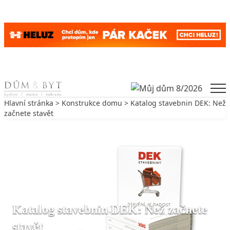
Skip to content
Men
Hlavní stránka
>
Konstrukce domu
> Katalog stavebnin DEK: Než
začnete stavět
Zpět na Konstrukce domu
KONSTRUKCE DOMU
Katalog stavebnin DEK: Než začnete
stavět