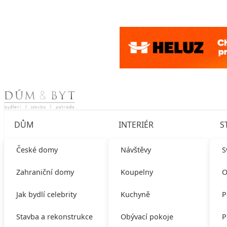
Skip to content
DŮM
INTERIÉR
S
České domy
Návštěvy
S
Zahraniční domy
Koupelny
O
Jak bydlí celebrity
Kuchyně
P
Stavba a rekonstrukce
Obývací pokoje
P