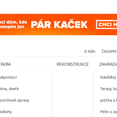
O NÁS
ČASOPIS
TAVBA
REKONSTRUKCE
ZAHRAD
vépomocí
Návštěvy
kna, dveře
Terasy, b
ovrchové úpravy
Jezírka a
odlahy
Péče o z