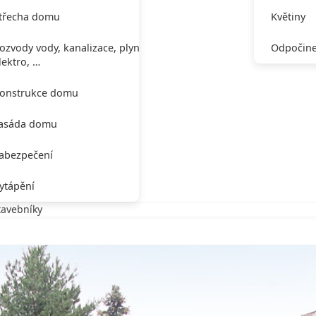
třecha domu
Květiny
ozvody vody, kanalizace, plynu,
Odpočine
lektro, …
onstrukce domu
asáda domu
abezpečení
ytápění
avebníky