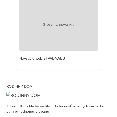
Navštivte web STAVBAWEB
RODINNÝ DOM
Koniec HFC chladív sa blíži. Budúcnosť tepelných čerpadiel
patrí prírodnému propánu