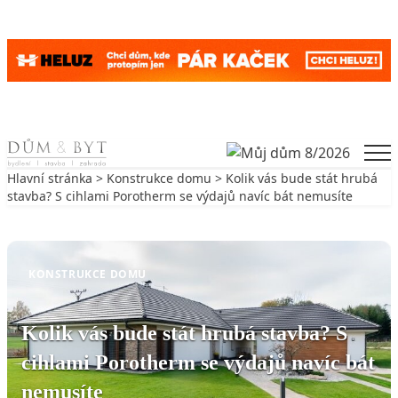
Skip to content
Men
Hlavní stránka
>
Konstrukce domu
> Kolik vás bude stát hrubá
stavba? S cihlami Porotherm se výdajů navíc bát nemusíte
Zpět na Konstrukce domu
KONSTRUKCE DOMU
Kolik vás bude stát hrubá stavba? S
cihlami Porotherm se výdajů navíc bát
nemusíte