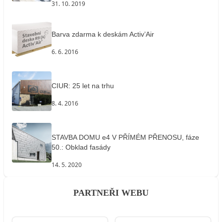
31. 10. 2019
Barva zdarma k deskám Activ’Air
6. 6. 2016
CIUR: 25 let na trhu
8. 4. 2016
STAVBA DOMU e4 V PŘÍMÉM PŘENOSU, fáze
50.: Obklad fasády
14. 5. 2020
PARTNEŘI WEBU