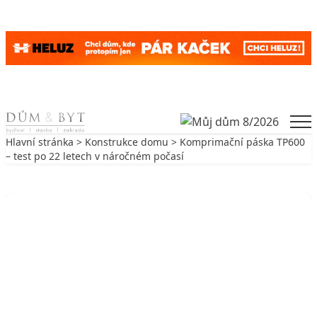
Skip to content
Men
Hlavní stránka
>
Konstrukce domu
> Komprimační páska TP600
– test po 22 letech v náročném počasí
Zpět na Konstrukce domu
KONSTRUKCE DOMU
Komprimační páska TP600 – test po
22 letech v náročném počasí
19. 3. 2018
2 min. čtení