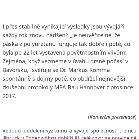
I přes stabilně vynikající výsledky jsou vývojáři
každý rok znovu nadšení: „Je neuvěřitelné, že
páska z polyuretanu funguje tak dobře i poté, co
byla po 22 let vystavena povětrnostním vlivům!
Zejména, když vezmeme v úvahu drsné počasí v
Bavorsku,“ svěřuje se Dr. Markus Komma
spontánně s dojmy poté, co obdržel nejnovější
zkušební protokoly MPA Bau Hannover z prosince
2017.
(
Komerční prezentace
)
Vedoucí oddělení výzkumu a vývoje společnosti tremco
illbruck v Bodenwöhru dohlíží již celé roky na pravidelné