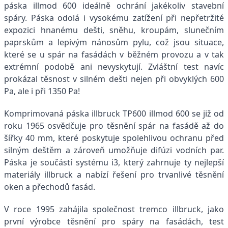
páska illmod 600 ideálně ochrání jakékoliv stavební
spáry. Páska odolá i vysokému zatížení při nepřetržité
expozici hnanému dešti, sněhu, kroupám, slunečním
paprskům a lepivým nánosům pylu, což jsou situace,
které se u spár na fasádách v běžném provozu a v tak
extrémní podobě ani nevyskytují. Zvláštní test navíc
prokázal těsnost v silném dešti nejen při obvyklých 600
Pa, ale i při 1350 Pa!
Komprimovaná páska illbruck TP600 illmod 600 se již od
roku 1965 osvědčuje pro těsnění spár na fasádě až do
šířky 40 mm, které poskytuje spolehlivou ochranu před
silným deštěm a zároveň umožňuje difúzi vodních par.
Páska je součástí systému i3, který zahrnuje ty nejlepší
materiály illbruck a nabízí řešení pro trvanlivé těsnění
oken a přechodů fasád.
V roce 1995 zahájila společnost tremco illbruck, jako
první výrobce těsnění pro spáry na fasádách, test