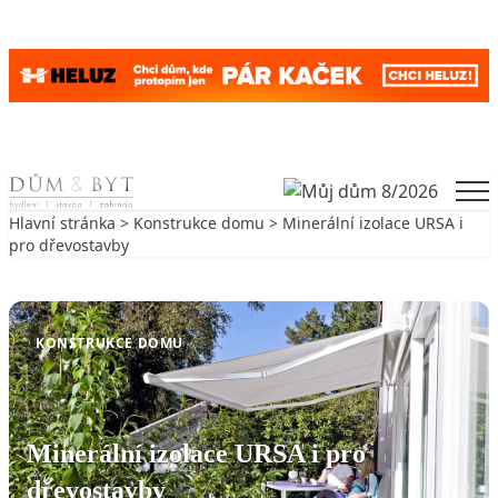
Skip to content
Men
Hlavní stránka
>
Konstrukce domu
> Minerální izolace URSA i
pro dřevostavby
Zpět na Konstrukce domu
KONSTRUKCE DOMU
Minerální izolace URSA i pro
dřevostavby