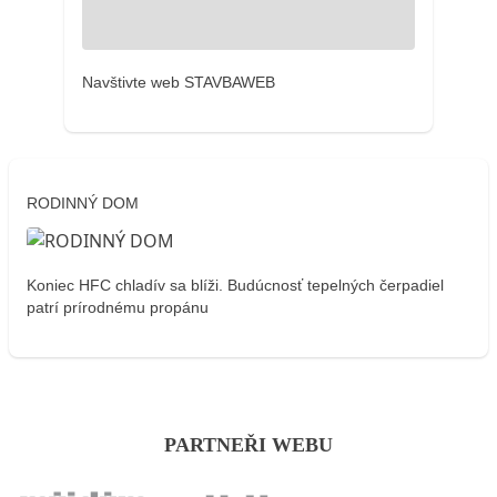
Navštivte web STAVBAWEB
RODINNÝ DOM
Koniec HFC chladív sa blíži. Budúcnosť tepelných čerpadiel
patrí prírodnému propánu
PARTNEŘI WEBU