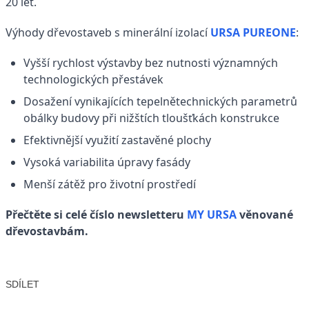
20 let.
Výhody dřevostaveb s minerální izolací
URSA PUREONE
:
Vyšší rychlost výstavby bez nutnosti významných
technologických přestávek
Dosažení vynikajících tepelnětechnických parametrů
obálky budovy při nižštích tloušťkách konstrukce
Efektivnější využití zastavěné plochy
Vysoká variabilita úpravy fasády
Menší zátěž pro životní prostředí
Přečtěte si celé číslo newsletteru
MY URSA
věnované
dřevostavbám.
SDÍLET
Facebook
X
LinkedIn
Email