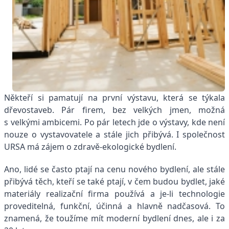
Někteří si pamatují na první výstavu, která se týkala
dřevostaveb. Pár ﬁrem, bez velkých jmen, možná
s velkými ambicemi. Po pár letech jde o výstavy, kde není
nouze o vystavovatele a stále jich přibývá. I společnost
URSA má zájem o zdravě-ekologické bydlení.
Ano, lidé se často ptají na cenu nového bydlení, ale stále
přibývá těch, kteří se také ptají, v čem budou bydlet, jaké
materiály realizační ﬁrma používá a je-li technologie
proveditelná, funkční, účinná a hlavně nadčasová. To
znamená, že toužíme mít moderní bydlení dnes, ale i za