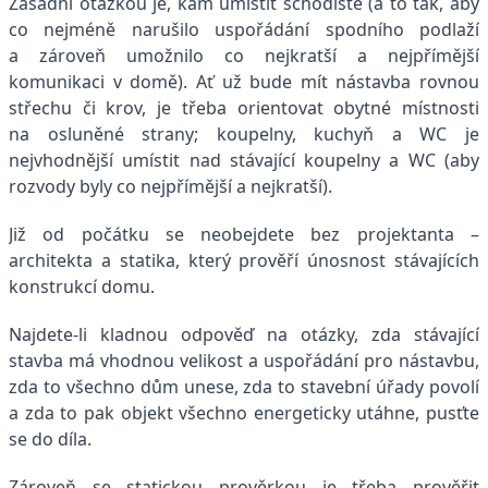
Zásadní otázkou je, kam umístit schodiště (a to tak, aby
co nejméně narušilo uspořádání spodního podlaží
a zároveň umožnilo co nejkratší a nejpřímější
komunikaci v domě). Ať už bude mít nástavba rovnou
střechu či krov, je třeba orientovat obytné místnosti
na osluněné strany; koupelny, kuchyň a WC je
nejvhodnější umístit nad stávající koupelny a WC (aby
rozvody byly co nejpřímější a nejkratší).
Již od počátku se neobejdete bez projektanta –
architekta a statika, který prověří únosnost stávajících
konstrukcí domu.
Najdete-li kladnou odpověď na otázky, zda stávající
stavba má vhodnou velikost a uspořádání pro nástavbu,
zda to všechno dům unese, zda to stavební úřady povolí
a zda to pak objekt všechno energeticky utáhne, pusťte
se do díla.
Zároveň se statickou prověrkou je třeba prověřit