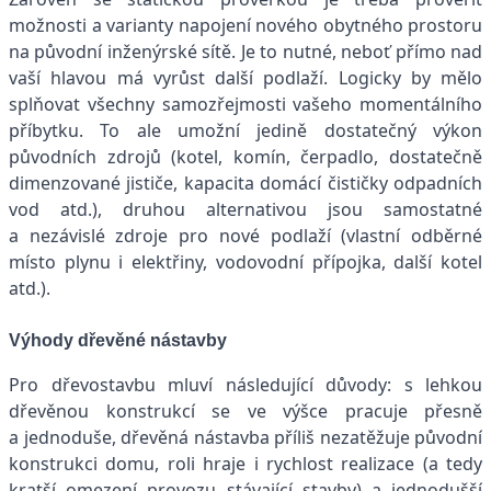
možnosti a varianty napojení nového obytného prostoru
na původní inženýrské sítě. Je to nutné, neboť přímo nad
vaší hlavou má vyrůst další podlaží. Logicky by mělo
splňovat všechny samozřejmosti vašeho momentálního
příbytku. To ale umožní jedině dostatečný výkon
původních zdrojů (kotel, komín, čerpadlo, dostatečně
dimenzované jističe, kapacita domácí čističky odpadních
vod atd.), druhou alternativou jsou samostatné
a nezávislé zdroje pro nové podlaží (vlastní odběrné
místo plynu i elektřiny, vodovodní přípojka, další kotel
atd.).
Výhody dřevěné nástavby
Pro dřevostavbu mluví následující důvody: s lehkou
dřevěnou konstrukcí se ve výšce pracuje přesně
a jednoduše, dřevěná nástavba příliš nezatěžuje původní
konstrukci domu, roli hraje i rychlost realizace (a tedy
kratší omezení provozu stávající stavby) a jednodušší