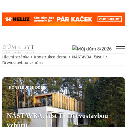
Skip to content
Men
Hlavní stránka
>
Konstrukce domu
> NÁSTAVBA, část 1.:
Dřevostavbou vzhůru
Zpět na Konstrukce domu
KONSTRUKCE DOMU
NÁSTAVBA, část 1.: Dřevostavbou
vzhůru