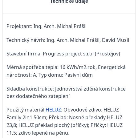
Technické údaje
Projektant: Ing. Arch. Michal Prášil
Technický návrh: Ing. Arch. Michal Prášil, David Musil
Stavební firma: Progress project s.r.o. (Prostějov)
Měrná spotřeba tepla: 16 kWh/m2.rok,
Energetická
náročnost: A,
Typ domu: Pasivní dům
Skladba konstrukce: Jednovrstvá zděná konstrukce
bez dodatečného zateplení
Použitý materiál
HELUZ
:
Obvodové zdivo: HELUZ
Family 2in1 50cm;
Překlad: Nosné překlady HELUZ
23,8;
HELUZ překlad plochý (příčky);
Příčky: HELUZ
11,5;
zdivo lepené na pěnu.