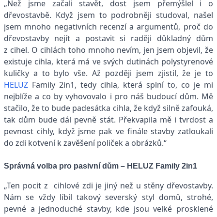
„Než jsme začali stavět, dost jsem přemýšlel i o
dřevostavbě. Když jsem to podrobněji studoval, našel
jsem mnoho negativních recenzí a argumentů, proč do
dřevostavby nejít a postavit si raději důkladný dům
z cihel. O cihlách toho mnoho nevím, jen jsem objevil, že
existuje cihla, která má ve svých dutinách polystyrenové
kuličky a to bylo vše. Až později jsem zjistil, že je to
HELUZ
Family 2in1, tedy cihla, která splní to, co je mi
nejblíže a co by vyhovovalo i pro náš budoucí dům. Mě
stačilo, že to bude padesátka cihla, že když silně zafouká,
tak dům bude dál pevně stát. Překvapila mě i tvrdost a
pevnost cihly, když jsme pak ve finále stavby zatloukali
do zdi kotvení k zavěšení poliček a obrázků.
“
Správná volba pro pasivní dům – HELUZ Family 2in1
„
Ten pocit z cihlové zdi je jiný než u stěny dřevostavby.
Nám se vždy líbil takový severský styl domů, strohé,
pevné a jednoduché stavby, kde jsou velké prosklené