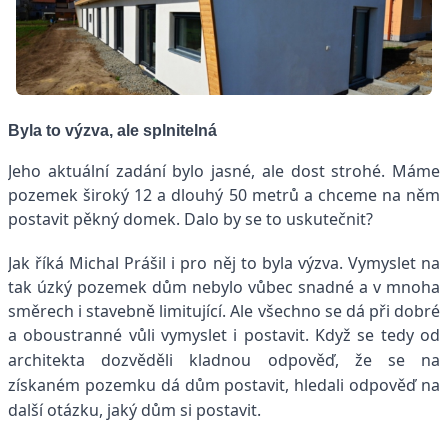
Byla to výzva, ale splnitelná
Jeho aktuální zadání bylo jasné, ale dost strohé. Máme
pozemek široký 12 a dlouhý 50 metrů a chceme na něm
postavit pěkný domek. Dalo by se to uskutečnit?
Jak říká Michal Prášil i pro něj to byla výzva. Vymyslet na
tak úzký pozemek dům nebylo vůbec snadné a v mnoha
směrech i stavebně limitující. Ale všechno se dá při dobré
a oboustranné vůli vymyslet i postavit.
Když se tedy od
architekta dozvěděli kladnou odpověď, že se na
získaném pozemku dá dům postavit, hledali odpověď na
další otázku, jaký dům si postavit.