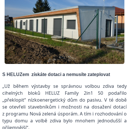
S HELUZem získáte dotaci a nemusíte zateplovat
„Už během výstavby se správnou volbou zdiva tedy
cihelných bloků HELUZ Family 2in1 50 podařilo
„překlopit“ nízkoenergetický dům do pasivu. V té době
se otevřeli stavebníkům i možnosti na dosažení dotací
z programu Nová zelená úsporám. A tím i rozhodování o
typu domu a volbě zdiva bylo mnohem jednodušší a
příjemnější“.