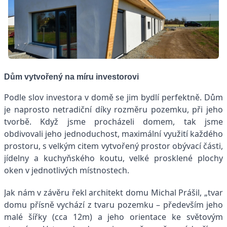
Dům vytvořený na míru investorovi
Podle slov investora v domě se jim bydlí perfektně. Dům
je naprosto netradiční díky rozměru pozemku, při jeho
tvorbě. Když jsme procházeli domem, tak jsme
obdivovali jeho jednoduchost, maximální využití každého
prostoru, s velkým citem vytvořený prostor obývací části,
jídelny a kuchyňského koutu, velké prosklené plochy
oken v jednotlivých místnostech.
Jak nám v závěru řekl architekt domu Michal Prášil, „tvar
domu přísně vychází z tvaru pozemku – především jeho
malé šířky (cca 12m) a jeho orientace ke světovým