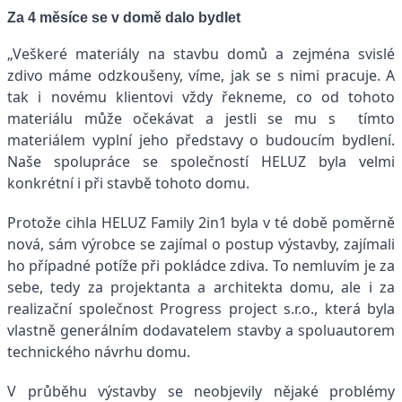
Za 4 měsíce se v domě dalo bydlet
„Veškeré materiály na stavbu domů a zejména svislé
zdivo máme odzkoušeny, víme, jak se s nimi pracuje. A
tak i novému klientovi vždy řekneme, co od tohoto
materiálu může očekávat a jestli se mu s tímto
materiálem vyplní jeho představy o budoucím bydlení.
Naše spolupráce se společností HELUZ byla velmi
konkrétní i při stavbě tohoto domu.
Protože cihla HELUZ Family 2in1 byla v té době poměrně
nová, sám výrobce se zajímal o postup výstavby, zajímali
ho případné potíže při pokládce zdiva. To nemluvím je za
sebe, tedy za projektanta a architekta domu, ale i za
realizační společnost Progress project s.r.o., která byla
vlastně generálním dodavatelem stavby a spoluautorem
technického návrhu domu.
V průběhu výstavby se neobjevily nějaké problémy