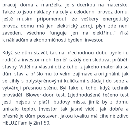
pracuji doma a manželka je s dcerkou na mateřské.
Takže to jsou náklady na celý a celodenní provoz domu.
Ještě musím připomenout, že veškerý energetický
provoz domu má jen elektrický zdroj, plyn zde není
zaveden, všechno funguje jen na elektřinu,“ říká
k nákladům a ekonomičnosti bydlení investor.
Když se dům stavěl, tak na přechodnou dobu bydleli u
rodičů a investor mohl téměř každý den sledovat průběh
stavby. Viděl na vlastní oči z čeho, z jakého materiálu se
dům staví a přišlo mu to velmi zajímavé a originální, jak
se cihly s polystyrénovými kuličkami skládají do sebe a
vytvářejí přesnou stěnu. Byl také u toho, když technik
prováděl Blower-door test, (zjednodušeně řečeno test
jestli nejsou v plášti budovy místa, jimiž by z domu
unikalo teplo). Investor tak jasně viděl, jak dobře a
přesně je dům postaven, jakou kvalitu má cihelné zdivo
HELUZ Family 2in1 50.