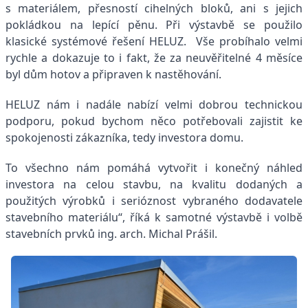
s materiálem, přesností cihelných bloků, ani s jejich
pokládkou na lepící pěnu. Při výstavbě se použilo
klasické systémové řešení HELUZ. Vše probíhalo velmi
rychle a dokazuje to i fakt, že za neuvěřitelné 4 měsíce
byl dům hotov a připraven k nastěhování.
HELUZ nám i nadále nabízí velmi dobrou technickou
podporu, pokud bychom něco potřebovali zajistit ke
spokojenosti zákazníka, tedy investora domu.
To všechno nám pomáhá vytvořit i konečný náhled
investora na celou stavbu, na kvalitu dodaných a
použitých výrobků i serióznost vybraného dodavatele
stavebního materiálu“, říká k samotné výstavbě i volbě
stavebních prvků ing. arch. Michal Prášil.