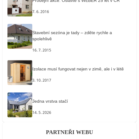
Prodejní akce: Oslavte s WEBER 25 let v ČR
7. 6. 2016
Stavební sezóna je tady – zděte rychle a
spolehlivě
16. 7. 2015
Izolace musí fungovat nejen v zimě, ale i v létě
3. 10. 2017
Jedna vrstva stačí
14. 5. 2026
PARTNEŘI WEBU