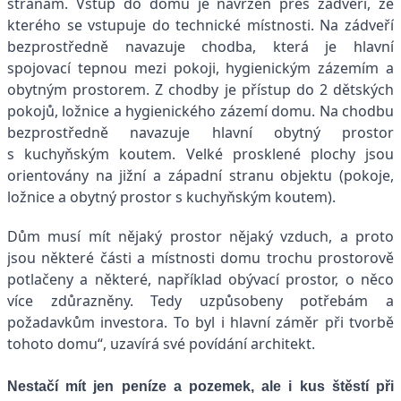
stranám. Vstup do domu je navržen přes zádveří, ze
kterého se vstupuje do technické místnosti. Na zádveří
bezprostředně navazuje chodba, která je hlavní
spojovací tepnou mezi pokoji, hygienickým zázemím a
obytným prostorem. Z chodby je přístup do 2 dětských
pokojů, ložnice a hygienického zázemí domu. Na chodbu
bezprostředně navazuje hlavní obytný prostor
s kuchyňským koutem. Velké prosklené plochy jsou
orientovány na jižní a západní stranu objektu (pokoje,
ložnice a obytný prostor s kuchyňským koutem).
Dům musí mít nějaký prostor nějaký vzduch, a proto
jsou některé části a místnosti domu trochu prostorově
potlačeny a některé, například obývací prostor, o něco
více zdůrazněny. Tedy uzpůsobeny potřebám a
požadavkům investora. To byl i hlavní záměr při tvorbě
tohoto domu“, uzavírá své povídání architekt.
Nestačí mít jen peníze a pozemek, ale i kus štěstí při