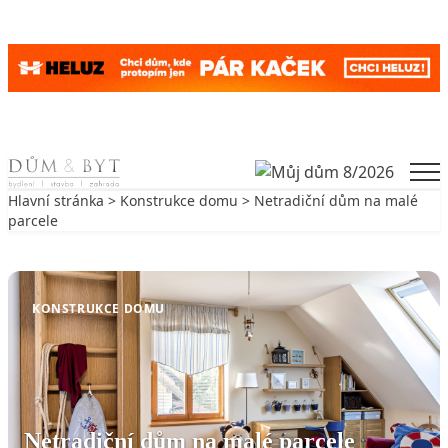
Skip to content
Men
Hlavní stránka
>
Konstrukce domu
> Netradiční dům na malé
parcele
Zpět na Konstrukce domu
KONSTRUKCE DOMU
Netradiční dům na malé parcele