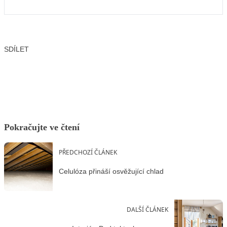
SDÍLET
Facebook
X
LinkedIn
Email
Pokračujte ve čtení
PŘEDCHOZÍ ČLÁNEK
Celulóza přináší osvěžující chlad
DALŠÍ ČLÁNEK