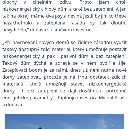
plochy v cihelném zdivu. Proto jsem chtěl
nízkoenergetický cihlový dům a také bez zateplení. A jen
tak na okraj, máme dva psy a nevím, jestli by jim to třeba
nezachutnalo a zateplená fasáda by tak dlouho
nevydržela,“ dodává s úsměvem investor.
„Při navrhování nových domů se řídíme zásadou využít
takový dostupný zdící materiál, který umožnuje postavit
nízkoenergetický a pak i pasivní dům a bez zateplení.
Takový dům dýchá a zdravě se v něm bydlí a žije.
Zateplovací boom je za námi, dnes už není nutné nové
domy zateplovat, protože je na trhu dostatek zdících
materiálů, které umožňují stavět nízkoenergetické
domy. I bez zateplení se dají dosáhnout potřebné
energetické parametry,“ doplňuje investora Michal Prášil
a dodává.