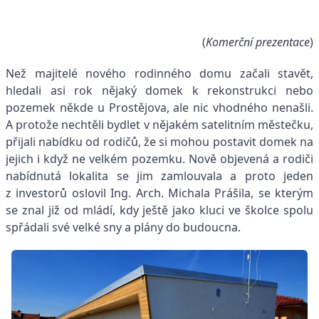
(
Komerční prezentace
)
Než majitelé nového rodinného domu začali stavět,
hledali asi rok nějaký domek k rekonstrukci nebo
pozemek někde u Prostějova, ale nic vhodného nenašli.
A protože nechtěli bydlet v nějakém satelitním městečku,
přijali nabídku od rodičů, že si mohou postavit domek na
jejich i když ne velkém pozemku. Nově objevená a rodiči
nabídnutá lokalita se jim zamlouvala a proto jeden
z investorů oslovil Ing. Arch. Michala Prášila, se kterým
se znal již od mládí, kdy ještě jako kluci ve školce spolu
spřádali své velké sny a plány do budoucna.