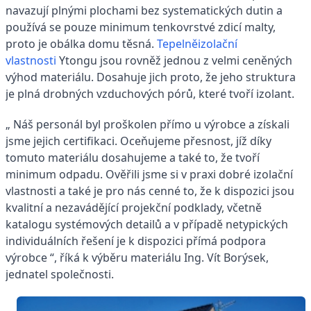
navazují plnými plochami bez systematických dutin a
používá se pouze minimum tenkovrstvé zdicí malty,
proto je obálka domu těsná.
Tepelněizolační
vlastnosti
Ytongu jsou rovněž jednou z velmi ceněných
výhod materiálu. Dosahuje jich proto, že jeho struktura
je plná drobných vzduchových pórů, které tvoří izolant.
„ Náš personál byl proškolen přímo u výrobce a získali
jsme jejich certifikaci. Oceňujeme přesnost, jíž díky
tomuto materiálu dosahujeme a také to, že tvoří
minimum odpadu. Ověřili jsme si v praxi dobré izolační
vlastnosti a také je pro nás cenné to, že k dispozici jsou
kvalitní a nezavádějící projekční podklady, včetně
katalogu systémových detailů a v případě netypických
individuálních řešení je k dispozici přímá podpora
výrobce “, říká k výběru materiálu Ing. Vít Borýsek,
jednatel společnosti.