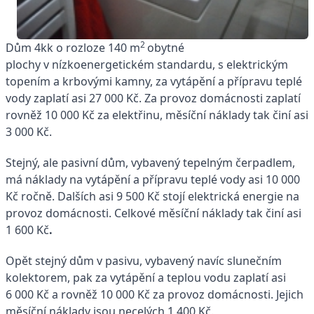
2
Dům 4kk o rozloze 140 m
obytné
plochy v nízkoenergetickém standardu, s elektrickým
topením a krbovými kamny, za vytápění a přípravu teplé
vody zaplatí asi 27 000 Kč. Za provoz domácnosti zaplatí
rovněž 10 000 Kč za elektřinu, měsíční náklady tak činí asi
3 000 Kč.
Stejný, ale pasivní dům, vybavený tepelným čerpadlem,
má náklady na vytápění a přípravu teplé vody asi 10 000
Kč ročně. Dalších asi 9 500 Kč stojí elektrická energie na
provoz domácnosti. Celkové měsíční náklady tak činí asi
1 600 Kč
.
Opět stejný dům v pasivu, vybavený navíc slunečním
kolektorem, pak za vytápění a teplou vodu zaplatí asi
6 000 Kč a rovněž 10 000 Kč za provoz domácnosti. Jejich
měsíční náklady jsou necelých 1 400 Kč.