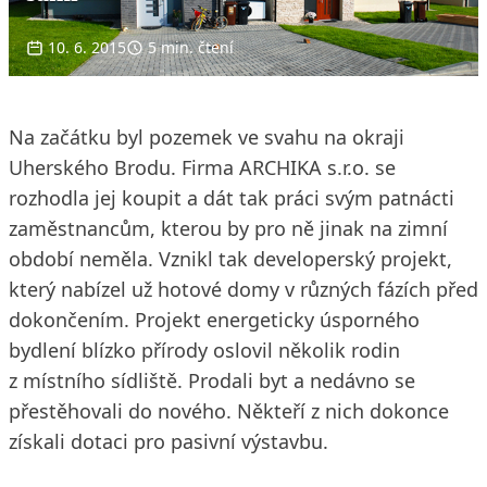
10. 6. 2015
5 min. čtení
Na začátku byl pozemek ve svahu na okraji
Uherského Brodu. Firma ARCHIKA s.r.o. se
rozhodla jej koupit a dát tak práci svým patnácti
zaměstnancům, kterou by pro ně jinak na zimní
období neměla. Vznikl tak developerský projekt,
který nabízel už hotové domy v různých fázích před
dokončením. Projekt energeticky úsporného
bydlení blízko přírody oslovil několik rodin
z místního sídliště. Prodali byt a nedávno se
přestěhovali do nového. Někteří z nich dokonce
získali dotaci pro pasivní výstavbu.