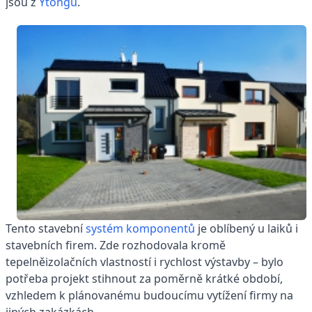
jsou z
Ytongu
.
Tento stavební
systém komponentů
je oblíbený u laiků i
stavebních firem. Zde rozhodovala kromě
tepelněizolačních vlastností i rychlost výstavby – bylo
potřeba projekt stihnout za poměrně krátké období,
vzhledem k plánovanému budoucímu vytížení firmy na
jiných zakázkách.