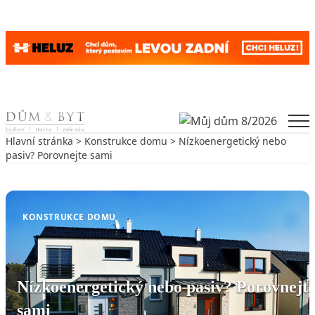
Skip to content
Men
Hlavní stránka
>
Konstrukce domu
> Nízkoenergetický nebo
pasiv? Porovnejte sami
Zpět na Konstrukce domu
KONSTRUKCE DOMU
Nízkoenergetický nebo pasiv? Porovnejt
sami