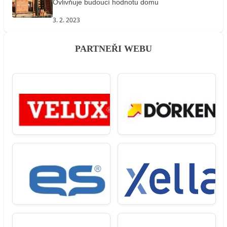
Ovlivňuje budoucí hodnotu domu
3. 2. 2023
PARTNEŘI WEBU