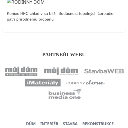
Koniec HFC chladív sa blíži. Budúcnosť tepelných čerpadiel
patrí prírodnému propánu
PARTNEŘI WEBU
DŮM
INTERIÉR
STAVBA
REKONSTRUKCE