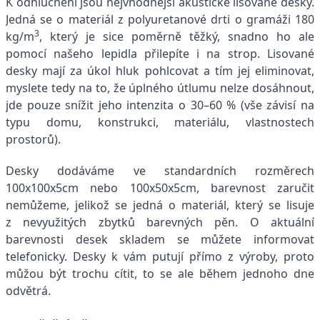
K odhlučnění jsou nejvhodnější akustické lisované desky.
Jedná se o materiál z polyuretanové drti o gramáži 180
3
kg/m
, který je sice poměrně těžký, snadno ho ale
pomocí našeho lepidla přilepíte i na strop. Lisované
desky mají za úkol hluk pohlcovat a tím jej eliminovat,
myslete tedy na to, že úplného útlumu nelze dosáhnout,
jde pouze snížit jeho intenzita o 30–60 % (vše závisí na
typu domu, konstrukci, materiálu, vlastnostech
prostorů).
Desky dodáváme ve standardních rozměrech
100x100x5cm nebo 100x50x5cm, barevnost zaručit
nemůžeme, jelikož se jedná o materiál, který se lisuje
z nevyužitých zbytků barevných pěn. O aktuální
barevnosti desek skladem se můžete informovat
telefonicky. Desky k vám putují přímo z výroby, proto
můžou být trochu cítit, to se ale během jednoho dne
odvětrá.