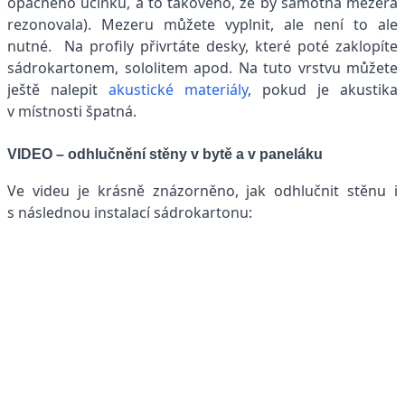
opačného účinku, a to takového, že by samotná mezera
rezonovala). Mezeru můžete vyplnit, ale není to ale
nutné. Na profily přivrtáte desky, které poté zaklopíte
sádrokartonem, sololitem apod. Na tuto vrstvu můžete
ještě nalepit
akustické materiály
, pokud je akustika
v místnosti špatná.
VIDEO – odhlučnění stěny v bytě a v paneláku
Ve videu je krásně znázorněno, jak odhlučnit stěnu i
s následnou instalací sádrokartonu: