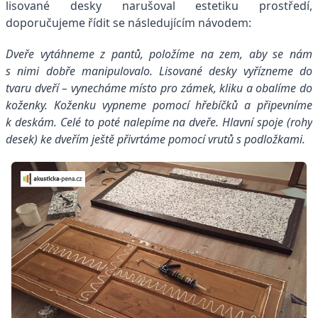
lisované desky narušoval estetiku prostředí,
doporučujeme řídit se následujícím návodem:
Dveře vytáhneme z pantů, položíme na zem, aby se nám
s nimi dobře manipulovalo. Lisované desky vyřízneme do
tvaru dveří – vynecháme místo pro zámek, kliku a obalíme do
koženky. Koženku vypneme pomocí hřebíčků a připevníme
k deskám. Celé to poté nalepíme na dveře. Hlavní spoje (rohy
desek) ke dveřím ještě přivrtáme pomocí vrutů s podložkami.