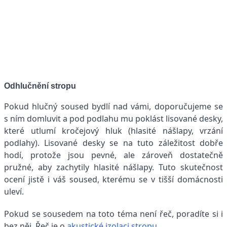
Odhlučnění stropu
Pokud hlučný soused bydlí nad vámi, doporučujeme se
s ním domluvit a pod podlahu mu poklást lisované desky,
které utlumí kročejový hluk (hlasité nášlapy, vrzání
podlahy). Lisované desky se na tuto záležitost dobře
hodí, protože jsou pevné, ale zároveň dostatečně
pružné, aby zachytily hlasité nášlapy. Tuto skutečnost
ocení jistě i váš soused, kterému se v tišší domácnosti
uleví.
Pokud se sousedem na toto téma není řeč, poradíte si i
bez něj. Řeč je o
akustické izolaci stropu
.