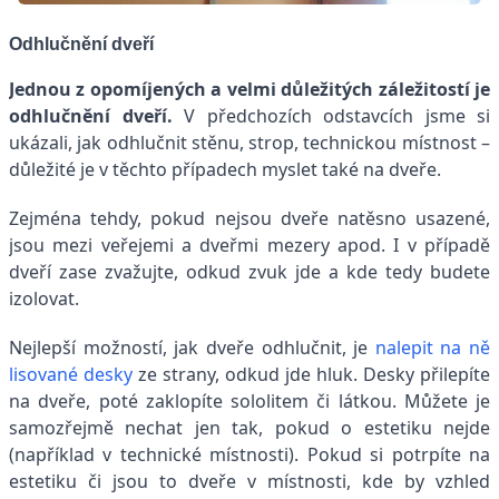
Odhlučnění dveří
Jednou z opomíjených a velmi důležitých záležitostí je
odhlučnění dveří.
V předchozích odstavcích jsme si
ukázali, jak odhlučnit stěnu, strop, technickou místnost –
důležité je v těchto případech myslet také na dveře.
Zejména tehdy, pokud nejsou dveře natěsno usazené,
jsou mezi veřejemi a dveřmi mezery apod. I v případě
dveří zase zvažujte, odkud zvuk jde a kde tedy budete
izolovat.
Nejlepší možností, jak dveře odhlučnit, je
nalepit na ně
lisované desky
ze strany, odkud jde hluk. Desky přilepíte
na dveře, poté zaklopíte sololitem či látkou. Můžete je
samozřejmě nechat jen tak, pokud o estetiku nejde
(například v technické místnosti). Pokud si potrpíte na
estetiku či jsou to dveře v místnosti, kde by vzhled