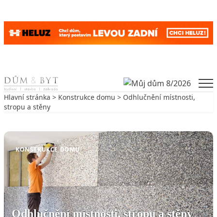
Skip to content
Men
Hlavní stránka
>
Konstrukce domu
> Odhlučnění místnosti,
stropu a stěny
Zpět na Konstrukce domu
KONSTRUKCE DOMU
Odhlučnění místnosti, stropu a stěny