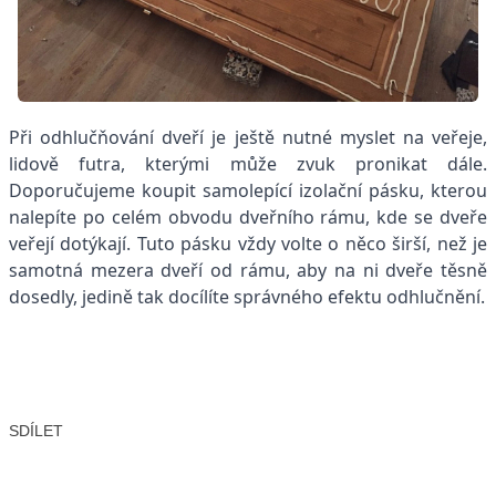
Při odhlučňování dveří je ještě nutné myslet na veřeje,
lidově futra, kterými může zvuk pronikat dále.
Doporučujeme koupit samolepící izolační pásku, kterou
nalepíte po celém obvodu dveřního rámu, kde se dveře
veřejí dotýkají. Tuto pásku vždy volte o něco širší, než je
samotná mezera dveří od rámu, aby na ni dveře těsně
dosedly, jedině tak docílíte správného efektu odhlučnění.
SDÍLET
Facebook
X
LinkedIn
Email