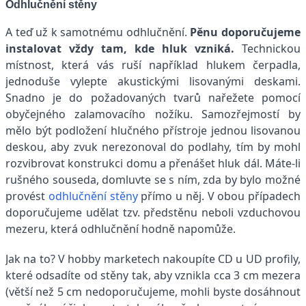
Odhlučnění stěny
A teď už k samotnému odhlučnění.
Pěnu doporučujeme
instalovat vždy tam, kde hluk vzniká.
Technickou
místnost, která vás ruší například hlukem čerpadla,
jednoduše vylepte akustickými lisovanými deskami.
Snadno je do požadovaných tvarů nařežete pomocí
obyčejného zalamovacího nožíku. Samozřejmostí by
mělo být podložení hlučného přístroje jednou lisovanou
deskou, aby zvuk nerezonoval do podlahy, tím by mohl
rozvibrovat konstrukci domu a přenášet hluk dál. Máte-li
rušného souseda, domluvte se s ním, zda by bylo možné
provést
odhlučnění stěny
přímo u něj. V obou případech
doporučujeme udělat tzv. předstěnu neboli vzduchovou
mezeru, která odhlučnění hodně napomůže.
Jak na to? V hobby marketech nakoupíte CD u UD profily,
které odsadíte od stěny tak, aby vznikla cca 3 cm mezera
(větší než 5 cm nedoporučujeme, mohli byste dosáhnout