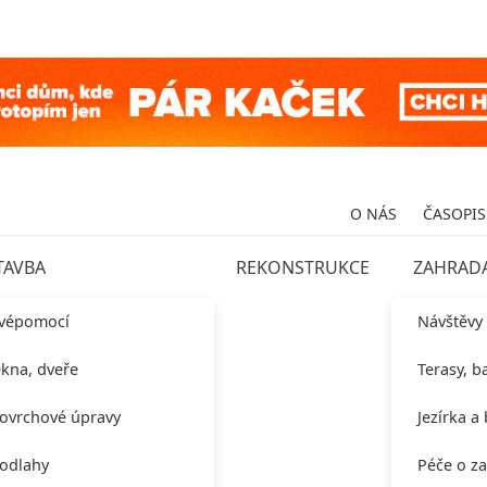
O NÁS
ČASOPIS
TAVBA
REKONSTRUKCE
ZAHRAD
vépomocí
Návštěvy
kna, dveře
Terasy, b
ovrchové úpravy
Jezírka a
odlahy
Péče o z