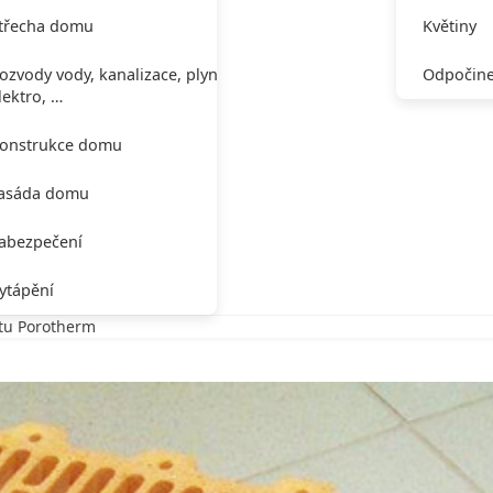
třecha domu
Květiny
ozvody vody, kanalizace, plynu,
Odpočine
lektro, …
onstrukce domu
asáda domu
abezpečení
ytápění
ntu Porotherm