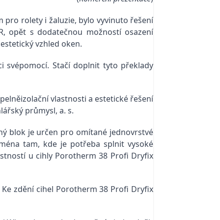
ro rolety i žaluzie, bylo vyvinuto řešení
R, opět s dodatečnou možností osazení
 estetický vzhled oken.
ci svépomocí. Stačí doplnit tyto překlady
lněizolační vlastnosti a estetické řešení
ářský průmysl, a. s.
ný blok je určen pro omítané jednovrstvé
ména tam, kde je potřeba splnit vysoké
stností u cihly Porotherm 38 Profi Dryfix
Ke zdění cihel Porotherm 38 Profi Dryfix