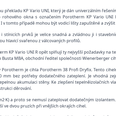
překladu KP Vario UNI, který je dán univerzálním řešením p
o rohového okna s označením Porotherm KP Vario UNI 
. I v tomto případě mohou být vodicí lišty zapuštěné a zvýšit
 stínicích prvků je velice snadná a zvládnou ji i stavební
u hlavicí svařenou z válcovaných profilů.
m KP Vario UNI R opět splňují ty nejvyšší požadavky na tepe
 Busta MBA, obchodní ředitel společnosti Wienerberger cihl
 Porotherm je cihla Porotherm 38 Profi Dryfix. Tento cihel
0 mm bez potřeby dodatečného zateplení. Je vhodná zej
pelnou akumulaci stěny. Ke zlepšení tepelněizolačních vla
strukci děrování.
m2·K) a proto se nemusí zateplovat dodatečným izolantem. 
 ve dvou pruzích při vnějších okrajích cihel.