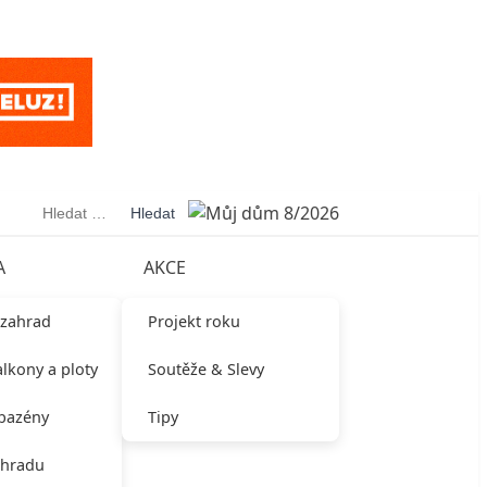
Vyhledávání
A
AKCE
 zahrad
Projekt roku
alkony a ploty
Soutěže & Slevy
 bazény
Tipy
ahradu