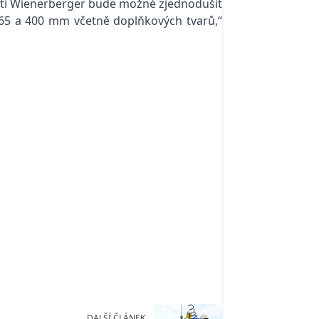
osti Wienerberger bude možné zjednodušit
365 a 400 mm včetně doplňkových tvarů,“
DALŠÍ ČLÁNEK