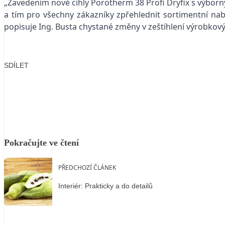
„Zavedením nové cihly Porotherm 38 Profi Dryfix s výbor
a tím pro všechny zákazníky zpřehlednit sortimentní n
popisuje Ing. Busta chystané změny v zeštíhlení výrobko
SDÍLET
Facebook
X
LinkedIn
Email
Pokračujte ve čtení
PŘEDCHOZÍ ČLÁNEK
Interiér: Prakticky a do detailů