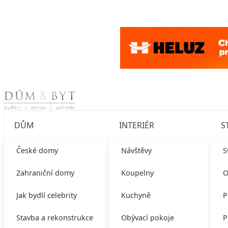
Skip to content
DŮM
INTERIÉR
S
České domy
Návštěvy
S
Zahraniční domy
Koupelny
O
Jak bydlí celebrity
Kuchyně
P
Stavba a rekonstrukce
Obývací pokoje
P