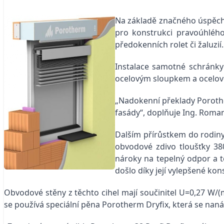
Na základě značného úspěchu 
pro konstrukci pravoúhléh
předokenních rolet či žaluzií
Instalace samotné schránky i
ocelovým sloupkem a ocelovo
„Nadokenní překlady Porother
fasády“, doplňuje Ing. Roman
Dalším přírůstkem do rodiny
obvodové zdivo tloušťky 38
nároky na tepelný odpor a te
došlo díky její vylepšené kon
Obvodové stěny z těchto cihel mají součinitel U=0,27 W/(
se používá speciální pěna Porotherm Dryfix, která se nanáší