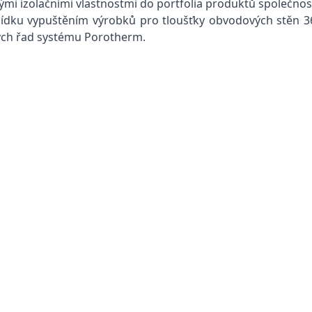
nými izolačními vlastnostmi do portfolia produktů společn
abídku vypuštěním výrobků pro tloušťky obvodových stěn 
vých řad systému Porotherm.