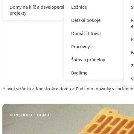
Domy na klíč a developerské
Ložnice
S
projekty
Dětské pokoje
R
e
Domácí fitness
K
Pracovny
F
Šatny a prádelny
Z
Bydlíme
V
Hlavní stránka
>
Konstrukce domu
> Podzimní novinky v sortime
Zpět na Konstrukce domu
KONSTRUKCE DOMU