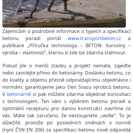
Zájemcům o podrobné informace o typech a specifikaci
betonu poradí portál
www.transportbeton.cz
a
publikace „Příručka technologa – BETON: Suroviny –
výroba – vlastnosti“, kterou si zde lze zdarma stáhnout.
Pokud jde o menší stavbu a projekt nemáte, zajeďte
nebo zavolejte přímo do betonárny. Dodávku betonu, co
do kvality a objemu přesně odpovídajícímu objednávce i
normám, garantujeme jako člen Svazu výrobců betonu.
V
betonárně
si pak můžete zdarma objednat konzultaci
s technologem. Ten vám s výběrem betonu poradí a
optimální recepturu pro danou konstrukci navrhne za
vás. Máte tak zaručeno, že nestoupnete „vedle“. To je
důležité, protože po posledních změnách v normě
(nyní ČSN EN 206) za specifikaci betonu nově odpovídá