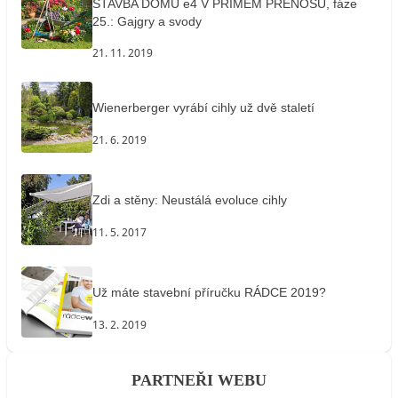
STAVBA DOMU e4 V PŘÍMÉM PŘENOSU, fáze
25.: Gajgry a svody
21. 11. 2019
Wienerberger vyrábí cihly už dvě staletí
21. 6. 2019
Zdi a stěny: Neustálá evoluce cihly
11. 5. 2017
Už máte stavební příručku RÁDCE 2019?
13. 2. 2019
PARTNEŘI WEBU