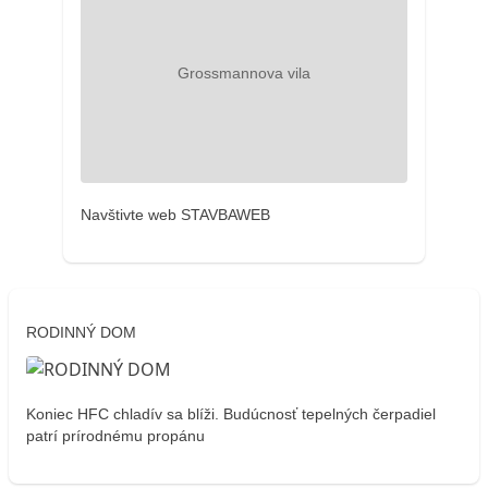
Navštivte web STAVBAWEB
RODINNÝ DOM
Koniec HFC chladív sa blíži. Budúcnosť tepelných čerpadiel
patrí prírodnému propánu