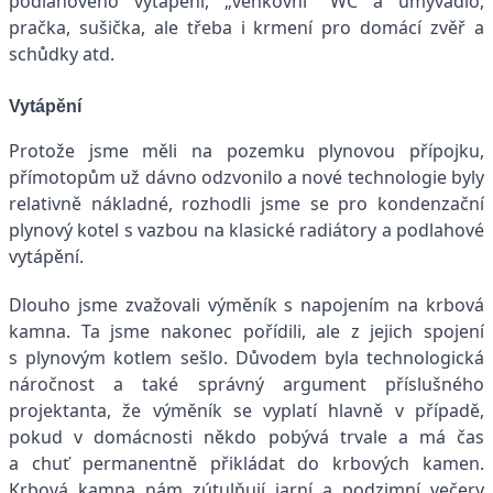
podlahového vytápění, „venkovní“ WC a umyvadlo,
pračka, sušička, ale třeba i krmení pro domácí zvěř a
schůdky atd.
Vytápění
Protože jsme měli na pozemku plynovou přípojku,
přímotopům už dávno odzvonilo a nové technologie byly
relativně nákladné, rozhodli jsme se pro kondenzační
plynový kotel s vazbou na klasické radiátory a podlahové
vytápění.
Dlouho jsme zvažovali výměník s napojením na krbová
kamna. Ta jsme nakonec pořídili, ale z jejich spojení
s plynovým kotlem sešlo. Důvodem byla technologická
náročnost a také správný argument příslušného
projektanta, že výměník se vyplatí hlavně v případě,
pokud v domácnosti někdo pobývá trvale a má čas
a chuť permanentně přikládat do krbových kamen.
Krbová kamna nám zútulňují jarní a podzimní večery