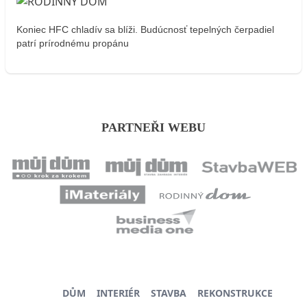
Koniec HFC chladív sa blíži. Budúcnosť tepelných čerpadiel
patrí prírodnému propánu
PARTNEŘI WEBU
DŮM
INTERIÉR
STAVBA
REKONSTRUKCE