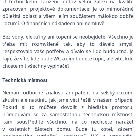
U technického zařízení budov velmi záleží na kvalitě
zpracování projektové dokumentace. Je to mimořádně
důležitá oblast a všem jejím součástem málokdo dobře
rozumí. O finančních nákladech ani nemluvě.
Bez vody, elektřiny ani topení se neobejdete. Všechno je
třeba mít rozmyšlené tak, aby to dávalo smysl,
respektovalo vaše potřeby a dívalo se i do budoucna. Je
fajn, že víte, kde bude WC a čím budete topit, ale víte, kde
chcete mít všechny vypínače?
Technická místnost
Nemám odborné znalosti ani patent na selský rozum,
zkusím ale nastínit, jak jsme věci řešili v našem případě.
Pokud si to můžete dovolit z hlediska prostoru,
přimlouvám se za samostatnou technickou místnost,
kam soustředíte všechno, na co nechcete narážet
v ostatních částech domu. Bude tu kotel, zázemí