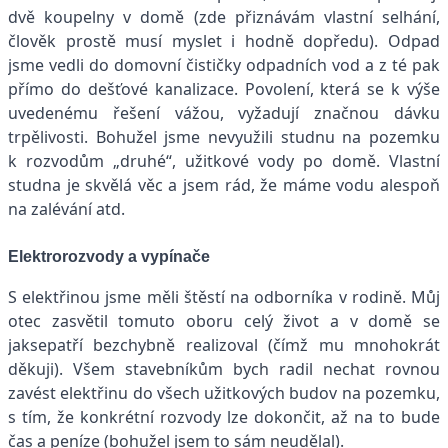
dvě koupelny v domě (zde přiznávám vlastní selhání,
člověk prostě musí myslet i hodně dopředu). Odpad
jsme vedli do domovní čističky odpadních vod a z té pak
přímo do dešťové kanalizace. Povolení, která se k výše
uvedenému řešení vážou, vyžadují značnou dávku
trpělivosti. Bohužel jsme nevyužili studnu na pozemku
k rozvodům „druhé“, užitkové vody po domě. Vlastní
studna je skvělá věc a jsem rád, že máme vodu alespoň
na zalévání atd.
Elektrorozvody a vypínače
S elektřinou jsme měli štěstí na odborníka v rodině. Můj
otec zasvětil tomuto oboru celý život a v domě se
jaksepatří bezchybně realizoval (čímž mu mnohokrát
děkuji). Všem stavebníkům bych radil nechat rovnou
zavést elektřinu do všech užitkových budov na pozemku,
s tím, že konkrétní rozvody lze dokončit, až na to bude
čas a peníze (bohužel jsem to sám neudělal).