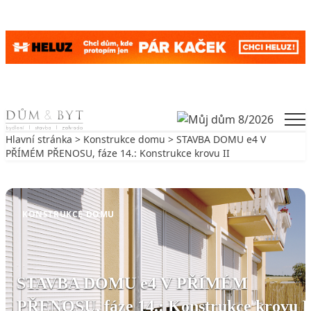
Skip to content
Men
Hlavní stránka
>
Konstrukce domu
> STAVBA DOMU e4 V
PŘÍMÉM PŘENOSU, fáze 14.: Konstrukce krovu II
Zpět na Konstrukce domu
KONSTRUKCE DOMU
STAVBA DOMU e4 V PŘÍMÉM
PŘENOSU, fáze 14.: Konstrukce krovu I