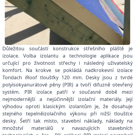
Důležitou součástí konstrukce střešního pláště je
izolace. Volba izolantu a technologie aplikace jsou
určující pro životnost střechy i následný uživatelský
komfort. Na krokve se pokládá nadkrokevní izolace
Tondach iRoof tloušťky 120 mm. Desky jsou z tvrdé
polyisokyanurátové pěny (PIR) a tvoří difuzně otevřený
systém. PIR izolace patří v současné době mezi
nejmodernější a nejúčinnější izolační materiály. Její
výhodou oproti klasickým izolantům je, že dosahuje
stejného tepelněizolačního výkonu při nižší tloušťce
desky. Šetří tak místo, stavební náklady, náklady na
množství materiálů v navazujících stavebních