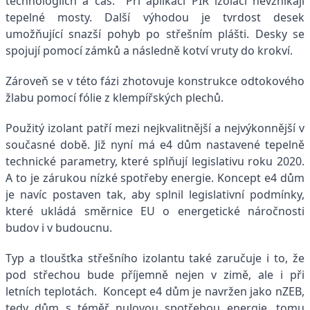
technologiích a čas. Při aplikaci PIR izolací nevznikají
tepelné mosty. Další výhodou je tvrdost desek
umožňující snazší pohyb po střešním plášti. Desky se
spojují pomocí zámků a následně kotví vruty do krokví.
Zároveň se v této fázi zhotovuje konstrukce odtokového
žlabu pomocí fólie z klempířských plechů.
Použitý izolant patří mezi nejkvalitnější a nejvýkonnější v
současné době. Již nyní má e4 dům nastavené tepelně
technické parametry, které splňují legislativu roku 2020.
A to je zárukou nízké spotřeby energie. Koncept e4 dům
je navíc postaven tak, aby splnil legislativní podmínky,
které ukládá směrnice EU o energetické náročnosti
budov i v budoucnu.
Typ a tloušťka střešního izolantu také zaručuje i to, že
pod střechou bude příjemně nejen v zimě, ale i při
letních teplotách. Koncept e4 dům je navržen jako nZEB,
tedy dům s téměř nulovou spotřebou energie, tomu