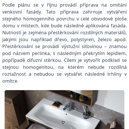
Podle plánu se v říjnu provádí příprava na omítání
venkovní fasády. Tato příprava zahrnuje vytváření
stejného homogenního povrchu v celé obvodové ploše
domu v místech, kde bude následně aplikována fasáda.
Nutností je zejména přestěrkování rozdílných materiálů,
jakými jsou například dřevo, polystyren, železo apod.
Přestěrkování se provádí výstužní síťovinou – známou
pod názvem perlinka, s následným překrytím lepidlem,
popřípadě difuzní stěrkou. Cílem je vytvořit podklad se
stejnou homogenitou, na kterém nebude rozdílná
roztažnost a nebudou se vytvářet následné trhliny v
omítce.