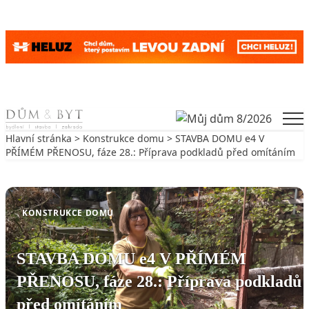
Skip to content
Men
Hlavní stránka
>
Konstrukce domu
> STAVBA DOMU e4 V
PŘÍMÉM PŘENOSU, fáze 28.: Příprava podkladů před omítáním
Zpět na Konstrukce domu
KONSTRUKCE DOMU
STAVBA DOMU e4 V PŘÍMÉM
PŘENOSU, fáze 28.: Příprava podkladů
před omítáním