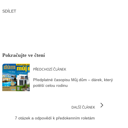
SDÍLET
Facebook
X
LinkedIn
Email
Pokračujte ve čtení
PŘEDCHOZÍ ČLÁNEK
Předplatné časopisu Můj dům – dárek, který
potěší celou rodinu
DALŠÍ ČLÁNEK
7 otázek a odpovědí k předokenním roletám