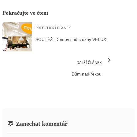
Pokračujte ve čtení
PŘEDCHOZÍ ČLÁNEK
SOUTĚŽ: Domov snů s okny VELUX
DALŠÍ ČLÁNEK
Dům nad řekou
Zanechat komentář