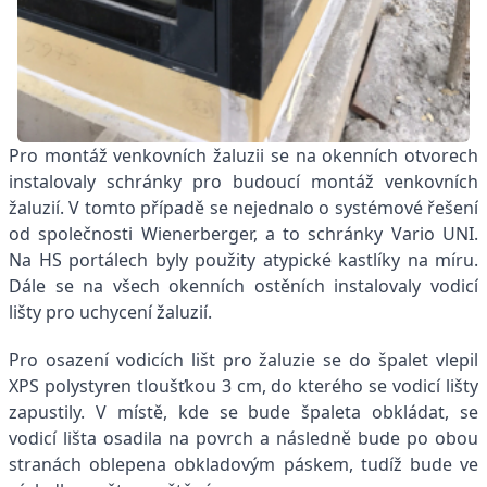
Pro montáž venkovních žaluzii se na okenních otvorech
instalovaly schránky pro budoucí montáž venkovních
žaluzií. V tomto případě se nejednalo o systémové řešení
od společnosti Wienerberger, a to schránky Vario UNI.
Na HS portálech byly použity atypické kastlíky na míru.
Dále se na všech okenních ostěních instalovaly vodicí
lišty pro uchycení žaluzií.
Pro osazení vodicích lišt pro žaluzie se do špalet vlepil
XPS polystyren tloušťkou 3 cm, do kterého se vodicí lišty
zapustily. V místě, kde se bude špaleta obkládat, se
vodicí lišta osadila na povrch a následně bude po obou
stranách oblepena obkladovým páskem, tudíž bude ve