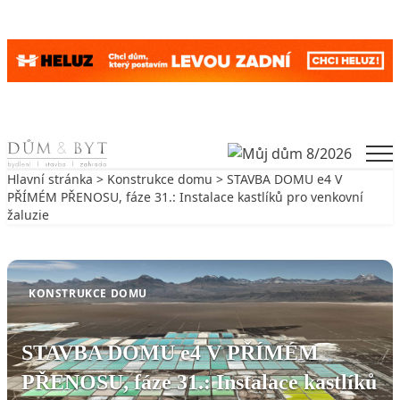
Skip to content
Men
Hlavní stránka
>
Konstrukce domu
> STAVBA DOMU e4 V
PŘÍMÉM PŘENOSU, fáze 31.: Instalace kastlíků pro venkovní
žaluzie
Zpět na Konstrukce domu
KONSTRUKCE DOMU
STAVBA DOMU e4 V PŘÍMÉM
PŘENOSU, fáze 31.: Instalace kastlíků