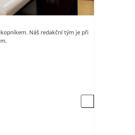
ůkopníkem. Náš redakční tým je při
kem.