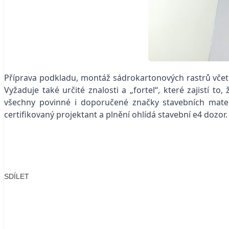
Příprava podkladu, montáž sádrokartonových rastrů vče
Vyžaduje také určité znalosti a „fortel“, které zajistí 
všechny povinné i doporučené značky stavebních materi
certifikovaný projektant a plnění ohlídá stavební e4 dozor.
SDÍLET
Facebook
X
LinkedIn
Email