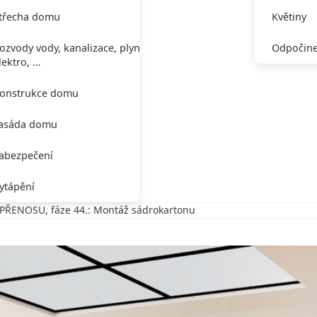
třecha domu
Květiny
ozvody vody, kanalizace, plynu,
Odpočine
lektro, …
onstrukce domu
asáda domu
abezpečení
ytápění
ŘENOSU, fáze 44.: Montáž sádrokartonu