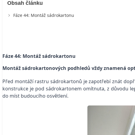
Obsah článku
Fáze 44: Montáž sádrokartonu
Fáze 44: Montáž sádrokartonu
Montáž sádrokartonových podhledů vždy znamená optic
Před montáží rastru sádrokartonů je zapotřebí znát dopře
konstrukce je pod sádrokartonem omítnuta, z důvodu lep
do míst budoucího osvětlení.