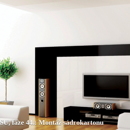
fáze 44.: Montáž sádrokartonu