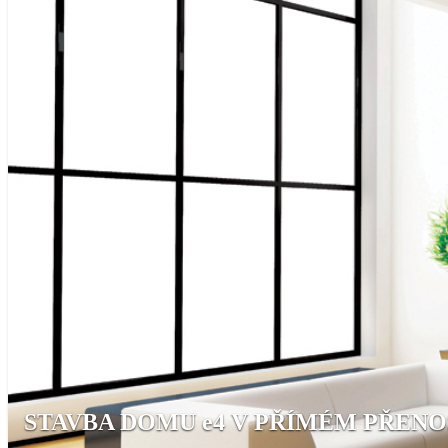
STAVBA DOMU e4 V PŘÍMÉM PŘENOSU, 