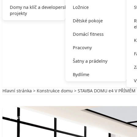
Domy na klíč a developerské
Ložnice
S
projekty
Dětské pokoje
R
e
Domácí fitness
K
Pracovny
F
Šatny a prádelny
Z
Bydlíme
V
Hlavní stránka
>
Konstrukce domu
> STAVBA DOMU e4 V PŘÍMÉM P
Zpět na Konstrukce domu
KONSTRUKCE DOMU