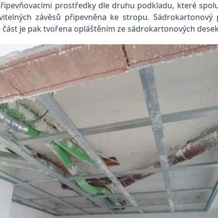
řipevňovacími prostředky dle druhu podkladu, které spol
vitelných závěsů připevněna ke stropu. Sádrokartonový 
á část je pak tvořena opláštěním ze sádrokartonových desek