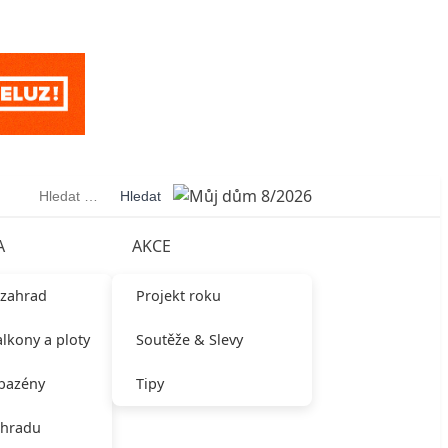
Vyhledávání
A
AKCE
 zahrad
Projekt roku
alkony a ploty
Soutěže & Slevy
 bazény
Tipy
ahradu