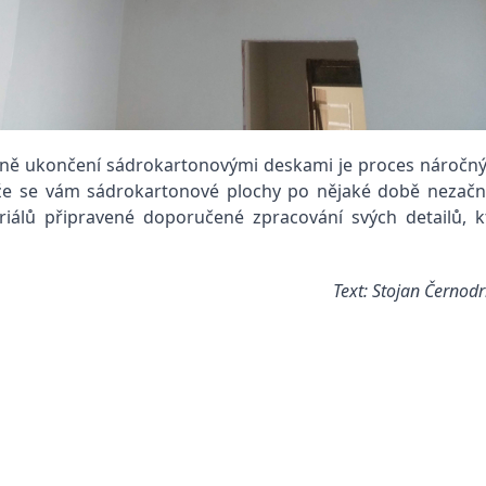
tně ukončení sádrokartonovými deskami je proces náročný
to, že se vám sádrokartonové plochy po nějaké době nezačn
álů připravené doporučené zpracování svých detailů, kte
Text: Stojan Černod