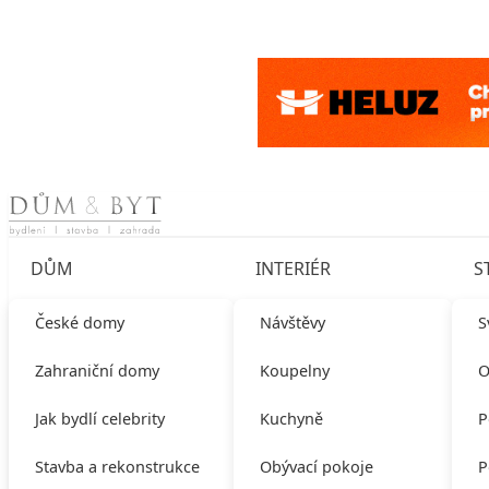
Skip to content
DŮM
INTERIÉR
S
České domy
Návštěvy
S
Zahraniční domy
Koupelny
O
Jak bydlí celebrity
Kuchyně
P
Stavba a rekonstrukce
Obývací pokoje
P