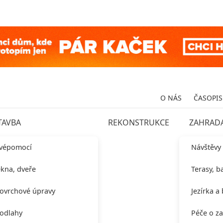
O NÁS
ČASOPIS
TAVBA
REKONSTRUKCE
ZAHRAD
vépomocí
Návštěvy
kna, dveře
Terasy, b
ovrchové úpravy
Jezírka a
odlahy
Péče o z