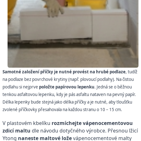
Samotné založení příčky je nutné provést na hrubé podlaze
, tudíž
na podlaze bez povrchové krytiny (např. plovoucí podlahy). Na čistou
podlahu si nejprve
položte papírovou lepenku
. Jedná se o běžnou
tenkou asfaltovou lepenku, kdy je pás asfaltu nataven na pevný papír.
Délka lepenky bude stejná jako délka příčky a je nutné, aby tloušťku
zvolené příčkovky přesahovala na každou stranu o 10 – 15 cm.
V plastovém kbelíku
rozmíchejte vápenocementovou
zdicí maltu
dle návodu dotyčného výrobce. Přesnou lžicí
Ytong
naneste maltové lože
vápenocementové malty