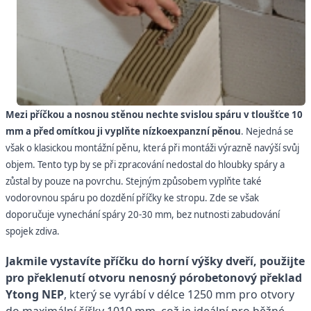
Mezi příčkou a nosnou stěnou nechte svislou spáru v tloušťce 10
mm a před omítkou ji vyplňte nízkoexpanzní pěnou
. Nejedná se
však o klasickou montážní pěnu, která při montáži výrazně navýší svůj
objem. Tento typ by se při zpracování nedostal do hloubky spáry a
zůstal by pouze na povrchu. Stejným způsobem vyplňte také
vodorovnou spáru po dozdění příčky ke stropu. Zde se však
doporučuje vynechání spáry 20-30 mm, bez nutnosti zabudování
spojek zdiva.
Jakmile vystavíte příčku do horní výšky dveří,
použijte
pro překlenutí otvoru nenosný pórobetonový překlad
Ytong NEP
, který se vyrábí v délce 1250 mm pro otvory
do maximální šířky 1010 mm, což je ideální pro běžné