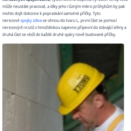
může neustále pracovat, a díky jeho různým mikro průhybům by pak
mohlo dojít dokonce k popraskání samotné příčky. Tyto
nerezové
spojky zdiva
se ohnou do tvaru L, první část se pomocí
nerezových vrutů s hmoždinkou napevno připevní do stávající stěny a
druhá část se vloží do každé druhé spáry nově budované příčky.