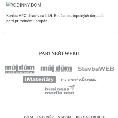
Koniec HFC chladív sa blíži. Budúcnosť tepelných čerpadiel
patrí prírodnému propánu
PARTNEŘI WEBU
DŮM
INTERIÉR
STAVBA
REKONSTRUKCE