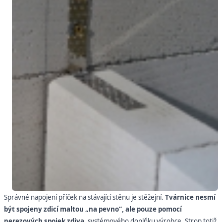
Správné napojení příček na stávající stěnu je stěžejní.
Tvárnice nesmí
být spojeny zdicí maltou „na pevno“, ale pouze pomocí
nerezových spojek zdiva
, systémového doplňku výrobce. Strop totiž