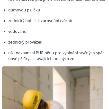
gumovou paličku
zednický hoblík k zarovnání tvárnic
vodováhu
zednický provázek
nízkoexpanzní PUR pěnu pro vyplnění styčných spár
nové příčky a stávajících nosných zdí