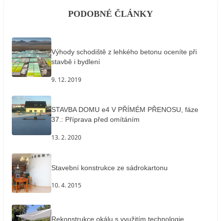
PODOBNÉ ČLÁNKY
Výhody schodiště z lehkého betonu oceníte při
stavbě i bydlení
9. 12. 2019
STAVBA DOMU e4 V PŘÍMÉM PŘENOSU, fáze
37.: Příprava před omítáním
13. 2. 2020
Stavební konstrukce ze sádrokartonu
10. 4. 2015
Rekonstrukce okálu s využitím technologie