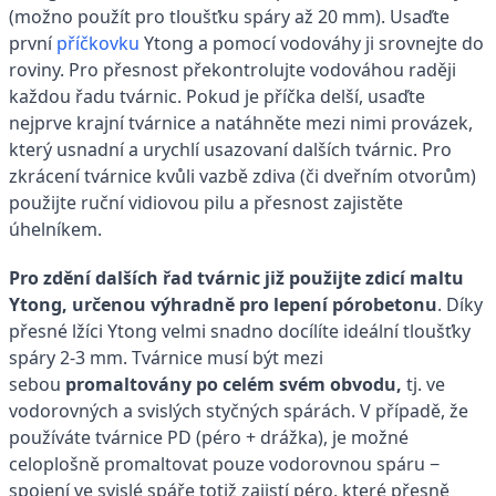
(možno použít pro tloušťku spáry až 20 mm). Usaďte
první
příčkovku
Ytong a pomocí vodováhy ji srovnejte do
roviny. Pro přesnost překontrolujte vodováhou raději
každou řadu tvárnic. Pokud je příčka delší, usaďte
nejprve krajní tvárnice a natáhněte mezi nimi provázek,
který usnadní a urychlí usazovaní dalších tvárnic. Pro
zkrácení tvárnice kvůli vazbě zdiva (či dveřním otvorům)
použijte ruční vidiovou pilu a přesnost zajistěte
úhelníkem.
Pro zdění dalších řad tvárnic již použijte zdicí maltu
Ytong, určenou výhradně pro lepení pórobetonu
. Díky
přesné lžíci Ytong velmi snadno docílíte ideální tloušťky
spáry 2-3 mm. Tvárnice musí být mezi
sebou
promaltovány po celém svém obvodu,
tj. ve
vodorovných a svislých styčných spárách. V případě, že
používáte tvárnice PD (péro + drážka), je možné
celoplošně promaltovat pouze vodorovnou spáru −
spojení ve svislé spáře totiž zajistí péro, které přesně