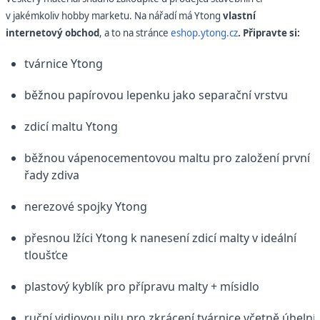
v jakémkoliv hobby marketu. Na nářadí má Ytong
vlastní
internetový obchod
, a to na stránce
eshop.ytong.cz
. Připravte si:
tvárnice Ytong
běžnou papírovou lepenku jako separační vrstvu
zdicí maltu Ytong
běžnou vápenocementovou maltu pro založení první
řady zdiva
nerezové spojky Ytong
přesnou lžíci Ytong k nanesení zdicí malty v ideální
tloušťce
plastový kyblík pro přípravu malty + mísidlo
ruční vidiovou pilu pro zkrácení tvárnice včetně úhelní