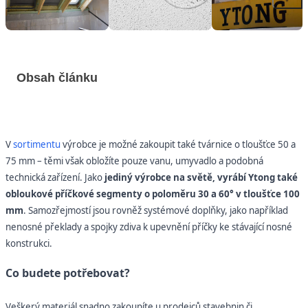
Obsah článku
V
sortimentu
výrobce je možné zakoupit také tvárnice o tloušťce 50 a
75 mm – těmi však obložíte pouze vanu, umyvadlo a podobná
technická zařízení. Jako
jediný výrobce na světě, vyrábí Ytong také
obloukové příčkové segmenty o poloměru 30 a 60° v tloušťce 100
mm
. Samozřejmostí jsou rovněž systémové doplňky, jako například
nenosné překlady a spojky zdiva k upevnění příčky ke stávající nosné
konstrukci.
Co budete potřebovat?
Veškerý materiál snadno zakoupíte u prodejců stavebnin či