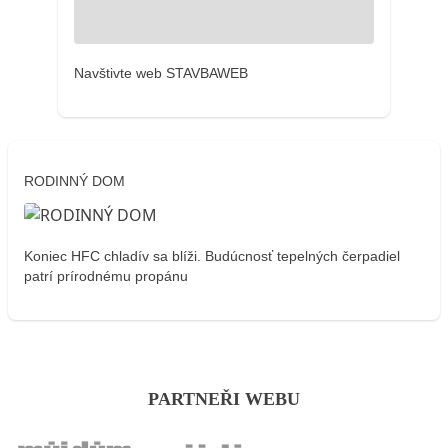
Navštivte web STAVBAWEB
RODINNÝ DOM
Koniec HFC chladív sa blíži. Budúcnosť tepelných čerpadiel
patrí prírodnému propánu
PARTNEŘI WEBU