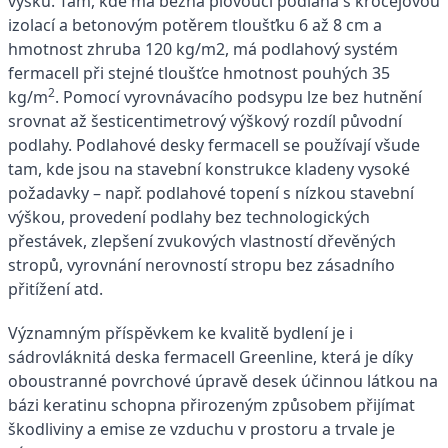
výšku. Tam, kde má běžná plovoucí podlaha s kročejovou
izolací a betonovým potěrem tloušťku 6 až 8 cm a
hmotnost zhruba 120 kg/m2, má podlahový systém
fermacell při stejné tloušťce hmotnost pouhých 35
2
kg/m
. Pomocí vyrovnávacího podsypu lze bez hutnění
srovnat až šesticentimetrový výškový rozdíl původní
podlahy. Podlahové desky fermacell se používají všude
tam, kde jsou na stavební konstrukce kladeny vysoké
požadavky – např. podlahové topení s nízkou stavební
výškou, provedení podlahy bez technologických
přestávek, zlepšení zvukových vlastností dřevěných
stropů, vyrovnání nerovností stropu bez zásadního
přitížení atd.
Významným příspěvkem ke kvalitě bydlení je i
sádrovláknitá deska fermacell Greenline, která je díky
oboustranné povrchové úpravě desek účinnou látkou na
bázi keratinu schopna přirozeným způsobem přijímat
škodliviny a emise ze vzduchu v prostoru a trvale je