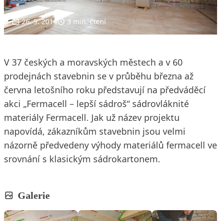
26. 5. 2014
3 min. čtení
V 37 českých a moravských městech a v 60
prodejnách stavebnin se v průběhu března až
června letošního roku představují na předváděcí
akci „Fermacell – lepší sádroš“ sádrovláknité
materiály Fermacell. Jak už název projektu
napovídá, zákazníkům stavebnin jsou velmi
názorně předvedeny výhody materiálů fermacell ve
srovnání s klasickým sádrokartonem.
Galerie