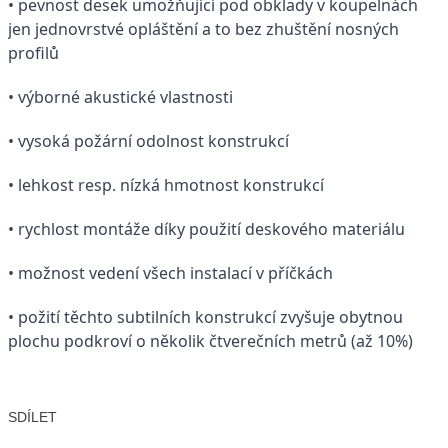
• pevnost desek umožňující pod obklady v koupelnách
jen jednovrstvé opláštění a to bez zhuštění nosných
profilů
• výborné akustické vlastnosti
• vysoká požární odolnost konstrukcí
• lehkost resp. nízká hmotnost konstrukcí
• rychlost montáže díky použití deskového materiálu
• možnost vedení všech instalací v příčkách
• požití těchto subtilních konstrukcí zvyšuje obytnou
plochu podkroví o několik čtverečních metrů (až 10%)
SDÍLET
Facebook
X
LinkedIn
Email