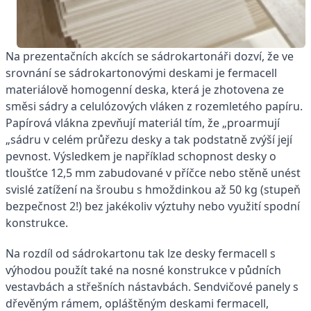
Na prezentačních akcích se sádrokartonáři dozví, že ve
srovnání se sádrokartonovými deskami je fermacell
materiálově homogenní deska, která je zhotovena ze
směsi sádry a celulózových vláken z rozemletého papíru.
Papírová vlákna zpevňují materiál tím, že „proarmují
„sádru v celém průřezu desky a tak podstatně zvýší její
pevnost. Výsledkem je například schopnost desky o
tloušťce 12,5 mm zabudované v příčce nebo stěně unést
svislé zatížení na šroubu s hmoždinkou až 50 kg (stupeň
bezpečnost 2!) bez jakékoliv výztuhy nebo využití spodní
konstrukce.
Na rozdíl od sádrokartonu tak lze desky fermacell s
výhodou použít také na nosné konstrukce v půdních
vestavbách a střešních nástavbách. Sendvičové panely s
dřevěným rámem, opláštěným deskami fermacell,