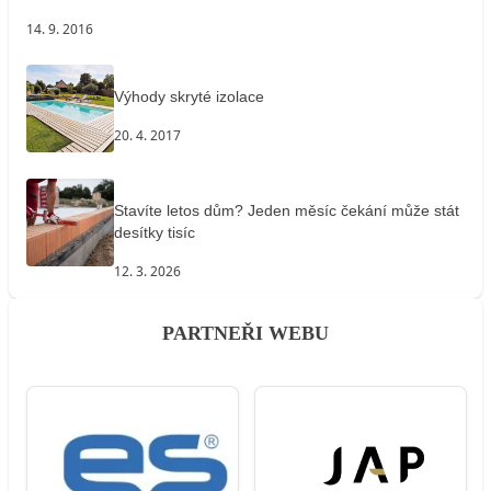
14. 9. 2016
Výhody skryté izolace
20. 4. 2017
Stavíte letos dům? Jeden měsíc čekání může stát
desítky tisíc
12. 3. 2026
PARTNEŘI WEBU