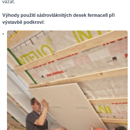
vázat.
Výhody použití sádrovláknitých desek fermacell při
výstavbě podkroví:
•