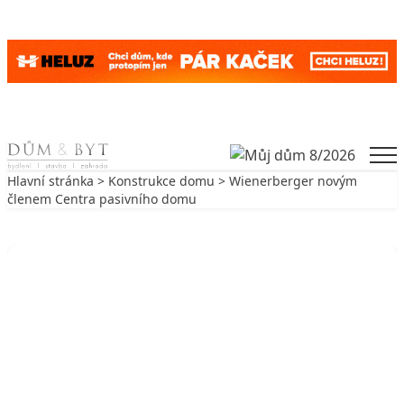
Skip to content
Men
Hlavní stránka
>
Konstrukce domu
> Wienerberger novým
členem Centra pasivního domu
Zpět na Konstrukce domu
KONSTRUKCE DOMU
Wienerberger novým členem Centra
pasivního domu
7. 2. 2018
0 min. čtení