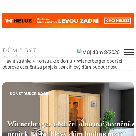
Skip to content
Men
Hlavní stránka
>
Konstrukce domu
> Wienerberger obdržel
oborové ocenění za projekt „e4 cihlový dům budoucnosti“
Zpět na Konstrukce domu
KONSTRUKCE DOMU
Wienerberger obdržel oborové ocenění z
projekt „e4 cihlový dům budoucnosti“