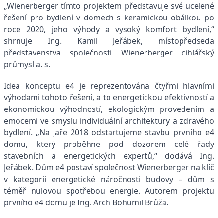
„
Wienerberger tímto projektem představuje své ucelené
řešení pro bydlení v domech s keramickou obálkou po
roce 2020, jeho výhody a vysoký komfort bydlení,“
shrnuje Ing. Kamil Jeřábek, místopředseda
představenstva společnosti Wienerberger cihlářský
průmysl a. s.
Idea konceptu e4 je reprezentována čtyřmi hlavními
výhodami tohoto řešení, a to energetickou efektivností a
ekonomickou výhodností, ekologickým provedením a
emocemi ve smyslu individuální architektury a zdravého
bydlení. „Na jaře 2018 odstartujeme stavbu prvního e4
domu, který proběhne pod dozorem celé řady
stavebních a energetických expertů,“ dodává Ing.
Jeřábek. Dům e4 postaví společnost Wienerberger na klíč
v kategorii energetické náročnosti budovy – dům s
téměř nulovou spotřebou energie. Autorem projektu
prvního e4 domu je Ing. Arch Bohumil Brůža.