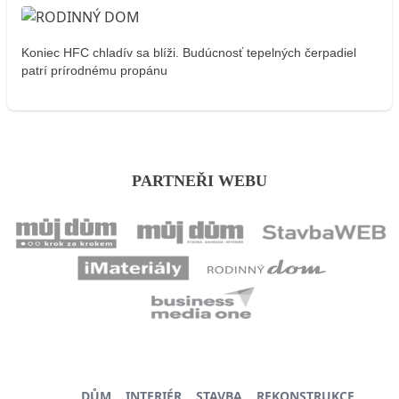
Koniec HFC chladív sa blíži. Budúcnosť tepelných čerpadiel
patrí prírodnému propánu
PARTNEŘI WEBU
DŮM
INTERIÉR
STAVBA
REKONSTRUKCE