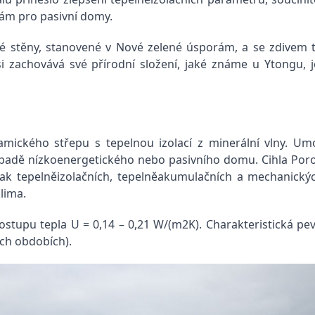
ám pro pasivní domy.
é stěny, stanovené v Nové zelené úsporám, a se zdivem
l si zachovává své přírodní složení, jaké známe u Ytongu
amického střepu s tepelnou izolací z minerální vlny. U
ípadě nízkoenergetického nebo pasivního domu. Cihla Poro
ak tepelněizolačních, tepelněakumulačních a mechanických,
klima.
ostupu tepla U = 0,14 – 0,21 W/(m2K). Charakteristická pe
ích obdobích).