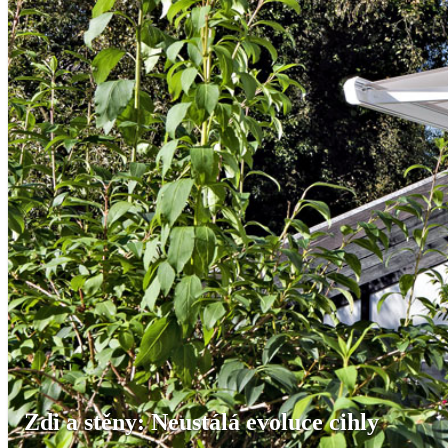
Zdi a stěny: Neustálá evoluce cihly