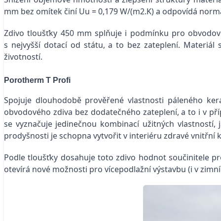
mm bez omítek činí Uu = 0,179 W/(m2.K) a odpovídá norm
Zdivo tloušťky 450 mm splňuje i podmínku pro obvodov
s nejvyšší dotací od státu, a to bez zateplení. Materiá
životností.
Porotherm T Profi
Spojuje dlouhodobě prověřené vlastnosti páleného ker
obvodového zdiva bez dodatečného zateplení, a to i v př
se vyznačuje jedinečnou kombinací užitných vlastností, j
prodyšnosti je schopna vytvořit v interiéru zdravé vnitřní 
Podle tloušťky dosahuje toto zdivo hodnot součinitele pr
otevírá nové možnosti pro vícepodlažní výstavbu (i v zimn