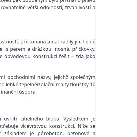
ovnatelně větší odolností, trvanlivostí a
astností, překonaná a nahradily ji cihelné
né, s perem a drážkou, nosné, příčkovky,
e obvodovou konstrukci řešit – zda jako
mi obchodními názvy, jejichž společným
o lehké tepelněizolační malty tloušťky 10
finanční úspora.
i uvnitř cihelného bloku. Výsledkem je
třebuje vícevrstvou konstrukci. Níže se
chž základem je pórobeton, betonové a