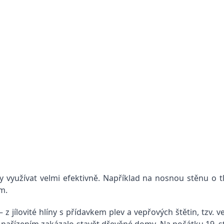
 využívat velmi efektivně. Například na nosnou stěnu o tl
m.
z jílovité hlíny s přídavkem plev a vepřových štětin, tzv. v
ním nařízením zakázalo stavět dřevěné domy. Na počátku 19.