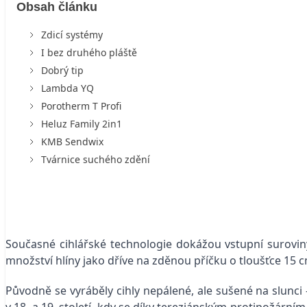
Obsah článku
Zdicí systémy
I bez druhého pláště
Dobrý tip
Lambda YQ
Porotherm T Profi
Heluz Family 2in1
KMB Sendwix
Tvárnice suchého zdění
Současné cihlářské technologie dokážou vstupní suroviny
množství hlíny jako dříve na zděnou příčku o tloušťce 15 c
Původně se vyráběly cihly nepálené, ale sušené na slunci – 
v 18. a 19. století, kdy se díky tereziánským protipožár