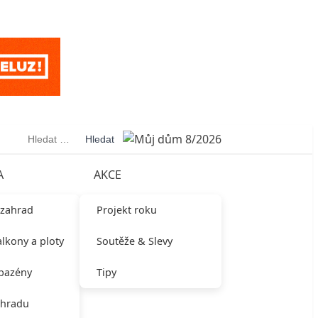
Vyhledávání
A
AKCE
 zahrad
Projekt roku
alkony a ploty
Soutěže & Slevy
 bazény
Tipy
ahradu