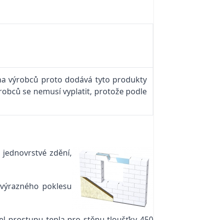
ina výrobců proto dodává tyto produkty
obců se nemusí vyplatit, protože podle
jednovrstvé zdění,
 výrazného poklesu
el prostupu tepla pro stěnu tloušťky 450