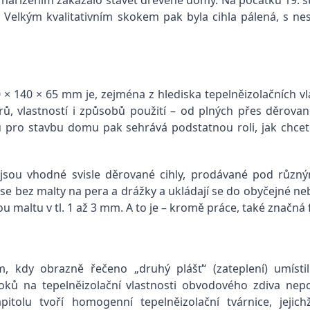
 Velkým kvalitativním skokem pak byla cihla pálená, s nesr
0 × 140 × 65 mm je, zejména z hlediska tepelněizolačních vl
rů, vlastností i způsobů použití – od plných přes děrova
u pro stavbu domu pak sehrává podstatnou roli, jak chcet
jsou vhodné svisle děrované cihly, prodávané pod různý
se bez malty na pera a drážky a ukládají se do obyčejné neb
 maltu v tl. 1 až 3 mm. A to je – kromě práce, také značná 
m, kdy obrazně řečeno „druhý plášť“ (zateplení) umístil
oků na tepelněizolační vlastnosti obvodového zdiva nepo
pitolu tvoří homogenní tepelněizolační tvárnice, jeji