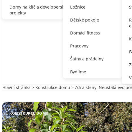
Domy na klíč a developerské
Ložnice
S
projekty
Dětské pokoje
R
e
Domácí fitness
K
Pracovny
F
Šatny a prádelny
Z
Bydlíme
V
Hlavní stránka
>
Konstrukce domu
> Zdi a stěny: Neustálá evoluce
Zpět na Konstrukce domu
KONSTRUKCE DOMU