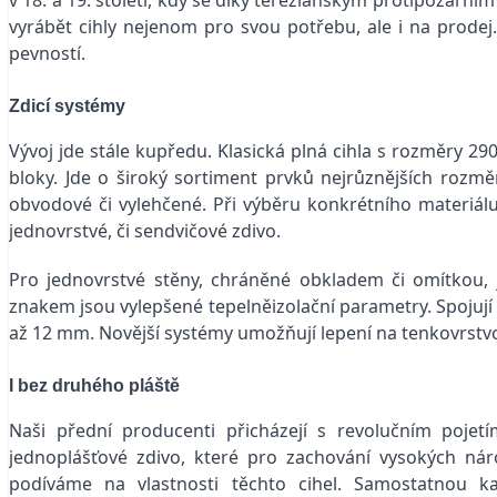
vyrábět cihly nejenom pro svou potřebu, ale i na prodej.
pevností.
Zdicí systémy
Vývoj jde stále kupředu. Klasická plná cihla s rozměry 29
bloky. Jde o široký sortiment prvků nejrůznějších rozmě
obvodové či vylehčené. Při výběru konkrétního materiál
jednovrstvé, či sendvičové zdivo.
Pro jednovrstvé stěny, chráněné obkladem či omítkou, 
znakem jsou vylepšené tepelněizolační parametry. Spojují 
až 12 mm. Novější systémy umožňují lepení na tenkovrstvou
I bez druhého pláště
Naši přední producenti přicházejí s revolučním pojetí
jednoplášťové zdivo, které pro zachování vysokých nár
podíváme na vlastnosti těchto cihel. Samostatnou ka