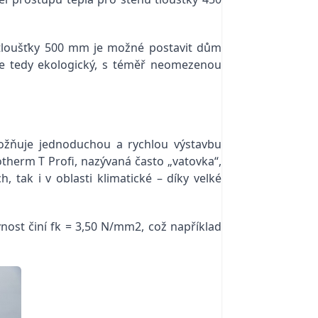
 tloušťky 500 mm je možné postavit dům
, je tedy ekologický, s téměř neomezenou
možňuje jednoduchou a rychlou výstavbu
therm T Profi, nazývaná často „vatovka“,
 tak i v oblasti klimatické – díky velké
vnost činí fk = 3,50 N/mm2, což například