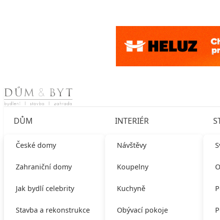
Skip to content
DŮM
INTERIÉR
S
České domy
Návštěvy
S
Zahraniční domy
Koupelny
O
Jak bydlí celebrity
Kuchyně
P
Stavba a rekonstrukce
Obývací pokoje
P