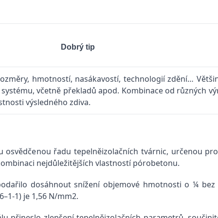
Dobrý tip
rozměry, hmotností, nasákavostí, technologií zdění… Větš
ž systému, včetně překladů apod. Kombinace od různých výr
astnosti výsledného zdiva.
osvědčenou řadu tepelněizolačních tvárnic, určenou pro 
ombinaci nejdůležitějších vlastností pórobetonu.
podařilo dosáhnout snížení objemové hmotnosti o ¼ bez
96–1-1) je 1,56 N/mm2.
u přineslo zlepšení tepelněizolačních parametrů, součinit