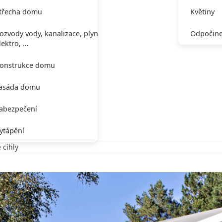
třecha domu
Květiny
ozvody vody, kanalizace, plynu,
Odpočine
lektro, …
onstrukce domu
asáda domu
abezpečení
ytápění
 cihly