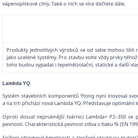
vápenopískové cihly. Také o nich se více dočtete dále.
Produkty jednotlivých výrobců se od sebe mohou lišit 
jako ucelené systémy. Pro stavbu volte vždy prvky tého
toho budou vypadat i tepelněizolační, statické a další vl
Lambda YQ
Systém stavebních komponentů Ytong nyní inovoval svou 
a na trh přichází nová Lambda YQ. Představuje optimální k
Oproti dosud nejznámější tvárnici Lambda+ P2–350 se 
pevnosti. Charakteristická pevnost zdiva v tlaku fk (EN 19
Snížení objemové hmotnosti a zlepšení struktury materiál