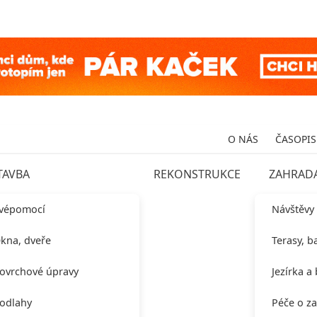
O NÁS
ČASOPIS
TAVBA
REKONSTRUKCE
ZAHRAD
vépomocí
Návštěvy
kna, dveře
Terasy, b
ovrchové úpravy
Jezírka a
odlahy
Péče o z