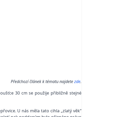
Předchozí článek k tématu najdete
zde
.
oušťce 30 cm se použije přibližně stejné
epřovice. U nás měla tato cihla „zlatý věk“
 století pak poddaným bylo přiznáno právo