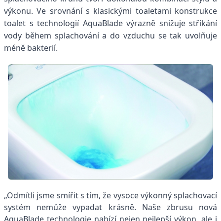
výkonu. Ve srovnání s klasickými toaletami konstrukce
toalet s technologií AquaBlade
výrazně snižuje stříkání
vody během splachování a do vzduchu se tak uvolňuje
méně bakterií.
„Odmítli jsme smířit s tím, že vysoce výkonný splachovací
systém nemůže vypadat krásně. Naše zbrusu nová
AquaBlade technologie nabízí nejen nejlepší výkon, ale i