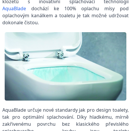
klozetů s inovativní splachovací technologií
AquaBlade
dochází ke 100% oplachu mísy pod
oplachovým kanálkem a toaletu je tak možné udržovat
dokonale čistou.
AquaBlade určuje nové standardy jak pro design toalety,
tak pro optimální splachování. Díky hladkému, mírně
zakřivenému povrchu bez klasického převislého
splachovacího kruhu jsou toalety