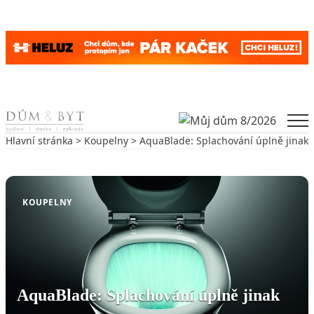
Skip to content
Men
Hlavní stránka
>
Koupelny
> AquaBlade: Splachování úplně jinak
Zpět na Koupelny
KOUPELNY
AquaBlade: Splachování úplně jinak