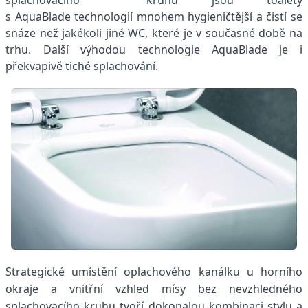
s AquaBlade technologií mnohem hygieničtější a čistí se
snáze než jakékoli jiné WC, které je v současné době na
trhu. Další výhodou technologie AquaBlade
je i
překvapivě tiché splachování.
Strategické umístění oplachového kanálku u horního
okraje a vnitřní vzhled mísy bez nevzhledného
splachovacího kruhu tvoří dokonalou kombinaci stylu a