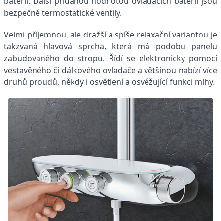
baterií. Další přidanou hodnotou ovládacích baterií jsou
bezpečné termostatické ventily.
Velmi příjemnou, ale dražší a spíše relaxační variantou je
takzvaná hlavová sprcha, která má podobu panelu
zabudovaného do stropu. Řídí se elektronicky pomocí
vestavěného či dálkového ovladače a většinou nabízí více
druhů proudů, někdy i osvětlení a osvěžující funkci mlhy.