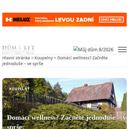
Skip to content
Men
Hlavní stránka
>
Koupelny
> Domácí wellness? Začněte
jednoduše – ve sprše
Zpět na Koupelny
KOUPELNY
Domácí wellness? Začněte jednoduše – v
sprše