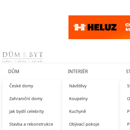
Skip to content
DŮM
INTERIÉR
S
České domy
Návštěvy
S
Zahraniční domy
Koupelny
O
Jak bydlí celebrity
Kuchyně
P
Stavba a rekonstrukce
Obývací pokoje
P