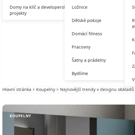
Domy na klíč a developerské
Ložnice
S
projekty
Dětské pokoje
R
e
Domácí fitness
K
Pracovny
F
Šatny a prádelny
Z
Bydlíme
V
Hlavní stránka
>
Koupelny
> Nejnovější trendy v designu obkladů
Zpět na Koupelny
KOUPELNY