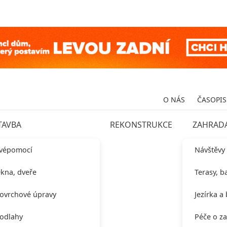
O NÁS
ČASOPIS
TAVBA
REKONSTRUKCE
ZAHRAD
vépomocí
Návštěvy
kna, dveře
Terasy, b
ovrchové úpravy
Jezírka a
odlahy
Péče o z