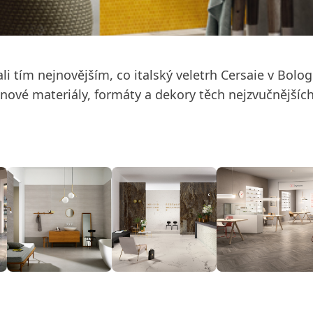
i tím nejnovějším, co italský veletrh Cersaie v Bolog
 o nové materiály, formáty a dekory těch nejzvučnější