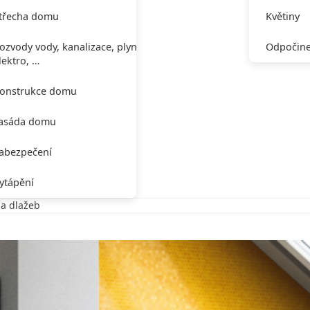
třecha domu
Květiny
ozvody vody, kanalizace, plynu,
Odpočine
lektro, …
onstrukce domu
asáda domu
abezpečení
ytápění
 a dlažeb