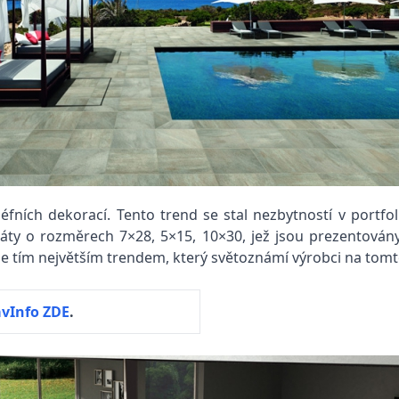
éfních dekorací. Tento trend se stal nezbytností v portfo
áty o rozměrech 7×28, 5×15, 10×30, jež jsou prezentovány 
e tím největším trendem, který světoznámí výrobci na tomto
avInfo ZDE
.