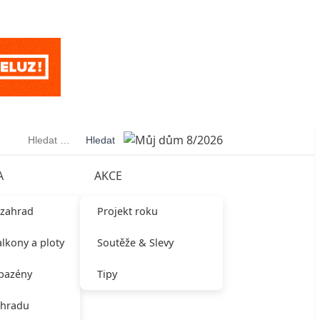
Vyhledávání
A
AKCE
 zahrad
Projekt roku
alkony a ploty
Soutěže & Slevy
 bazény
Tipy
ahradu