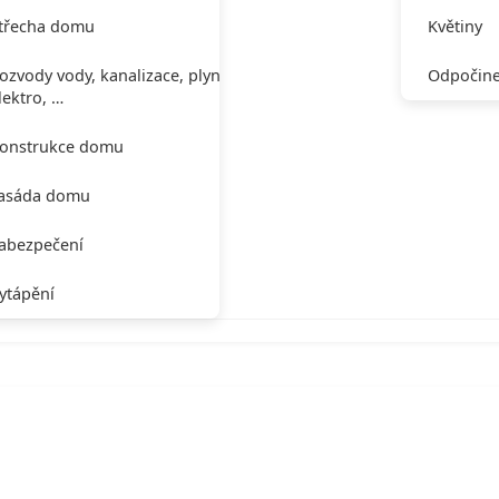
třecha domu
Květiny
ozvody vody, kanalizace, plynu,
Odpočine
lektro, …
onstrukce domu
asáda domu
abezpečení
ytápění