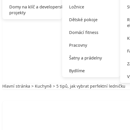
Domy na klíč a developerské
Ložnice
S
projekty
Dětské pokoje
R
e
Domácí fitness
K
Pracovny
F
Šatny a prádelny
Z
Bydlíme
V
Hlavní stránka
>
Kuchyně
> 5 tipů, jak vybrat perfektní ledničku
Zpět na Kuchyně
KUCHYNĚ
5 tipů, jak vybrat perfektní ledničku