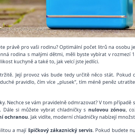
jete právě pro vaši rodinu? Optimální počet litrů na osobu j
lenná rodina s malými dětmi, měli byste vybírat v rozmezí
kost kuchyně a také to, jak velcí jste jedlíci.
ržitě. Její provoz vás bude tedy určitě něco stát. Pokud c
noduché pravidlo, čím více „plusek“, tím méně peněz utratít
vky. Nechce se vám pravidelně odmrazovat? V tom případě s
. Dále si můžete vybrat chladničky s
nulovou zónou
, c
ní ochranou
. Jak vidíte, moderní chladničky nabízejí množstv
litou a mají
špičkový zákaznický servis
. Pokud budete nu