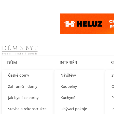
Skip to content
DŮM
INTERIÉR
S
České domy
Návštěvy
S
Zahraniční domy
Koupelny
O
Jak bydlí celebrity
Kuchyně
P
Stavba a rekonstrukce
Obývací pokoje
P