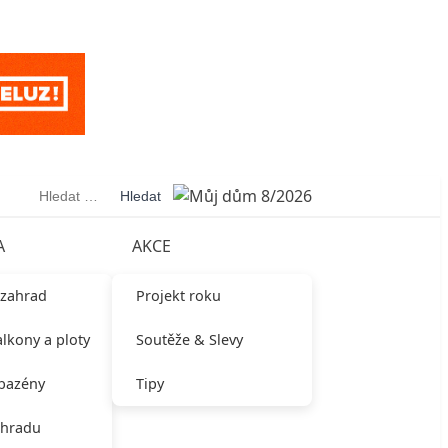
Vyhledávání
A
AKCE
 zahrad
Projekt roku
alkony a ploty
Soutěže & Slevy
 bazény
Tipy
ahradu