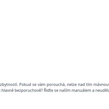
bytností. Pokud se vám porouchá, nelze nad tím mávnout 
 a hlavně bezporuchově? Řiďte se naším manuálem a neuděl