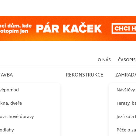
O NÁS
ČASOPIS
TAVBA
REKONSTRUKCE
ZAHRAD
vépomocí
Návštěvy
kna, dveře
Terasy, b
ovrchové úpravy
Jezírka a
odlahy
Péče o z