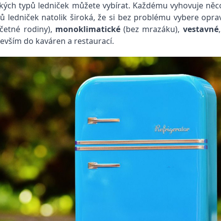
akých typů ledniček můžete vybírat. Každému vyhovuje něco 
ů ledniček natolik široká, že si bez problému vybere opra
četné rodiny),
monoklimatické
(bez mrazáku),
vestavné
edevším do kaváren a restaurací.