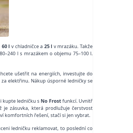
e
60 l
v chladničce a
25 l
v mrazáku. Takže
 180–240 l s mrazákem o objemu 75–100 l.
hcete ušetřit na energiích, investujte do
e za elektřinu. Nákup úsporné ledničky se
i kupte ledničku s
No Frost
funkcí. Uvnitř
ož je zásuvka, která prodlužuje čerstvost
í komfortních řešení, stačí si jen vybrat.
ceni ledničku reklamovat, to poslední co