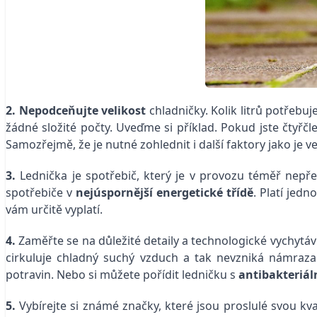
2. Nepodceňujte velikost
chladničky. Kolik litrů potřebu
žádné složité počty. Uveďme si příklad. Pokud jste čtyřč
Samozřejmě, že je nutné zohlednit i další faktory jako je veli
3.
Lednička je spotřebič, který je v provozu téměř nepřet
spotřebiče v
nejúspornější energetické třídě
. Platí jed
vám určitě vyplatí.
4.
Zaměřte se na důležité detaily a technologické vychytá
cirkuluje chladný suchý vzduch a tak nevzniká námraza
potravin. Nebo si můžete pořídit ledničku s
antibakteriál
5.
Vybírejte si známé značky, které jsou proslulé svou kva