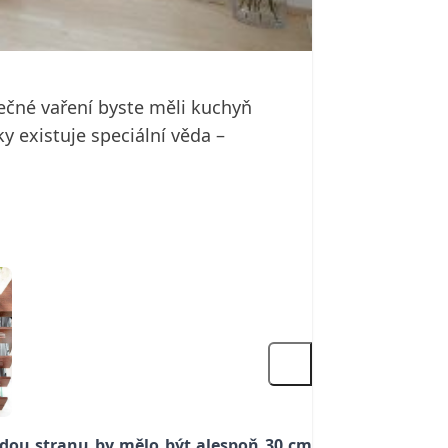
ečné vaření byste měli kuchyň
ky existuje speciální věda –
ždou stranu by mělo být alespoň 30 cm