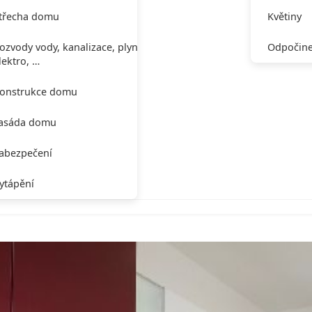
třecha domu
Květiny
ozvody vody, kanalizace, plynu,
Odpočine
lektro, …
onstrukce domu
asáda domu
abezpečení
ytápění