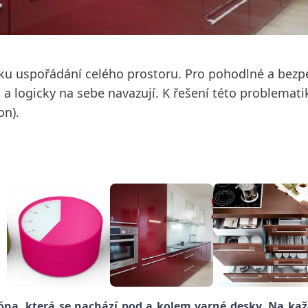
giku uspořádání celého prostoru. Pro pohodlné a bezp
l a logicky na sebe navazují. K řešení této problemati
on).
óna, která se nachází pod a kolem varné desky. Na ka