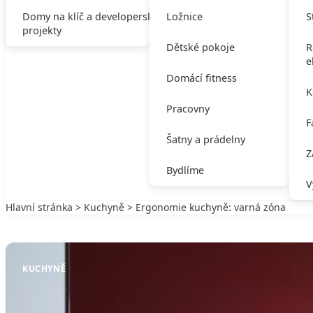
Domy na klíč a developerské
Ložnice
S
projekty
Dětské pokoje
R
e
Domácí fitness
K
Pracovny
F
Šatny a prádelny
Z
Bydlíme
V
Hlavní stránka
>
Kuchyně
> Ergonomie kuchyně: varná zóna
Zpět na Kuchyně
KUCHYNĚ