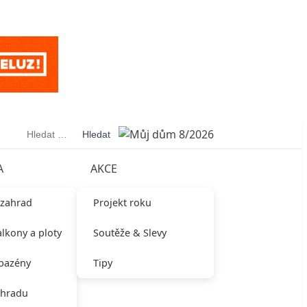
Vyhledávání
A
AKCE
 zahrad
Projekt roku
alkony a ploty
Soutěže & Slevy
 bazény
Tipy
ahradu