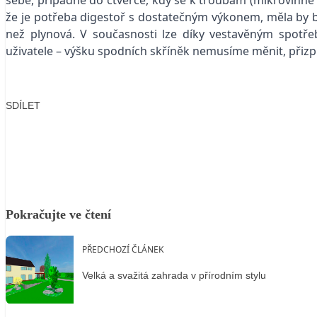
sebe, případně do čtverce, kdy se k troubám (mikrovlnné 
že je potřeba digestoř s dostatečným výkonem, měla by bý
než plynová. V současnosti lze díky vestavěným spot
uživatele – výšku spodních skříněk nemusíme měnit, přizp
SDÍLET
Facebook
X
LinkedIn
Email
Pokračujte ve čtení
PŘEDCHOZÍ ČLÁNEK
Velká a svažitá zahrada v přírodním stylu