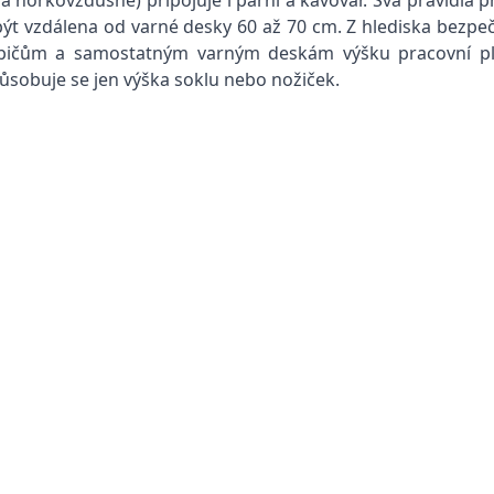
a horkovzdušné) připojuje i parní a kávovar. Svá pravidla 
t vzdálena od varné desky 60 až 70 cm. Z hlediska bezpečn
řebičům a samostatným varným deskám výšku pracovní pl
ůsobuje se jen výška soklu nebo nožiček.