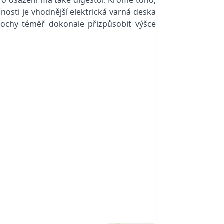
pro osazení má také digestoř. Kromě toho,
osti je vhodnější elektrická varná deska
ochy téměř dokonale přizpůsobit výšce