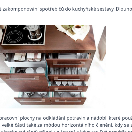
é zakomponování spotřebičů do kuchyňské sestavy. Dlouhole
racovní plochy na odkládání potravin a nádobí, které použí
velké části také za módou horizontálního členění, kdy se s