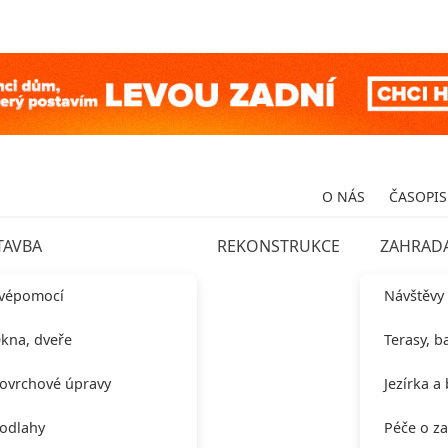
O NÁS
ČASOPIS
TAVBA
REKONSTRUKCE
ZAHRAD
vépomocí
Návštěvy
kna, dveře
Terasy, b
ovrchové úpravy
Jezírka a
odlahy
Péče o z