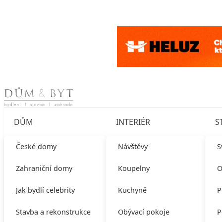
Skip to content
DŮM
INTERIÉR
S
České domy
Návštěvy
S
Zahraniční domy
Koupelny
O
Jak bydlí celebrity
Kuchyně
P
Stavba a rekonstrukce
Obývací pokoje
P