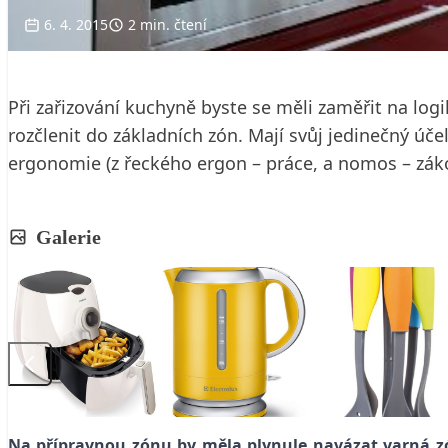
6. 4. 2015
2 min. čtení
Při zařizování kuchyně byste se měli zaměřit na lo
rozčlenit do základních zón. Mají svůj jedinečný úče
ergonomie (z řeckého ergon – práce, a nomos – zák
Galerie
Na přípravnou zónu by měla plynule navázat varná z