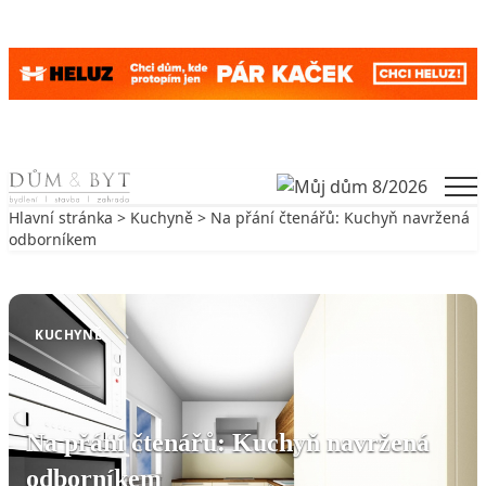
Skip to content
Men
Hlavní stránka
>
Kuchyně
> Na přání čtenářů: Kuchyň navržená
odborníkem
Zpět na Kuchyně
KUCHYNĚ
Na přání čtenářů: Kuchyň navržená
odborníkem