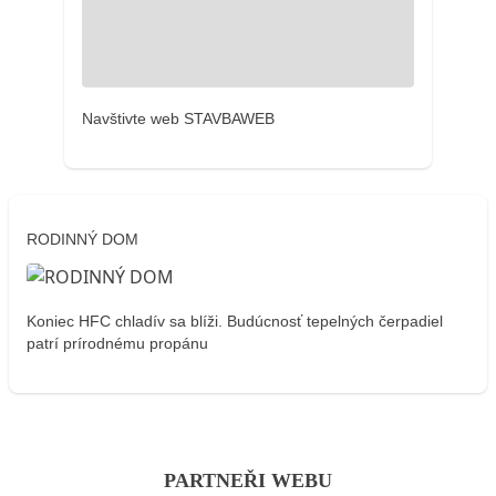
Navštivte web STAVBAWEB
RODINNÝ DOM
Koniec HFC chladív sa blíži. Budúcnosť tepelných čerpadiel
patrí prírodnému propánu
PARTNEŘI WEBU