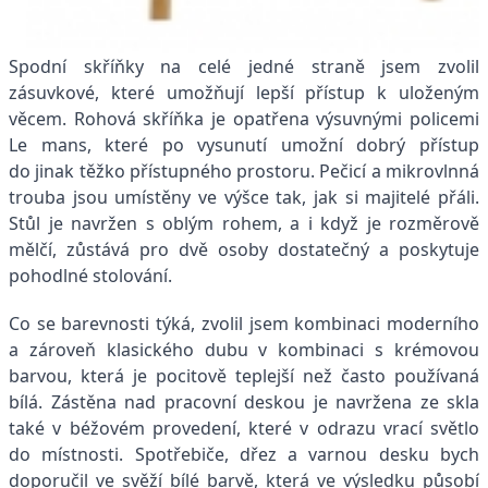
Spodní skříňky na celé jedné straně jsem zvolil
zásuvkové, které umožňují lepší přístup k uloženým
věcem. Rohová skříňka je opatřena výsuvnými policemi
Le mans, které po vysunutí umožní dobrý přístup
do jinak těžko přístupného prostoru. Pečicí a mikrovlnná
trouba jsou umístěny ve výšce tak, jak si majitelé přáli.
Stůl je navržen s oblým rohem, a i když je rozměrově
mělčí, zůstává pro dvě osoby dostatečný a poskytuje
pohodlné stolování.
Co se barevnosti týká, zvolil jsem kombinaci moderního
a zároveň klasického dubu v kombinaci s krémovou
barvou, která je pocitově teplejší než často používaná
bílá. Zástěna nad pracovní deskou je navržena ze skla
také v béžovém provedení, které v odrazu vrací světlo
do místnosti. Spotřebiče, dřez a varnou desku bych
doporučil ve svěží bílé barvě, která ve výsledku působí