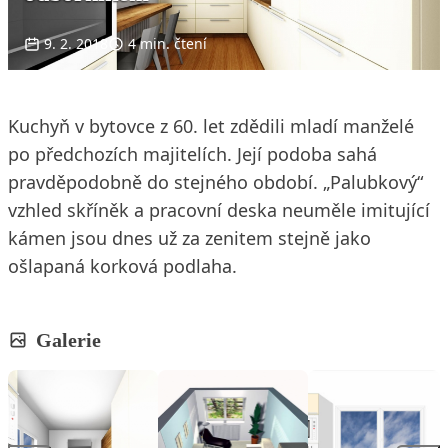
9. 2. 2018
4 min. čtení
Kuchyň v bytovce z 60. let zdědili mladí manželé
po předchozích majitelích. Její podoba sahá
pravděpodobně do stejného období. „Palubkový“
vzhled skříněk a pracovní deska neuměle imitující
kámen jsou dnes už za zenitem stejně jako
ošlapaná korková podlaha.
Galerie