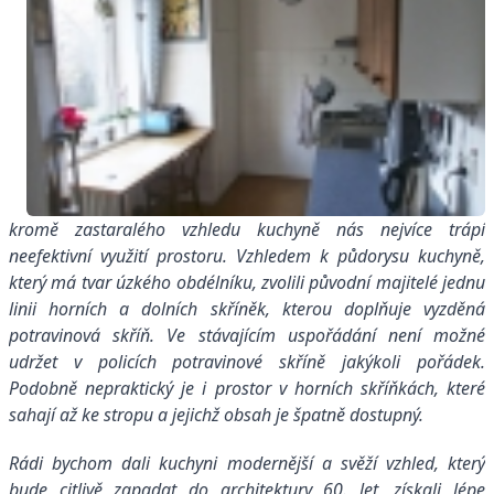
kromě zastaralého vzhledu kuchyně nás nejvíce trápí
neefektivní využití prostoru. Vzhledem k půdorysu kuchyně,
který má tvar úzkého obdélníku, zvolili původní majitelé jednu
linii horních a dolních skříněk, kterou doplňuje vyzděná
potravinová skříň. Ve stávajícím uspořádání není možné
udržet v policích potravinové skříně jakýkoli pořádek.
Podobně nepraktický je i prostor v horních skříňkách, které
sahají až ke stropu a jejichž obsah je špatně dostupný.
Rádi bychom dali kuchyni modernější a svěží vzhled, který
bude citlivě zapadat do architektury 60. let, získali lépe