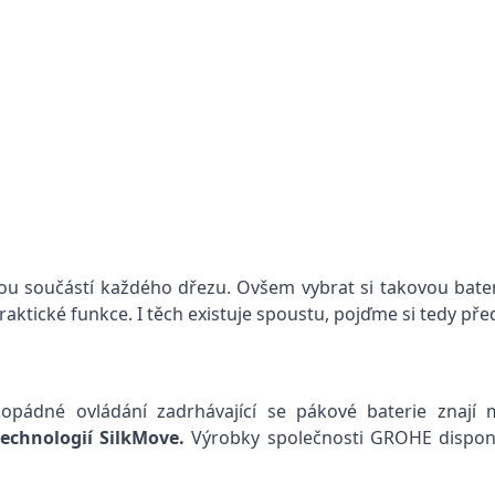
nou součástí každého dřezu. Ovšem vybrat si takovou bater
praktické funkce. I těch existuje spoustu, pojďme si tedy pře
žkopádné ovládání zadrhávající se pákové baterie znají
echnologií SilkMove.
Výrobky společnosti GROHE dispon