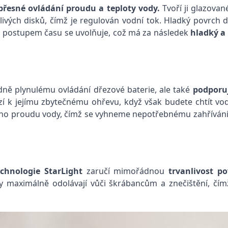
přesné ovládání proudu a teploty vody.
Tvoří ji glazovan
ých disků, čímž je regulován vodní tok. Hladký povrch dis
 a postupem času se uvolňuje, což má za následek
hladký a
ně plynulému ovládání dřezové baterie, ale také
podporuj
í k jejímu zbytečnému ohřevu, když však budete chtít vodu
ého proudu vody, čímž se vyhneme nepotřebnému zahřívání v
echnologie StarLight
zaručí mimořádnou
trvanlivost p
y maximálně odolávají vůči škrábancům a znečištění, čí