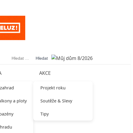
Vyhledávání
A
AKCE
 zahrad
Projekt roku
alkony a ploty
Soutěže & Slevy
 bazény
Tipy
ahradu