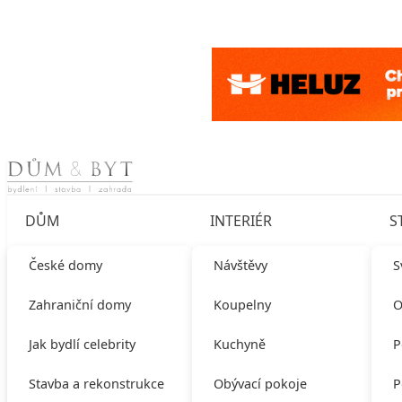
Skip to content
DŮM
INTERIÉR
S
České domy
Návštěvy
S
Zahraniční domy
Koupelny
O
Jak bydlí celebrity
Kuchyně
P
Stavba a rekonstrukce
Obývací pokoje
P