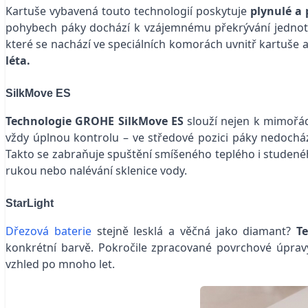
Kartuše vybavená touto technologií poskytuje
plynulé a 
pohybech páky dochází k vzájemnému překrývání jednotliv
které se nachází ve speciálních komorách uvnitř kartuše
léta.
SilkMove ES
Technologie GROHE SilkMove ES
slouží nejen k mimořád
vždy úplnou kontrolu – ve středové pozici páky nedocház
Takto se zabraňuje spuštění smíšeného teplého i studen
rukou nebo nalévání sklenice vody.
StarLight
Dřezová baterie
stejně lesklá a věčná jako diamant?
T
konkrétní barvě. Pokročile zpracované povrchové úprav
vzhled po mnoho let.