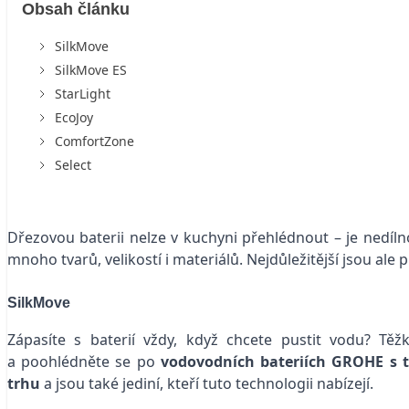
Obsah článku
SilkMove
SilkMove ES
StarLight
EcoJoy
ComfortZone
Select
Dřezovou baterii nelze v kuchyni přehlédnout – je nedíl
mnoho tvarů, velikostí i materiálů. Nejdůležitější jsou ale 
SilkMove
Zápasíte s baterií vždy, když chcete pustit vodu? Tě
a poohlédněte se po
vodovodních bateriích GROHE s t
trhu
a jsou také jediní, kteří tuto technologii nabízejí.