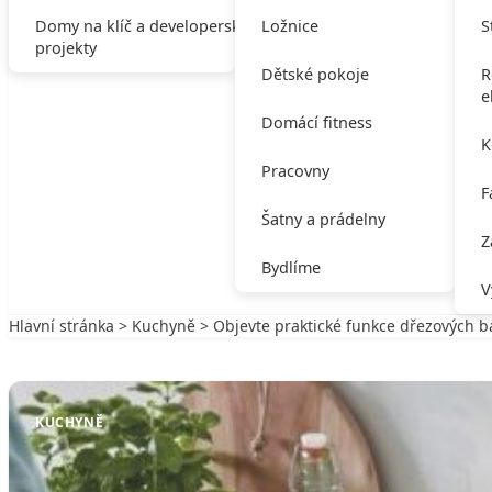
Domy na klíč a developerské
Ložnice
S
projekty
Dětské pokoje
R
e
Domácí fitness
K
Pracovny
F
Šatny a prádelny
Z
Bydlíme
V
Hlavní stránka
>
Kuchyně
> Objevte praktické funkce dřezových ba
Zpět na Kuchyně
KUCHYNĚ