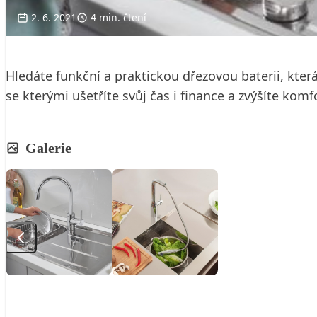
2. 6. 2021
4 min. čtení
Hledáte funkční a praktickou dřezovou baterii, kter
se kterými ušetříte svůj čas i finance a zvýšíte komf
Galerie