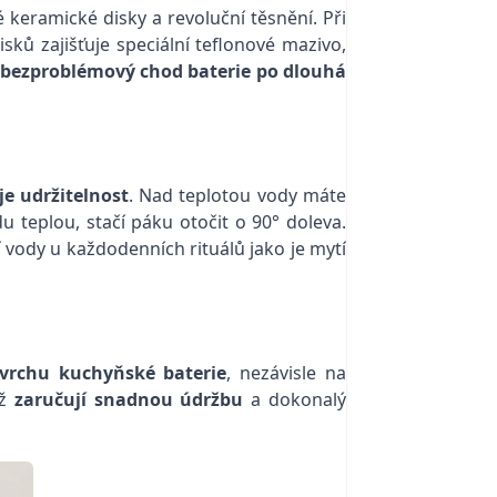
é keramické disky a revoluční těsnění. Při
ků zajišťuje speciální teflonové mazivo,
 bezproblémový chod baterie po dlouhá
e udržitelnost
. Nad teplotou vody máte
 teplou, stačí páku otočit o 90° doleva.
ody u každodenních rituálů jako je mytí
ovrchu kuchyňské baterie
, nezávisle na
mž
zaručují snadnou údržbu
a dokonalý