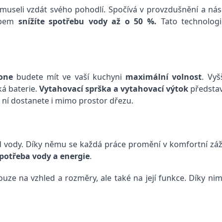
e museli vzdát svého pohodlí. Spočívá v provzdušnění a ná
obem
snížíte spotřebu vody až o 50 %.
Tato technologi
one
budete mít ve vaší kuchyni
maximální volnost
. Vy
á baterie.
Vytahovací sprška a vytahovací výtok
představ
 s ní dostanete i mimo prostor dřezu.
 vody. Díky němu se každá práce promění v komfortní zážit
potřeba vody a energie
.
ze na vzhled a rozměry, ale také na její funkce. Díky nim 