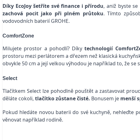
Díky EcoJoy šetříte své finance i přírodu
, aniž byste s
zachová pocit jako při plném průtoku
. Tímto způs
vodovodních baterií GROHE.
ComfortZone
Milujete prostor a pohodlí? Díky
technologií ComfortZ
prostoru mezi perlátorem a dřezem než klasická kuchyňsk
obvykle 50 cm a její velkou výhodou je například to, že se
Select
Tlačítkem Select lze pohodlně pouštět a zastavovat proud
děláte cokoli,
tlačítko
zůstane čisté.
Bonusem je
menší s
Pokud hledáte novou baterii do své kuchyně, nehleďte pou
věnovat například rodině.