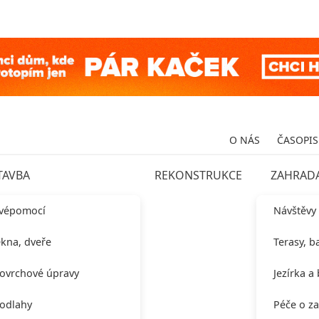
O NÁS
ČASOPIS
TAVBA
REKONSTRUKCE
ZAHRAD
vépomocí
Návštěvy
kna, dveře
Terasy, b
ovrchové úpravy
Jezírka a
odlahy
Péče o z