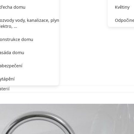
třecha domu
Květiny
ozvody vody, kanalizace, plynu,
Odpočine
lektro, …
onstrukce domu
asáda domu
abezpečení
ytápění
terií