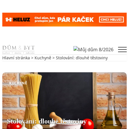
Skip to content
Men
Hlavní stránka
>
Kuchyně
> Stolování: dlouhé těstoviny
Zpět na Kuchyně
KUCHYNĚ
Stolování: dlouhé těstoviny