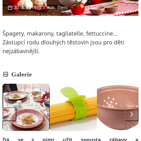
20. 8. 2015
1 min. čtení
Špagety, makarony, tagliatelle, fettuccine…
Zástupci rodu dlouhých těstovin jsou pro děti
nejzábavnější.
Galerie
Dá se s nimi užít spousta zábavy a