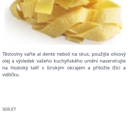
Těstoviny vařte al dente neboli na skus, použijte olivový
olej a výsledek vašeho kuchyňského umění naservírujte
na hluboký talíř s širokým okrajem a přiložte lžíci a
vidličku.
SDÍLET
Facebook
X
LinkedIn
Email