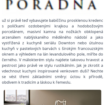
už si právě teď vybavujete babiččinu prosklenou kredenc
s poličkami ozdobenými krajkou a hodobožovým
porcelánem, masivní kamna na nožkách obklopená
arzenálem nablýskaného měděného nádobí a jako
vystřižená z kuchyně seriálu Downton nebo útulnou
kuchyň v pastelových barvách s širokým francouzským
oknem a výhledem na lán levandulového pole, míříte do
černého. V málokterém stylu najdete takovou hravost a
pestrost jako právě ve stylu rustikálním. Jak je zkrotit a
vdechnout kuchyni inspirované venkovem duši? Nechte
se vést třemi základními směry: úctou k přírodě,
obdivem k tradicím a láskou k řemeslu.