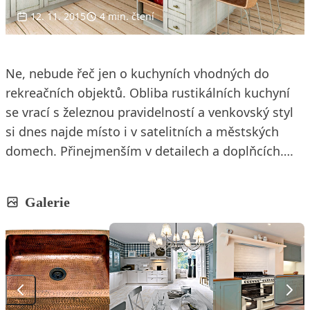
12. 11. 2015
4 min. čtení
Ne, nebude řeč jen o kuchyních vhodných do
rekreačních objektů. Obliba rustikálních kuchyní
se vrací s železnou pravidelností a venkovský styl
si dnes najde místo i v satelitních a městských
domech. Přinejmenším v detailech a doplňcích….
Galerie