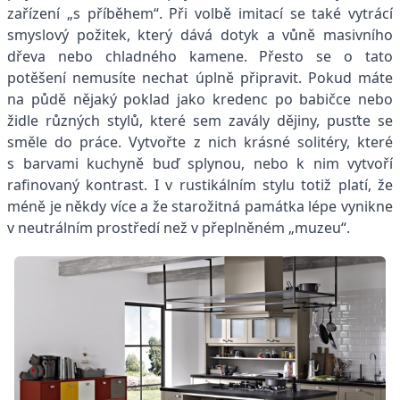
zařízení „s příběhem“. Při volbě imitací se také vytrácí
smyslový požitek, který dává dotyk a vůně masivního
dřeva nebo chladného kamene. Přesto se o tato
potěšení nemusíte nechat úplně připravit. Pokud máte
na půdě nějaký poklad jako kredenc po babičce nebo
židle různých stylů, které sem zavály dějiny, pusťte se
směle do práce. Vytvořte z nich krásné solitéry, které
s barvami kuchyně buď splynou, nebo k nim vytvoří
rafinovaný kontrast. I v rustikálním stylu totiž platí, že
méně je někdy více a že starožitná památka lépe vynikne
v neutrálním prostředí než v přeplněném „muzeu“.