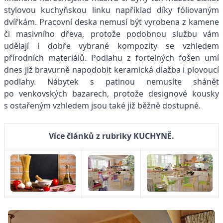
stylovou kuchyňskou linku například díky fóliovaným
dvířkám. Pracovní deska nemusí být vyrobena z kamene
či masivního dřeva, protože podobnou službu vám
udělají i dobře vybrané kompozity se vzhledem
přírodních materiálů. Podlahu z fortelných fošen umí
dnes již bravurně napodobit keramická dlažba i plovoucí
podlahy. Nábytek s patinou nemusíte shánět
po venkovských bazarech, protože designové kousky
s ostařeným vzhledem jsou také již běžně dostupné.
Více článků z rubriky KUCHYNĚ.