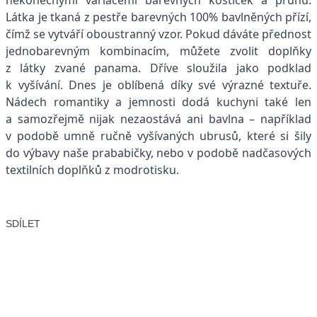
Látka je tkaná z pestře barevných 100% bavlněných přízí,
čímž se vytváří oboustranný vzor. Pokud dáváte přednost
jednobarevným kombinacím, můžete zvolit doplňky
z látky zvané panama. Dříve sloužila jako podklad
k vyšívání. Dnes je oblíbená díky své výrazné textuře.
Nádech romantiky a jemnosti dodá kuchyni také len
a samozřejmě nijak nezaostává ani bavlna – například
v podobě umně ručně vyšívaných ubrusů, které si šily
do výbavy naše prababičky, nebo v podobě nadčasových
textilních doplňků z modrotisku.
SDÍLET
Facebook
X
LinkedIn
Email