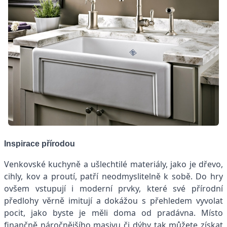
Inspirace přírodou
Venkovské kuchyně a ušlechtilé materiály, jako je dřevo,
cihly, kov a proutí, patří neodmyslitelně k sobě. Do hry
ovšem vstupují i moderní prvky, které své přírodní
předlohy věrně imitují a dokážou s přehledem vyvolat
pocit, jako byste je měli doma od pradávna. Místo
finančně náročnějšího masivu či dýhy tak můžete získat