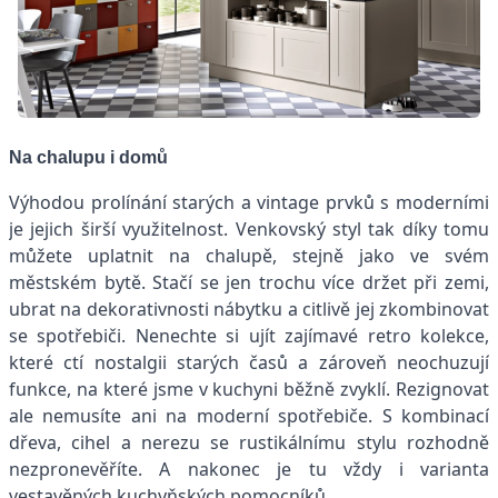
Na chalupu i domů
Výhodou prolínání starých a vintage prvků s moderními
je jejich širší využitelnost. Venkovský styl tak díky tomu
můžete uplatnit na chalupě, stejně jako ve svém
městském bytě. Stačí se jen trochu více držet při zemi,
ubrat na dekorativnosti nábytku a citlivě jej zkombinovat
se spotřebiči. Nenechte si ujít zajímavé retro kolekce,
které ctí nostalgii starých časů a zároveň neochuzují
funkce, na které jsme v kuchyni běžně zvyklí. Rezignovat
ale nemusíte ani na moderní spotřebiče. S kombinací
dřeva, cihel a nerezu se rustikálnímu stylu rozhodně
nezpronevěříte. A nakonec je tu vždy i varianta
vestavěných kuchyňských pomocníků.