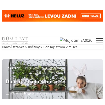
Skip to content
Men
Hlavní stránka
>
Květiny
> Bonsaj: strom v misce
Zpět na Květiny
KVĚTINY
Bonsaj: strom v misce
19. 4. 2010
3 min. čtení