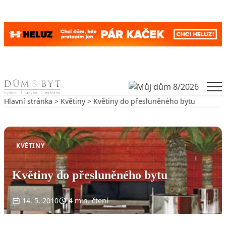
Skip to content
Men
Hlavní stránka
>
Květiny
> Květiny do přesluněného bytu
Zpět na Květiny
KVĚTINY
Květiny do přesluněného bytu
14. 5. 2010
4 min. čtení