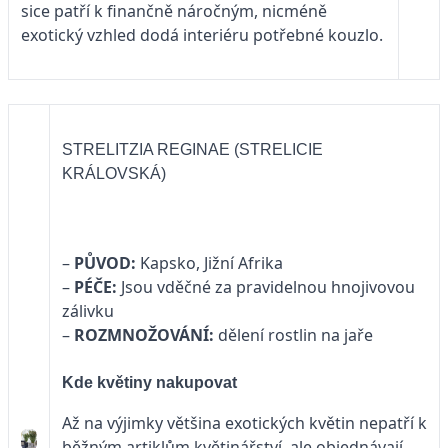
sice patří k finančně náročným, nicméně
exotický vzhled dodá interiéru potřebné kouzlo.
STRELITZIA REGINAE (STRELICIE
KRÁLOVSKÁ)
–
PŮVOD:
Kapsko, Jižní Afrika
–
PÉČE:
Jsou vděčné za pravidelnou hnojivovou
zálivku
–
ROZMNOŽOVÁNÍ:
dělení rostlin na jaře
Kde květiny nakupovat
Až na výjimky většina exotických květin nepatří k
běžným artiklům květinářství, ale objednávají