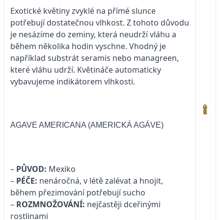
Exotické květiny zvyklé na přímé slunce
potřebují dostatečnou vlhkost. Z tohoto důvodu
je nesázíme do zeminy, která neudrží vláhu a
během několika hodin vyschne. Vhodný je
například substrát seramis nebo managreen,
které vláhu udrží. Květináče automaticky
vybavujeme indikátorem vlhkosti.
AGAVE AMERICANA (AMERICKÁ AGÁVE)
–
PŮVOD:
Mexiko
–
PÉČE:
nenáročná, v létě zalévat a hnojit,
během přezimování potřebují sucho
–
ROZMNOŽOVÁNÍ:
nejčastěji dceřinými
rostlinami