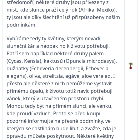
středomoří, některé druhy jsou přivezeny z
míst, kde slunce praží celý rok (Afrika, Mexiko),
ty jsou ale díky šlechtění už přizpůsobeny našim
podmínkám.
Vybíráme tedy ty květiny, kterým nevadí
sluneční žár a naopak ho k životu potřebují.
Patří sem například některé druhy palem
(Cycas, Kensia), kaktusů (Opuncia microdasys),
dužnatky (Echeveria derenbergii, Echeveria
elegans), oliva, strelitzia, agáve, aloe vera ad. I
přesto ale některé z nich nemůžeme vystavit
přímému úpalu, k životu totiž navíc potřebují
vánek, který v uzavřeném prostoru chybí.
Mohou tedy být na přímém slunci, ale venku,
kde proudí vzduch. Proto se před koupí
pozorně informujte na přesné podmínky, ve
kterých se rostlinám bude líbit, a zvažte, zda je
opravdu můžete poskytnout. Některé květiny