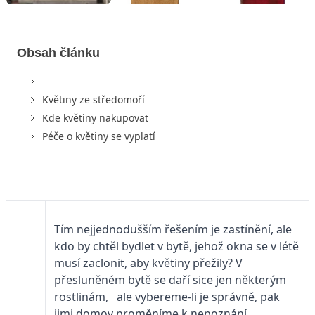
Obsah článku
Květiny ze středomoří
Kde květiny nakupovat
Péče o květiny se vyplatí
Tím nejjednodušším řešením je zastínění, ale
kdo by chtěl bydlet v bytě, jehož okna se v létě
musí zaclonit, aby květiny přežily? V
přesluněném bytě se daří sice jen některým
rostlinám, ale vybereme-li je správně, pak
jimi domov proměníme k nepoznání.