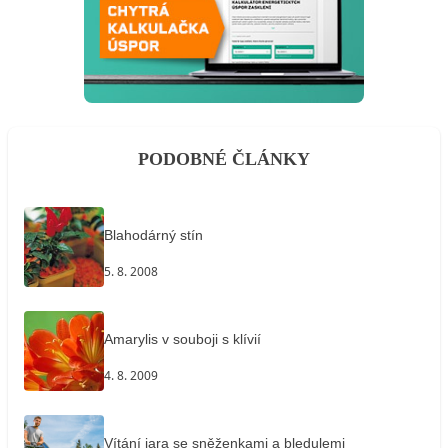
PODOBNÉ ČLÁNKY
Blahodárný stín
5. 8. 2008
Amarylis v souboji s klívií
4. 8. 2009
Vítání jara se sněženkami a bledulemi