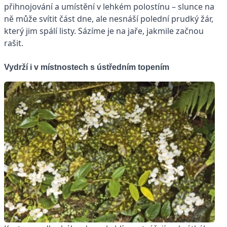
přihnojování a umístění v lehkém polostínu – slunce na
ně může svítit část dne, ale nesnáší polední prudký žár,
který jim spálí listy. Sázíme je na jaře, jakmile začnou
rašit.
Vydrží i v místnostech s ústředním topením