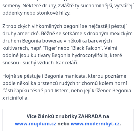
semeny. Některé druhy, zvláště ty suchomilnější, vytvářejí
oddenky nebo stonkové hlízy.
Z tropických vlhkomilných begonií se nejčastěji pěstují
druhy americké. Běžně se setkáme s drobným mexickým
druhem Begonia bowerae v několika barevných
kultivarech, např. ´Tiger´nebo ´Black Falcon´. Velmi
odolné jsou kultivary Begonia hydrocotylifolia, které
snesou i suchý vzduch kanceláří.
Hojně se pěstuje i Begonia manicata, kterou poznáme
podle několika prstenců rudých trichomů kolem horní
části řapíku těsně pod listem, nebo její kříženec Begonia
x ricinifolia.
Více článků z rubriky ZAHRADA na
www.mujdum.cz
nebo
www.modernibyt.cz
.