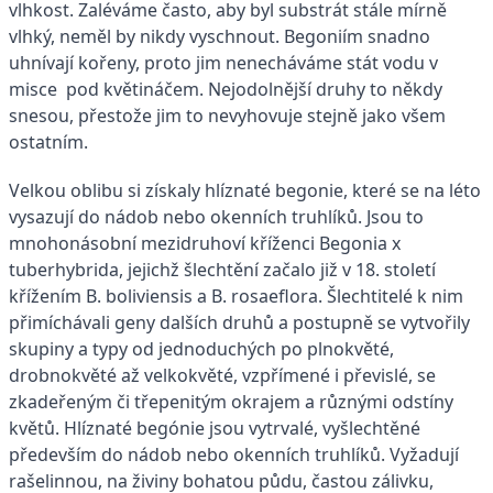
vlhkost. Zaléváme často, aby byl substrát stále mírně
vlhký, neměl by nikdy vyschnout. Begoniím snadno
uhnívají kořeny, proto jim nenecháváme stát vodu v
misce pod květináčem. Nejodolnější druhy to někdy
snesou, přestože jim to nevyhovuje stejně jako všem
ostatním.
Velkou oblibu si získaly hlíznaté begonie, které se na léto
vysazují do nádob nebo okenních truhlíků. Jsou to
mnohonásobní mezidruhoví kříženci Begonia x
tuberhybrida, jejichž šlechtění začalo již v 18. století
křížením B. boliviensis a B. rosaeflora. Šlechtitelé k nim
přimíchávali geny dalších druhů a postupně se vytvořily
skupiny a typy od jednoduchých po plnokvěté,
drobnokvěté až velkokvěté, vzpřímené i převislé, se
zkadeřeným či třepenitým okrajem a různými odstíny
květů. Hlíznaté begónie jsou vytrvalé, vyšlechtěné
především do nádob nebo okenních truhlíků. Vyžadují
rašelinnou, na živiny bohatou půdu, častou zálivku,