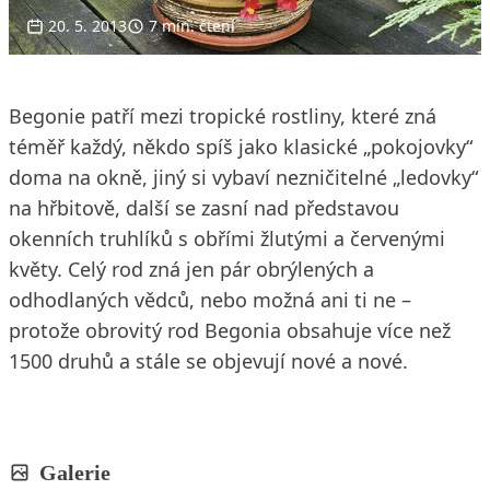
20. 5. 2013
7 min. čtení
Begonie patří mezi tropické rostliny, které zná
téměř každý, někdo spíš jako klasické „pokojovky“
doma na okně, jiný si vybaví nezničitelné „ledovky“
na hřbitově, další se zasní nad představou
okenních truhlíků s obřími žlutými a červenými
květy. Celý rod zná jen pár obrýlených a
odhodlaných vědců, nebo možná ani ti ne –
protože obrovitý rod Begonia obsahuje více než
1500 druhů a stále se objevují nové a nové.
Galerie