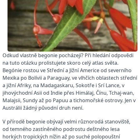
Odkud vlastně begonie pocházejí? Při hledání odpovědi
na tuto otázku prolistujete skoro celý atlas světa.
Begónie rostou ve Střední a Jižní Americe od severního
Mexika po Bolívii a Paraguay, ve vlhčích oblastech střední
a jižní Afriky, na Madagaskaru, Sokotře i Srí Lance, v
jihovýchodní Asii od Indie přes Himálaj, Čínu, Tchaj-wan,
Malajsii, Sundy až po Papuu a tichomořské ostrovy. Jen v
Austrálii žádný původní druh není.
V přírodě begonie obývají velmi různorodá stanoviště,
od temného zastíněného podrostu deštného lesa
horkých tropických nížin až po suché polopouštní