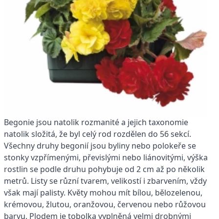
Begonie jsou natolik rozmanité a jejich taxonomie
natolik složitá, že byl celý rod rozdělen do 56 sekcí.
Všechny druhy begonií jsou byliny nebo polokeře se
stonky vzpřímenými, převislými nebo liánovitými, výška
rostlin se podle druhu pohybuje od 2 cm až po několik
metrů. Listy se různí tvarem, velikostí i zbarvením, vždy
však mají palisty. Květy mohou mít bílou, bělozelenou,
krémovou, žlutou, oranžovou, červenou nebo růžovou
barvu. Plodem je tobolka vyplněná velmi drobnými