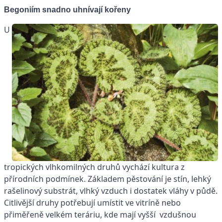
Begoniím snadno uhnívají kořeny
U
tropických vlhkomilných druhů vychází kultura z
přírodních podmínek. Základem pěstování je stín, lehký
rašelinový substrát, vlhký vzduch i dostatek vláhy v půdě.
Citlivější druhy potřebují umístit ve vitríně nebo
přiměřeně velkém teráriu, kde mají vyšší vzdušnou