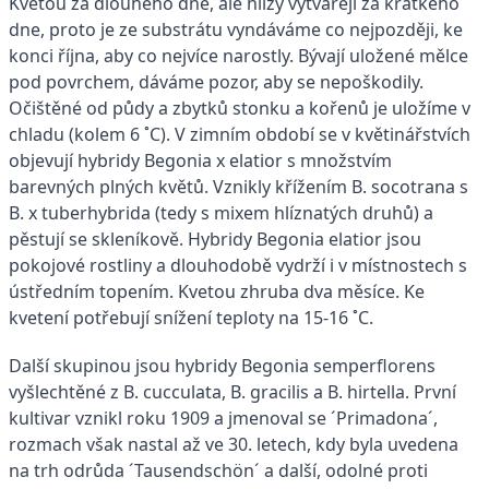
Kvetou za dlouhého dne, ale hlízy vytvářejí za krátkého
dne, proto je ze substrátu vyndáváme co nejpozději, ke
konci října, aby co nejvíce narostly. Bývají uložené mělce
pod povrchem, dáváme pozor, aby se nepoškodily.
Očištěné od půdy a zbytků stonku a kořenů je uložíme v
chladu (kolem 6 ˚C). V zimním období se v květinářstvích
objevují hybridy Begonia x elatior s množstvím
barevných plných květů. Vznikly křížením B. socotrana s
B. x tuberhybrida (tedy s mixem hlíznatých druhů) a
pěstují se skleníkově. Hybridy Begonia elatior jsou
pokojové rostliny a dlouhodobě vydrží i v místnostech s
ústředním topením. Kvetou zhruba dva měsíce. Ke
kvetení potřebují snížení teploty na 15-16 ˚C.
Další skupinou jsou hybridy Begonia semperflorens
vyšlechtěné z B. cucculata, B. gracilis a B. hirtella. První
kultivar vznikl roku 1909 a jmenoval se ´Primadona´,
rozmach však nastal až ve 30. letech, kdy byla uvedena
na trh odrůda ´Tausendschön´ a další, odolné proti