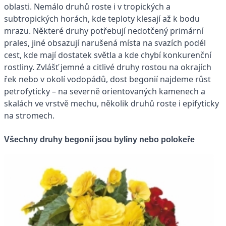
oblasti. Nemálo druhů roste i v tropických a
subtropických horách, kde teploty klesají až k bodu
mrazu. Některé druhy potřebují nedotčený primární
prales, jiné obsazují narušená místa na svazích podél
cest, kde mají dostatek světla a kde chybí konkurenční
rostliny. Zvlášť jemné a citlivé druhy rostou na okrajích
řek nebo v okolí vodopádů, dost begonií najdeme růst
petrofyticky – na severně orientovaných kamenech a
skalách ve vrstvě mechu, několik druhů roste i epifyticky
na stromech.
Všechny druhy begonií jsou byliny nebo polokeře