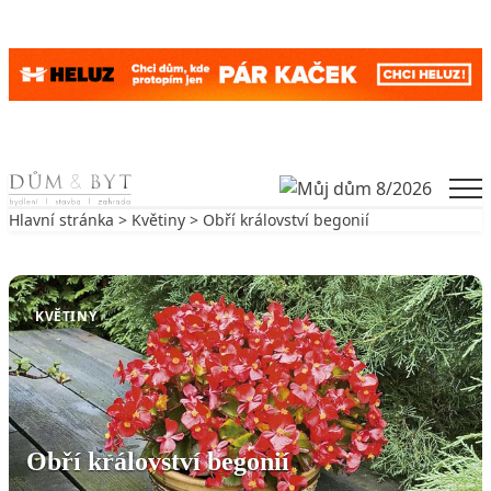
Skip to content
Men
Hlavní stránka
>
Květiny
> Obří království begonií
Zpět na Květiny
KVĚTINY
Obří království begonií