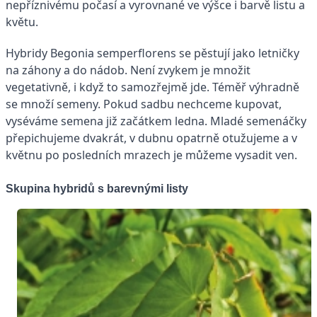
nepříznivému počasí a vyrovnané ve výšce i barvě listu a
květu.
Hybridy Begonia semperflorens se pěstují jako letničky
na záhony a do nádob. Není zvykem je množit
vegetativně, i když to samozřejmě jde. Téměř výhradně
se množí semeny. Pokud sadbu nechceme kupovat,
vyséváme semena již začátkem ledna. Mladé semenáčky
přepichujeme dvakrát, v dubnu opatrně otužujeme a v
květnu po posledních mrazech je můžeme vysadit ven.
Skupina hybridů s barevnými listy