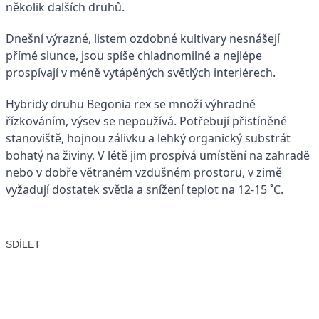
několik dalších druhů.
Dnešní výrazné, listem ozdobné kultivary nesnášejí
přímé slunce, jsou spíše chladnomilné a nejlépe
prospívají v méně vytápěných světlých interiérech.
Hybridy druhu Begonia rex se množí výhradně
řízkováním, výsev se nepoužívá. Potřebují přistíněné
stanoviště, hojnou zálivku a lehký organický substrát
bohatý na živiny. V létě jim prospívá umístění na zahradě
nebo v dobře větraném vzdušném prostoru, v zimě
vyžadují dostatek světla a snížení teplot na 12-15 ˚C.
SDÍLET
Facebook
X
LinkedIn
Email