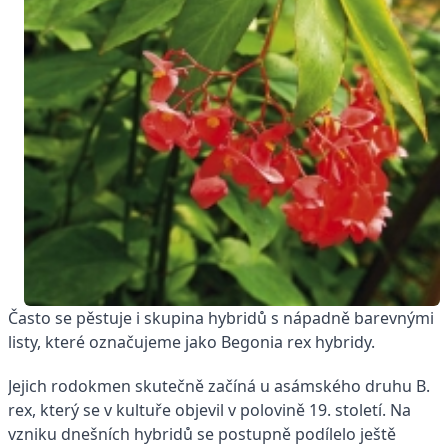
Často se pěstuje i skupina hybridů s nápadně barevnými
listy, které označujeme jako Begonia rex hybridy.
Jejich rodokmen skutečně začíná u asámského druhu B.
rex, který se v kultuře objevil v polovině 19. století. Na
vzniku dnešních hybridů se postupně podílelo ještě