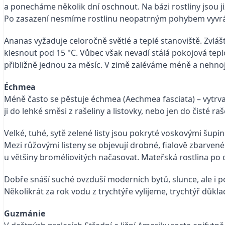
a ponecháme několik dní oschnout. Na bázi rostliny jsou j
Po zasazení nesmíme rostlinu neopatrným pohybem vyvráti
Ananas vyžaduje celoročně světlé a teplé stanoviště. Zvlášt
klesnout pod 15 °C. Vůbec však nevadí stálá pokojová tepl
přibližně jednou za měsíc. V zimě zaléváme méně a nehno
Échmea
Méně často se pěstuje échmea (Aechmea fasciata) – vytrva
ji do lehké směsi z rašeliny a listovky, nebo jen do čisté r
Velké, tuhé, sytě zelené listy jsou pokryté voskovými šupin
Mezi růžovými listeny se objevují drobné, fialově zbarve
u většiny broméliovitých načasovat. Mateřská rostlina po o
Dobře snáší suché ovzduší moderních bytů, slunce, ale i po
Několikrát za rok vodu z trychtýře vylijeme, trychtýř d
Guzmánie