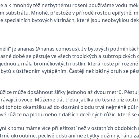
ivce a k mnohdy též nezbytnému rosení používáme vodu měk
lém substrátu. Mnohé, přestože v přírodě rostou epifytně,
 speciálních bytových vitrínách, které jsou neobvyklou deko
lií“ je ananas (Ananas comosus). I v bytových podmínkách p
učasné době se pěstuje ve všech tropických a subtropických o
 jednou z mála broméliovitých rostlin, která roste přirozeně
ů s ústředním vytápěním. Častěji než běžný druh se pěstuj
růžice může dosáhnout šířky jednoho až dvou metrů. Pěstují 
ávající ovoce. Můžeme dát třeba jablka do těsné blízkosti ro
j od tohoto okamžiku až do dozrání plodu trvá nejméně půl 
é růžice na plodu nebo z dalších dceřiných růžic, které se 
í k tomu máme více příležitostí než v ostatních obdobích 
rně ukroutíme, pečlivě odstraníme zbytky dužniny, ránu 