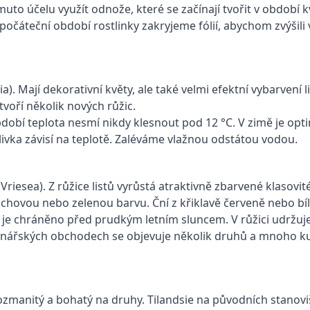
to účelu využít odnože, které se začínají tvořit v období 
očáteční období rostlinky zakryjeme fólií, abychom zvýšili v
). Mají dekorativní květy, ale také velmi efektní vybarvení li
tvoří několik nových růžic.
dobí teplota nesmí nikdy klesnout pod 12 °C. V zimě je opti
ivka závisí na teplotě. Zaléváme vlažnou odstátou vodou.
(Vriesea). Z růžice listů vyrůstá atraktivně zbarvené klasovi
chovou nebo zelenou barvu. Ční z křiklavě červeně nebo bíl
eré je chráněno před prudkým letním sluncem. V růžici udržu
tinářských obchodech se objevuje několik druhů a mnoho kul
ozmanitý a bohatý na druhy. Tilandsie na původních stanovi