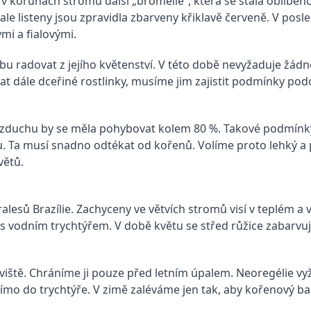
ě v korunách stromů další „bromélie“, která se stala oblíben
le listeny jsou zpravidla zbarveny křiklavě červeně. V posle
mi a fialovými.
u radovat z jejího květenství. V této době nevyžaduje žádno
t dále dceřiné rostlinky, musíme jim zajistit podmínky podo
vzduchu by se měla pohybovat kolem 80 %. Takové podmínky 
. Ta musí snadno odtékat od kořenů. Volíme proto lehký a 
větů.
pralesů Brazílie. Zachyceny ve větvích stromů visí v teplém 
 vodním trychtýřem. V době květu se střed růžice zabarvuje
viště. Chráníme ji pouze před letním úpalem. Neoregélie vy
o do trychtýře. V zimě zaléváme jen tak, aby kořenový bal