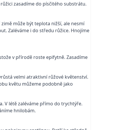
růžici zasadíme do písčitého substrátu.
V zimě může být teplota nižší, ale nesmí
ut. Zaléváme i do středu růžice. Hnojíme
stože v přírodě roste epifytně. Zasadíme
yrůstá velmi atraktivní růžové květenství.
e dobu květu můžeme podobně jako
a. V létě zaléváme přímo do trychtýře.
ráníme hnilobám.