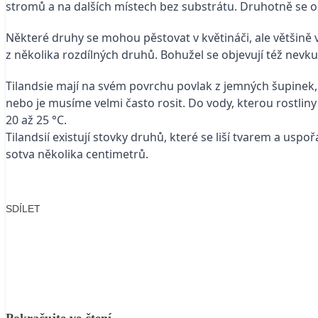
stromů a na dalších místech bez substrátu. Druhotně se obj
Některé druhy se mohou pěstovat v květináči, ale většině 
z několika rozdílných druhů. Bohužel se objevují též nevk
Tilandsie mají na svém povrchu povlak z jemných šupinek, 
nebo je musíme velmi často rosit. Do vody, kterou rostliny
20 až 25 °C.
Tilandsií existují stovky druhů, které se liší tvarem a usp
sotva několika centimetrů.
SDÍLET
Facebook
X
LinkedIn
Email
Pokračujte ve čtení