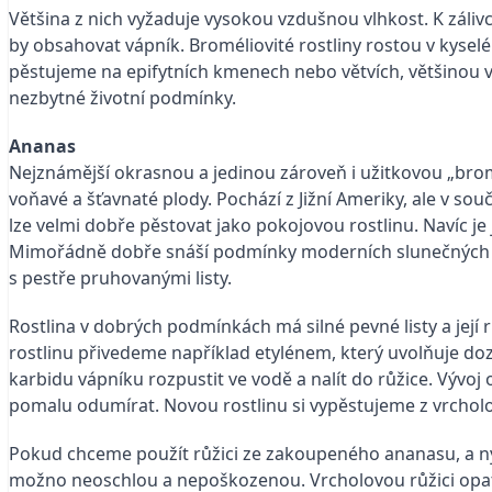
Většina z nich vyžaduje vysokou vzdušnou vlhkost. K zál
by obsahovat vápník. Broméliovité rostliny rostou v kyse
pěstujeme na epifytních kmenech nebo větvích, většinou ve
nezbytné životní podmínky.
Ananas
Nejznámější okrasnou a jedinou zároveň i užitkovou „bromé
voňavé a šťavnaté plody. Pochází z Jižní Ameriky, ale v so
lze velmi dobře pěstovat jako pokojovou rostlinu. Navíc je
Mimořádně dobře snáší podmínky moderních slunečných byt
s pestře pruhovanými listy.
Rostlina v dobrých podmínkách má silné pevné listy a její 
rostlinu přivedeme například etylénem, který uvolňuje dozr
karbidu vápníku rozpustit ve vodě a nalít do růžice. Vývo
pomalu odumírat. Novou rostlinu si vypěstujeme z vrcholov
Pokud chceme použít růžici ze zakoupeného ananasu, a nyn
možno neoschlou a nepoškozenou. Vrcholovou růžici opat