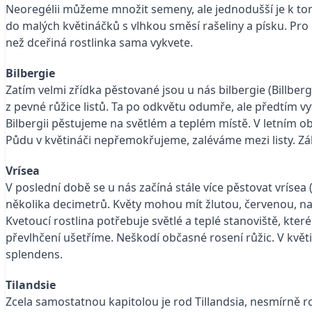
Neoregélii můžeme množit semeny, ale jednodušší je k tomu
do malých květináčků s vlhkou směsí rašeliny a písku. Pro p
než dceřiná rostlinka sama vykvete.
Bilbergie
Zatím velmi zřídka pěstované jsou u nás bilbergie (Billbergia
z pevné růžice listů. Ta po odkvětu odumře, ale předtím vy
Bilbergii pěstujeme na světlém a teplém místě. V letním ob
Půdu v květináči nepřemokřujeme, zaléváme mezi listy. Zál
Vrísea
V poslední době se u nás začíná stále více pěstovat vrísea 
několika decimetrů. Květy mohou mít žlutou, červenou, na
Kvetoucí rostlina potřebuje světlé a teplé stanoviště, kt
převlhčení ušetříme. Neškodí občasné rosení růžic. V kvě
splendens.
Tilandsie
Zcela samostatnou kapitolou je rod Tillandsia, nesmírně r