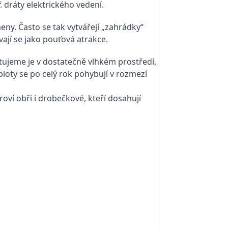
. dráty elektrického vedení.
ny. Často se tak vytvářejí „zahrádky“
ají se jako pouťová atrakce.
tujeme je v dostatečně vlhkém prostředí,
ploty se po celý rok pohybují v rozmezí
roví obři i drobečkové, kteří dosahují