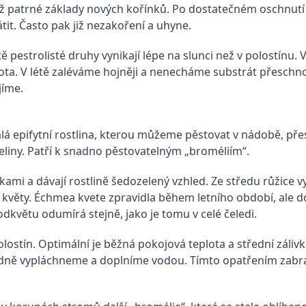
iž patrné základy nových kořínků. Po dostatečném oschnutí 
t. Často pak již nezakoření a uhyne.
ě pestrolisté druhy vynikají lépe na slunci než v polostínu. 
ota. V létě zaléváme hojněji a nenecháme substrát přeschno
jíme.
lá epifytní rostlina, kterou můžeme pěstovat v nádobě, pře
ašeliny. Patří k snadno pěstovatelným „broméliím“.
kami a dávají rostlině šedozelený vzhled. Ze středu růžice v
né květy. Échmea kvete zpravidla během letního období, al
dkvětu odumírá stejně, jako je tomu v celé čeledi.
lostín. Optimální je běžná pokojová teplota a střední zálivk
ůkladně vypláchneme a doplníme vodou. Tímto opatřením zab