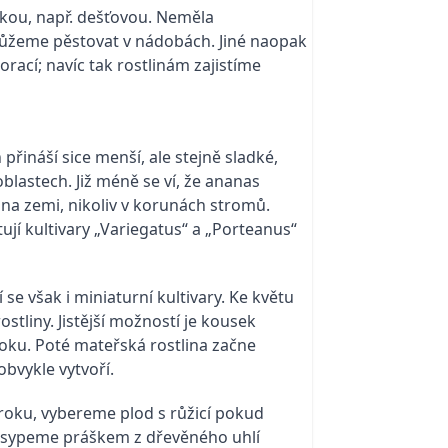
kou, např. dešťovou. Neměla
 můžeme pěstovat v nádobách. Jiné naopak
rací; navíc tak rostlinám zajistíme
řináší sice menší, ale stejně sladké,
blastech. Již méně se ví, že ananas
 na zemi, nikoliv v korunách stromů.
í kultivary „Variegatus“ a „Porteanus“
se však i miniaturní kultivary. Ke květu
stliny. Jistější možností je kousek
roku. Poté mateřská rostlina začne
obvykle vytvoří.
roku, vybereme plod s růžicí pokud
zasypeme práškem z dřevěného uhlí