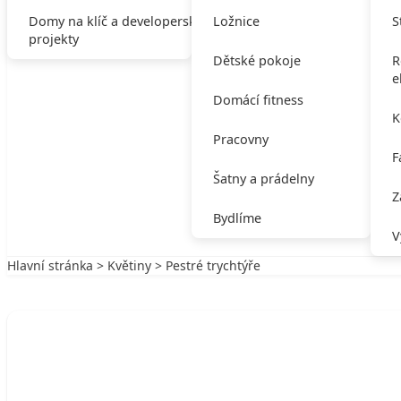
Domy na klíč a developerské
Ložnice
S
projekty
Dětské pokoje
R
e
Domácí fitness
K
Pracovny
F
Šatny a prádelny
Z
Bydlíme
V
Hlavní stránka
>
Květiny
> Pestré trychtýře
Zpět na Květiny
KVĚTINY
Pestré trychtýře