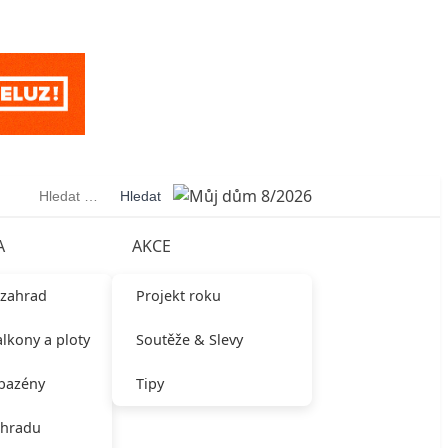
Vyhledávání
A
AKCE
 zahrad
Projekt roku
alkony a ploty
Soutěže & Slevy
 bazény
Tipy
ahradu