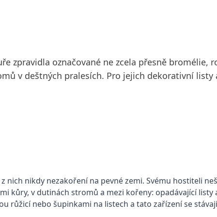
atuře zpravidla označované ne zcela přesně bromélie,
mů v deštných pralesích. Pro jejich dekorativní listy
 nich nikdy nezakoření na pevné zemi. Svému hostiteli neško
mi kůry, v dutinách stromů a mezi kořeny: opadávající listy a
u růžicí nebo šupinkami na listech a tato zařízení se stávaj