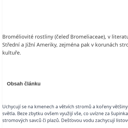
2. 2. 2002
10 min. čtení
Broméliovité rostliny (čeleď Bromeliaceae), v liter
Střední a Jižní Ameriky, zejména pak v korunách stro
kultuře.
Obsah článku
Uchycují se na kmenech a větvích stromů a kořeny většiny z
světla. Beze zbytku ovšem využijí vše, co uvízne za šupinka
stromových savců či plazů. Dešťovou vodu zachycují listovo