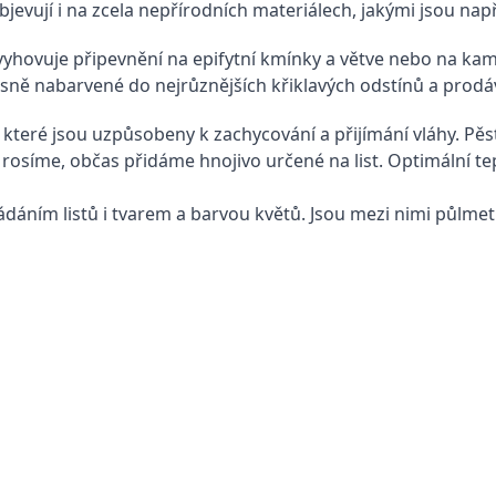
evují i na zcela nepřírodních materiálech, jakými jsou např
vyhovuje připevnění na epifytní kmínky a větve nebo na kame
usně nabarvené do nejrůznějších křiklavých odstínů a prodáv
které jsou uzpůsobeny k zachycování a přijímání vláhy. Pěs
 rosíme, občas přidáme hnojivo určené na list. Optimální te
ořádáním listů i tvarem a barvou květů. Jsou mezi nimi půlmet