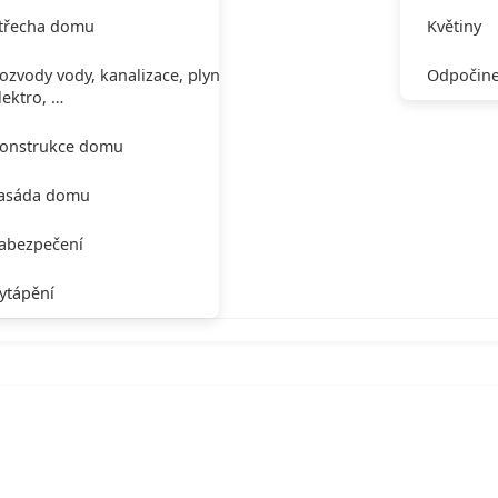
třecha domu
Květiny
ozvody vody, kanalizace, plynu,
Odpočine
lektro, …
onstrukce domu
asáda domu
abezpečení
ytápění