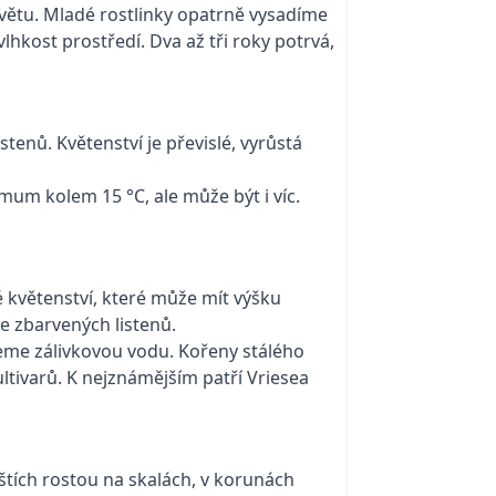
květu. Mladé rostlinky opatrně vysadíme
lhkost prostředí. Dva až tři roky potrvá,
stenů. Květenství je převislé, vyrůstá
mum kolem 15 °C, ale může být i víc.
té květenství, které může mít výšku
e zbarvených listenů.
jeme zálivkovou vodu. Kořeny stálého
tivarů. K nejznámějším patří Vriesea
štích rostou na skalách, v korunách