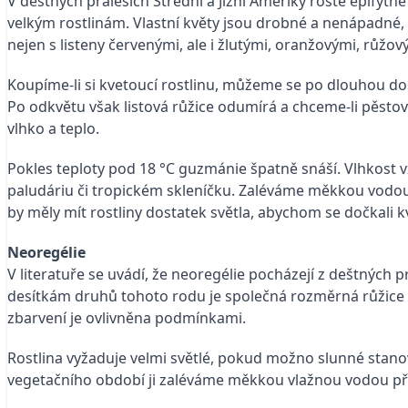
V deštných pralesích Střední a Jižní Ameriky roste epifytn
velkým rostlinám. Vlastní květy jsou drobné a nenápadné, a
nejen s listeny červenými, ale i žlutými, oranžovými, růžový
Koupíme-li si kvetoucí rostlinu, můžeme se po dlouhou dob
Po odkvětu však listová růžice odumírá a chceme-li pěstova
vlhko a teplo.
Pokles teploty pod 18 °C guzmánie špatně snáší. Vlhkost 
paludáriu či tropickém skleníčku. Zaléváme měkkou vodou
by měly mít rostliny dostatek světla, abychom se dočkali k
Neoregélie
V literatuře se uvádí, že neoregélie pocházejí z deštných 
desítkám druhů tohoto rodu je společná rozměrná růžice s
zbarvení je ovlivněna podmínkami.
Rostlina vyžaduje velmi světlé, pokud možno slunné stano
vegetačního období ji zaléváme měkkou vlažnou vodou přím