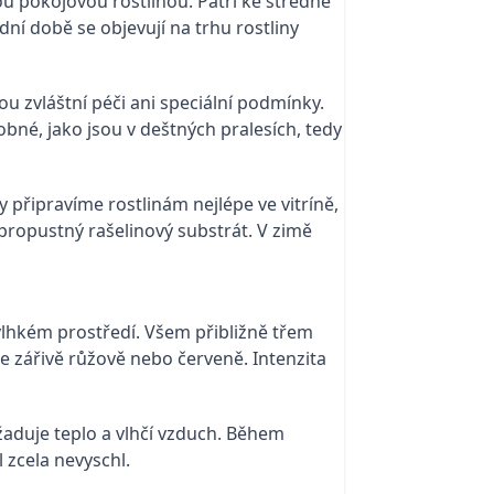
ou pokojovou rostlinou. Patří ke středně
dní době se objevují na trhu rostliny
u zvláštní péči ani speciální podmínky.
bné, jako jsou v deštných pralesích, tedy
připravíme rostlinám nejlépe ve vitríně,
propustný rašelinový substrát. V zimě
a vlhkém prostředí. Všem přibližně třem
 zářivě růžově nebo červeně. Intenzita
žaduje teplo a vlhčí vzduch. Během
 zcela nevyschl.