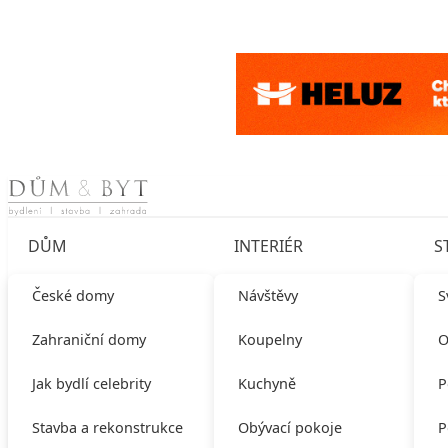
Skip to content
DŮM
INTERIÉR
S
České domy
Návštěvy
S
Zahraniční domy
Koupelny
O
Jak bydlí celebrity
Kuchyně
P
Stavba a rekonstrukce
Obývací pokoje
P