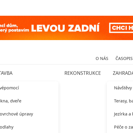
O NÁS
ČASOPIS
TAVBA
REKONSTRUKCE
ZAHRAD
vépomocí
Návštěvy
kna, dveře
Terasy, b
ovrchové úpravy
Jezírka a
odlahy
Péče o z