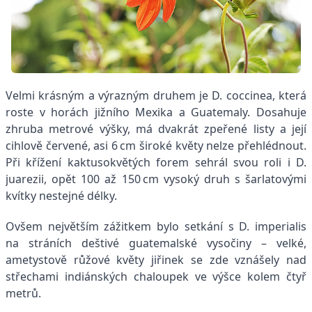
Velmi krásným a výrazným druhem je D. coccinea, která
roste v horách jižního Mexika a Guatemaly. Dosahuje
zhruba metrové výšky, má dvakrát zpeřené listy a její
cihlově červené, asi 6 cm široké květy nelze přehlédnout.
Při křížení kaktusokvětých forem sehrál svou roli i D.
juarezii, opět 100 až 150 cm vysoký druh s šarlatovými
kvítky nestejné délky.
Ovšem největším zážitkem bylo setkání s D. imperialis
na stráních deštivé guatemalské vysočiny – velké,
ametystově růžové květy jiřinek se zde vznášely nad
střechami indiánských chaloupek ve výšce kolem čtyř
metrů.