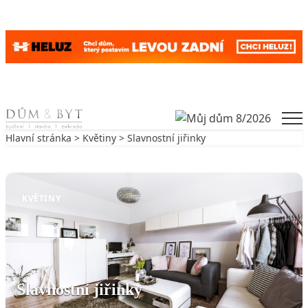
Skip to content
Men
Hlavní stránka
>
Květiny
> Slavnostní jiřinky
Zpět na Květiny
KVĚTINY
Slavnostní jiřinky