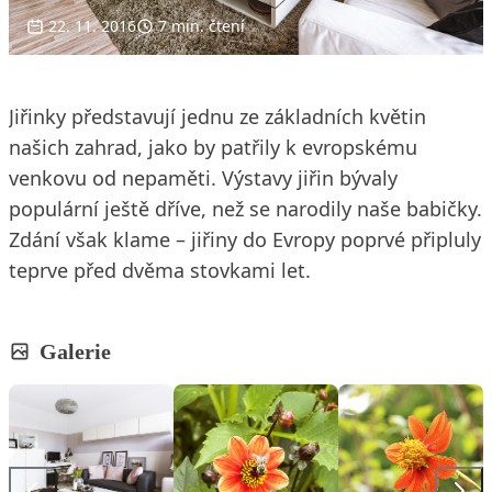
22. 11. 2016
7 min. čtení
Jiřinky představují jednu ze základních květin
našich zahrad, jako by patřily k evropskému
venkovu od nepaměti. Výstavy jiřin bývaly
populární ještě dříve, než se narodily naše babičky.
Zdání však klame – jiřiny do Evropy poprvé připluly
teprve před dvěma stovkami let.
Galerie