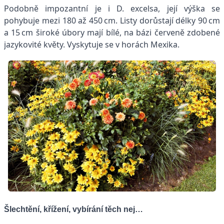
Podobně impozantní je i D. excelsa, její výška se
pohybuje mezi 180 až 450 cm. Listy dorůstají délky 90 cm
a 15 cm široké úbory mají bílé, na bázi červeně zdobené
jazykovité květy. Vyskytuje se v horách Mexika.
Šlechtění, křížení, vybírání těch nej…