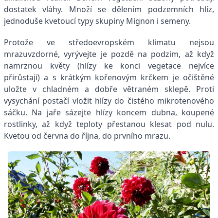
dostatek vláhy. Množí se dělením podzemních hlíz,
jednoduše kvetoucí typy skupiny Mignon i semeny.
Protože ve středoevropském klimatu nejsou
mrazuvzdorné, vyrývejte je pozdě na podzim, až když
namrznou květy (hlízy ke konci vegetace nejvíce
přirůstají) a s krátkým kořenovým krčkem je očištěné
uložte v chladném a dobře větraném sklepě. Proti
vysychání postačí vložit hlízy do čistého mikrotenového
sáčku. Na jaře sázejte hlízy koncem dubna, koupené
rostlinky, až když teploty přestanou klesat pod nulu.
Kvetou od června do října, do prvního mrazu.