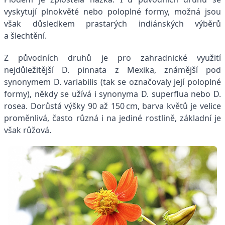
vyskytují plnokvěté nebo poloplné formy, možná jsou
však důsledkem prastarých indiánských výběrů
a šlechtění.
Z původních druhů je pro zahradnické využití
nejdůležitější D. pinnata z Mexika, známější pod
synonymem D. variabilis (tak se označovaly její poloplné
formy), někdy se užívá i synonyma D. superflua nebo D.
rosea. Dorůstá výšky 90 až 150 cm, barva květů je velice
proměnlivá, často různá i na jediné rostlině, základní je
však růžová.