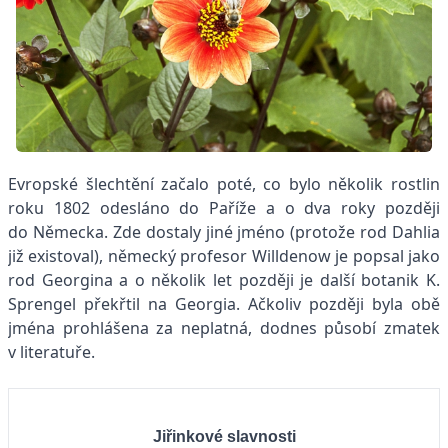
Evropské šlechtění začalo poté, co bylo několik rostlin
roku 1802 odesláno do Paříže a o dva roky později
do Německa. Zde dostaly jiné jméno (protože rod Dahlia
již existoval), německý profesor Willdenow je popsal jako
rod Georgina a o několik let později je další botanik K.
Sprengel překřtil na Georgia. Ačkoliv později byla obě
jména prohlášena za neplatná, dodnes působí zmatek
v literatuře.
Jiřinkové slavnosti