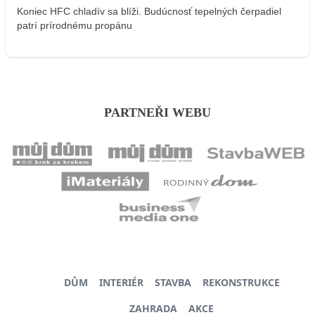
Koniec HFC chladív sa blíži. Budúcnosť tepelných čerpadiel
patrí prírodnému propánu
PARTNEŘI WEBU
DŮM
INTERIÉR
STAVBA
REKONSTRUKCE
ZAHRADA
AKCE