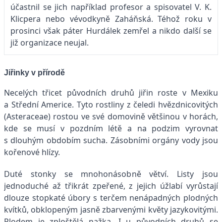
účastnil se jich například profesor a spisovatel V. K.
Klicpera nebo vévodkyně Zaháňská. Téhož roku v
prosinci však páter Hurdálek zemřel a nikdo další se
již organizace neujal.
Jiřinky v přírodě
Necelých třicet původních druhů jiřin roste v Mexiku
a Střední Americe. Tyto rostliny z čeledi hvězdnicovitých
(Asteraceae) rostou ve své domovině většinou v horách,
kde se musí v pozdním létě a na podzim vyrovnat
s dlouhým obdobím sucha. Zásobními orgány vody jsou
kořenové hlízy.
Duté stonky se mnohonásobně větví. Listy jsou
jednoduché až třikrát zpeřené, z jejich úžlabí vyrůstají
dlouze stopkaté úbory s terčem nenápadných plodných
kvítků, obklopeným jasně zbarvenými květy jazykovitými.
Plodem je zploštělá nažka. I u původních druhů se