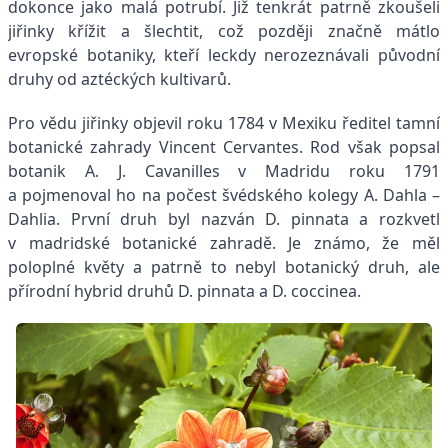
dokonce jako malá potrubí. Již tenkrát patrně zkoušeli
jiřinky křížit a šlechtit, což později značně mátlo
evropské botaniky, kteří leckdy nerozeznávali původní
druhy od aztéckých kultivarů.
Pro vědu jiřinky objevil roku 1784 v Mexiku ředitel tamní
botanické zahrady Vincent Cervantes. Rod však popsal
botanik A. J. Cavanilles v Madridu roku 1791
a pojmenoval ho na počest švédského kolegy A. Dahla –
Dahlia. První druh byl nazván D. pinnata a rozkvetl
v madridské botanické zahradě. Je známo, že měl
poloplné květy a patrně to nebyl botanický druh, ale
přírodní hybrid druhů D. pinnata a D. coccinea.