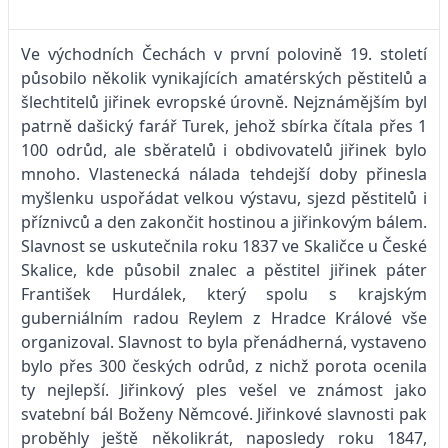
Ve východních Čechách v první polovině 19. století
působilo několik vynikajících amatérských pěstitelů a
šlechtitelů jiřinek evropské úrovně. Nejznámějším byl
patrně dašický farář Turek, jehož sbírka čítala přes 1
100 odrůd, ale sběratelů i obdivovatelů jiřinek bylo
mnoho. Vlastenecká nálada tehdejší doby přinesla
myšlenku uspořádat velkou výstavu, sjezd pěstitelů i
příznivců a den zakončit hostinou a jiřinkovým bálem.
Slavnost se uskutečnila roku 1837 ve Skaličce u České
Skalice, kde působil znalec a pěstitel jiřinek páter
František Hurdálek, který spolu s krajským
guberniálním radou Reylem z Hradce Králové vše
organizoval. Slavnost to byla přenádherná, vystaveno
bylo přes 300 českých odrůd, z nichž porota ocenila
ty nejlepší. Jiřinkový ples vešel ve známost jako
svatební bál Boženy Němcové. Jiřinkové slavnosti pak
proběhly ještě několikrát, naposledy roku 1847,