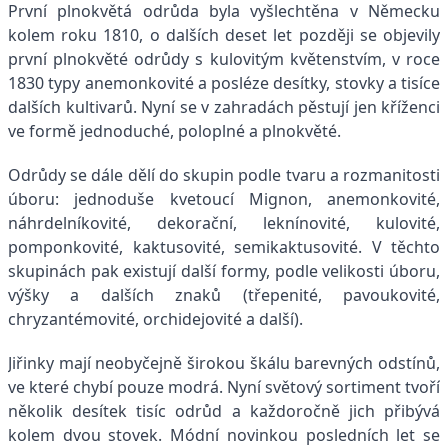
První plnokvětá odrůda byla vyšlechtěna v Německu
kolem roku 1810, o dalších deset let později se objevily
první plnokvěté odrůdy s kulovitým květenstvím, v roce
1830 typy anemonkovité a posléze desítky, stovky a tisíce
dalších kultivarů. Nyní se v zahradách pěstují jen kříženci
ve formě jednoduché, poloplné a plnokvěté.
Odrůdy se dále dělí do skupin podle tvaru a rozmanitosti
úboru: jednoduše kvetoucí Mignon, anemonkovité,
náhrdelníkovité, dekorační, leknínovité, kulovité,
pomponkovité, kaktusovité, semikaktusovité. V těchto
skupinách pak existují další formy, podle velikosti úboru,
výšky a dalších znaků (třepenité, pavoukovité,
chryzantémovité, orchidejovité a další).
Jiřinky mají neobyčejně širokou škálu barevných odstínů,
ve které chybí pouze modrá. Nyní světový sortiment tvoří
několik desítek tisíc odrůd a každoročně jich přibývá
kolem dvou stovek. Módní novinkou posledních let se