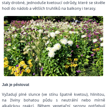
staly drobné, jednoduše kvetoucí odrůdy, které se skvěle
hodí do nádob a větších truhlíků na balkony i terasy.
Jak je pěstovat
Vyžadují plné slunce (ve stínu špatně kvetou), hlinitou,
na živiny bohatou půdu s neutrální nebo mírně
alkalickou reakcí. Během vegetační sezony potřebují