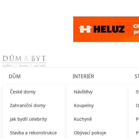
Skip to content
DŮM
INTERIÉR
S
České domy
Návštěvy
S
Zahraniční domy
Koupelny
O
Jak bydlí celebrity
Kuchyně
P
Stavba a rekonstrukce
Obývací pokoje
P