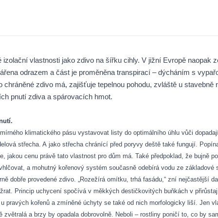
zolační vlastnosti jako zdivo na šířku cihly. V jižní Evropě naopak 
yzářena odrazem a část je proměněna transpirací – dýcháním s vypař
kto chráněné zdivo má, zajišťuje tepelnou pohodu, zvláště u staveb
ch pnutí zdiva a spárovacích hmot.
nutí.
 mírného klimatického pásu vystavovat listy do optimálního úhlu vůči dopadaj
delová střecha. A jako střecha chránící před poryvy deště také fungují. Popí
le, jakou cenu právě tato vlastnost pro dům má. Také předpoklad, že bujně po
vhlčovat, a mohutný kořenový systém současně odebírá vodu ze základové s
ěrně dobře provedené zdivo. „Rozežírá omítku, trhá fasádu,“ zní nejčastější
žrat. Princip uchycení spočívá v měkkých destičkovitých buňkách v přirůstají
 pravých kořenů a zmíněné úchyty se také od nich morfologicky liší. Jen vl
ětralá a brzy by opadala dobrovolně. Neboli – rostliny poničí to, co by sam