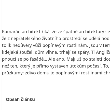
28. 9. 2002
6 min. čtení
Kamarád architekt říká, že ze špatné architektury s
že z nepřátelského životního prostředí se udělá hodno
tolik nedůvěry vůči popínavým rostlinám. Jsou v tem
kdejaká žoužel, dům vlhne, trhají se spáry. Ti Angl
pnoucí se po fasádě… Ale ano. Mají už po staletí do
než ten, který je přímo vystaven útokům počasí. To,
průzkumy: zdivo domu je popínavými rostlinami chr
Obsah článku