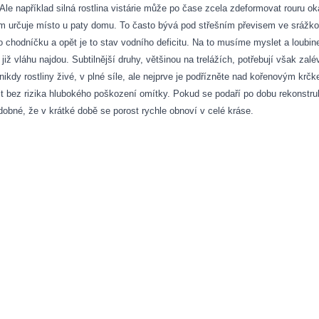
Ale například silná rostlina vistárie může po čase zcela zdeformovat rouru o
jim určuje místo u paty domu. To často bývá pod střešním převisem ve srážko
odníčku a opět je to stav vodního deficitu. Na to musíme myslet a loubinec, 
i již vláhu najdou. Subtilnější druhy, většinou na trelážích, potřebují však za
nikdy rostliny živé, v plné síle, ale nejprve je podřízněte nad kořenovým kr
nit bez rizika hlubokého poškození omítky. Pokud se podaří po dobu rekonstr
né, že v krátké době se porost rychle obnoví v celé kráse.