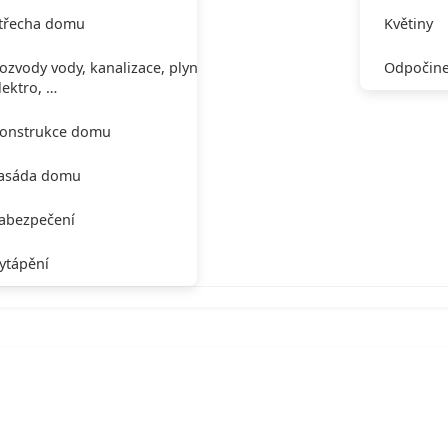
třecha domu
Květiny
ozvody vody, kanalizace, plynu,
Odpočine
lektro, …
onstrukce domu
asáda domu
abezpečení
ytápění