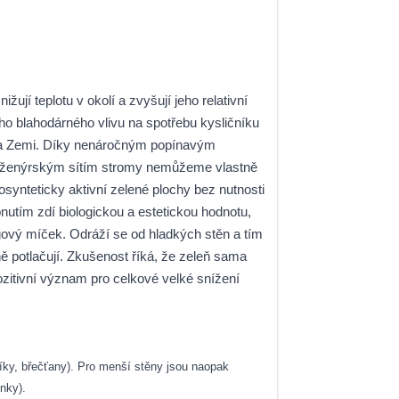
ují teplotu v okolí a zvyšují jeho relativní
ího blahodárného vlivu na spotřebu kysličníku
a na Zemi. Díky nenáročným popínavým
m inženýrským sítím stromy nemůžeme vlastně
nteticky aktivní zelené plochy bez nutnosti
pnutím zdí biologickou a estetickou hodnotu,
gový míček. Odráží se od hladkých stěn a tím
ě potlačují. Zkušenost říká, že zeleň sama
zitivní význam pro celkové velké snížení
vníky, břečťany). Pro menší stěny jsou naopak
nky).