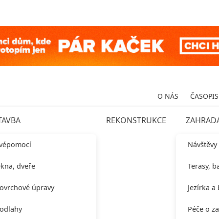
O NÁS
ČASOPIS
TAVBA
REKONSTRUKCE
ZAHRAD
vépomocí
Návštěvy
kna, dveře
Terasy, b
ovrchové úpravy
Jezírka a
odlahy
Péče o z