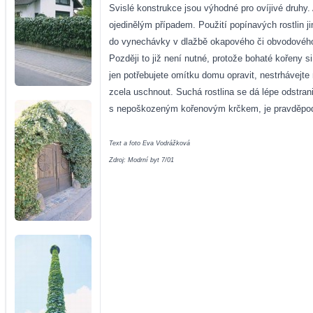
Svislé konstrukce jsou výhodné pro ovíjivé druhy. 
ojedinělým případem. Použití popínavých rostlin 
do vynechávky v dlažbě okapového či obvodového ch
Později to již není nutné, protože bohaté kořeny s
jen potřebujete omítku domu opravit, nestrhávejte 
zcela uschnout. Suchá rostlina se dá lépe odstra
s nepoškozeným kořenovým krčkem, je pravděpodob
Text a foto Eva Vodrážková
Zdroj: Modrní byt 7/01