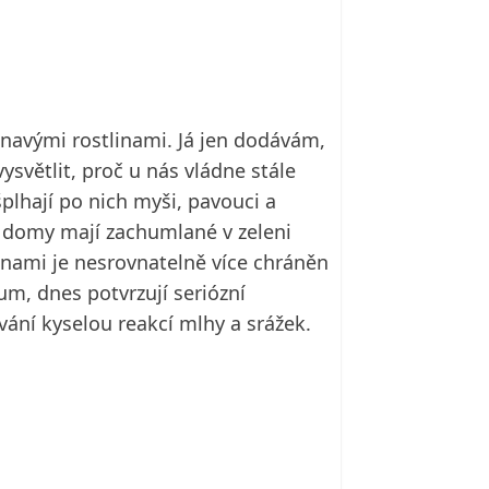
ínavými rostlinami. Já jen dodávám,
ysvětlit, proč u nás vládne stále
plhají po nich myši, pavouci a
vé domy mají zachumlané v zeleni
inami je nesrovnatelně více chráněn
um, dnes potvrzují seriózní
ání kyselou reakcí mlhy a srážek.