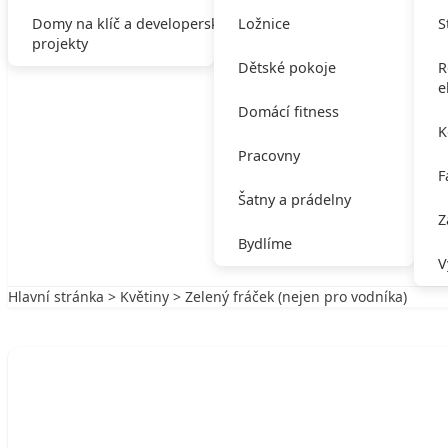
Domy na klíč a developerské
Ložnice
S
projekty
Dětské pokoje
R
e
Domácí fitness
K
Pracovny
F
Šatny a prádelny
Z
Bydlíme
V
Hlavní stránka
>
Květiny
> Zelený fráček (nejen pro vodníka)
Zpět na Květiny
KVĚTINY
Zelený fráček (nejen pro vodníka)