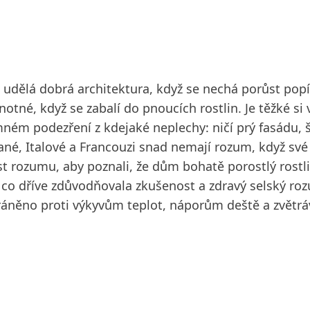
e udělá dobrá architektura, když se nechá porůst pop
tné, když se zabalí do pnoucích rostlin. Je těžké si v
ném podezření z kdejaké neplechy: ničí prý fasádu, š
ičané, Italové a Francouzi snad nemají rozum, když s
st rozumu, aby poznali, že dům bohatě porostlý rostl
 co dříve zdůvodňovala zkušenost a zdravý selský roz
áněno proti výkyvům teplot, náporům deště a zvětráv