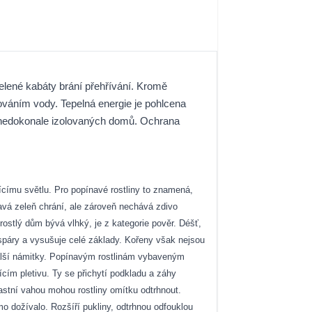
zelené kabáty brání přehřívání. Kromě
ováním vody. Tepelná energie je pohlcena
ně nedokonale izolovaných domů. Ochrana
ícímu světlu. Pro popínavé rostliny to znamená,
navá zeleň chrání, ale zároveň nechává zdivo
rostlý dům bývá vlhký, je z kategorie pověr. Déšť,
páry a vysušuje celé základy. Kořeny však nejsou
 další námitky. Popínavým rostlinám vybaveným
cím pletivu. Ty se přichytí podkladu a záhy
astní vahou mohou rostliny omítku odtrhnout.
o dožívalo. Rozšíří pukliny, odtrhnou odfouklou