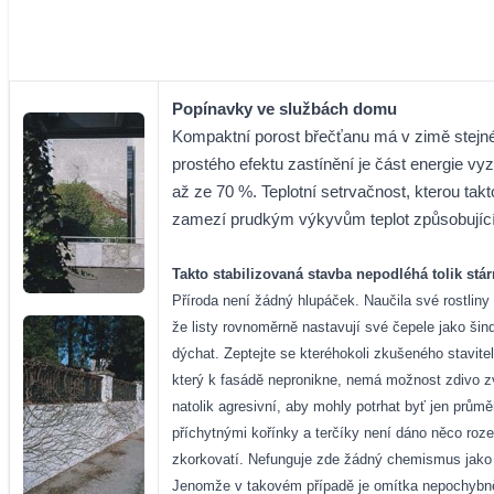
Popínavky ve službách domu
Kompaktní porost břečťanu má v zimě stejné i
prostého efektu zastínění je část energie v
až ze 70 %. Teplotní setrvačnost, kterou ta
zamezí prudkým výkyvům teplot způsobující
Takto stabilizovaná stavba nepodléhá tolik stár
Příroda není žádný hlupáček. Naučila své rostliny
že listy rovnoměrně nastavují své čepele jako šin
dýchat. Zeptejte se kteréhokoli zkušeného stavite
který k fasádě nepronikne, nemá možnost zdivo z
natolik agresivní, aby mohly potrhat byť jen prům
příchytnými kořínky a terčíky není dáno něco roze
zkorkovatí. Nefunguje zde žádný chemismus jako u
Jenomže v takovém případě je omítka nepochybně zv