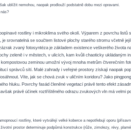
šak ublížit nemohou, naopak prodlouží podstatně dobu mezi opravami.
o nás?
pínavé rostliny i mikroklima svého okolí. Výparem z povrchu listů sniž
í, je srovnatelná se součtem listové plochy starého stromu včetně jej
to zázrak zvaný fotosyntéza je základem existence veškerého život
plochy zeleně i v městech, v ulicích, kam kvůli chaoticky ukládaný
á kompostovou zeminou umožní vývoj mnoha metrům čtverečním fotosy
itucí správců sítí. Malé zahrady i veřejné prostory získají naopak po
osáhnout. Víte, jak se chová zvuk v uličním koridoru? Jako pingpon
ného hluku. Povrchy fasád členěné vegetací právě tento efekt zásadn
 avšak právě účinek roztříštěného odrazu zvukových vln má velmi po
amopnoucí rostliny, které vytvářejí velké koberce a nepotřebují oporu (přísa
 životní prostor determinuje podpůrná konstrukce (růže, zimolezy, révy, plamé