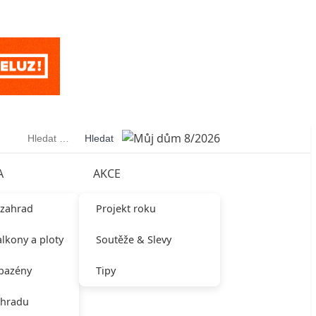
Vyhledávání
A
AKCE
 zahrad
Projekt roku
alkony a ploty
Soutěže & Slevy
 bazény
Tipy
ahradu