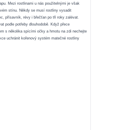
kapu. Mezi rostlinami u nás použitelnými je však
vém stínu. Někdy se musí rostliny vysadit
přísavník, révy i břečťan po tři roky zalévat.
lévat podle potřeby dlouhodobě. Když přece
čkem s několika spícími očky a hmotu na zdi nechejte
ukce uchránit kořenový systém matečné rostliny