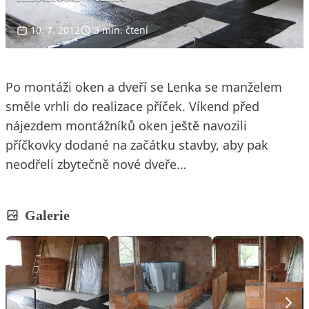
10. 7. 2012
3 min. čtení
Po montáži oken a dveří se Lenka se manželem
směle vrhli do realizace příček. Víkend před
nájezdem montážníků oken ještě navozili
příčkovky dodané na začátku stavby, aby pak
neodřeli zbytečně nové dveře…
Galerie