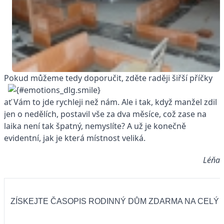
Pokud můžeme tedy doporučit, zděte raději šiřší příčky
ať Vám to jde rychleji než nám. Ale i tak, když manžel zdil
jen o nedělích, postavil vše za dva měsíce, což zase na
laika není tak špatný, nemyslíte? A už je konečně
evidentní, jak je která místnost veliká.
Léňa
ZÍSKEJTE ČASOPIS RODINNÝ DŮM ZDARMA NA CELÝ 