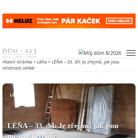
Skip to content
Men
Hlavní stránka
>
Léňa
> LÉŇA – 33. díl: Je zřejmé, jak jsou
místnosti veliké
Zpět na Léňa
LÉŇA
LÉŇA – 33. díl: Je zřejmé, jak jsou
místnosti veliké