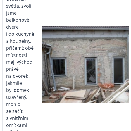
světla, zvolili
jsme
balkonové
dveře
i do kuchyně
a koupelny,
přičemž obě
místnosti
mají východ
právě
na dvorek.
Jakmile
byl domek
uzavřený,
mohlo
se začít
s vnitřními
omítkami