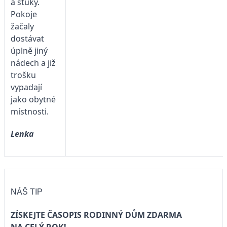
a štuky.
Pokoje
žačaly
dostávat
úplně jiný
nádech a již
trošku
vypadají
jako obytné
místnosti.
Lenka
NÁŠ TIP
ZÍSKEJTE ČASOPIS RODINNÝ DŮM ZDARMA