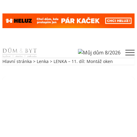
Skip to content
Men
Hlavní stránka
>
Lenka
> LENKA – 11. díl: Montáž oken
Zpět na Lenka
LENKA
LENKA – 11. díl: Montáž oken
28. 11. 2008
2 min. čtení