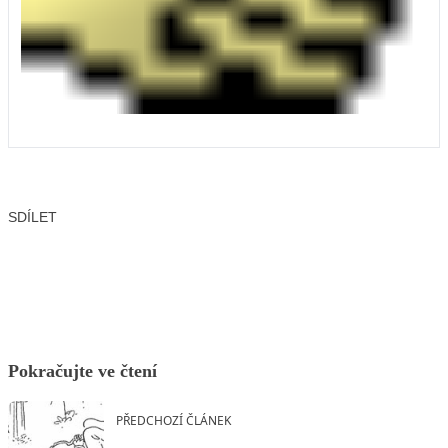
SDÍLET
Facebook
X
LinkedIn
Email
Pokračujte ve čtení
PŘEDCHOZÍ ČLÁNEK