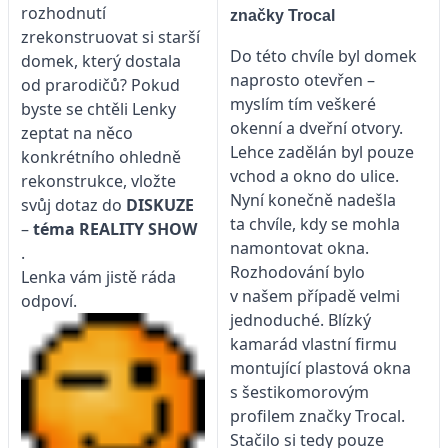
rozhodnutí
značky Trocal
zrekonstruovat si starší
Do této chvíle byl domek
domek, který dostala
naprosto otevřen –
od prarodičů? Pokud
myslím tím veškeré
byste se chtěli Lenky
okenní a dveřní otvory.
zeptat na něco
Lehce zadělán byl pouze
konkrétního ohledně
vchod a okno do ulice.
rekonstrukce, vložte
Nyní konečně nadešla
svůj dotaz do
DISKUZE
ta chvíle, kdy se mohla
–
téma
REALITY SHOW
namontovat okna.
.
Rozhodování bylo
Lenka vám jistě ráda
v našem případě velmi
odpoví.
jednoduché. Blízký
kamarád vlastní firmu
montující plastová okna
s šestikomorovým
profilem značky Trocal.
Stačilo si tedy pouze