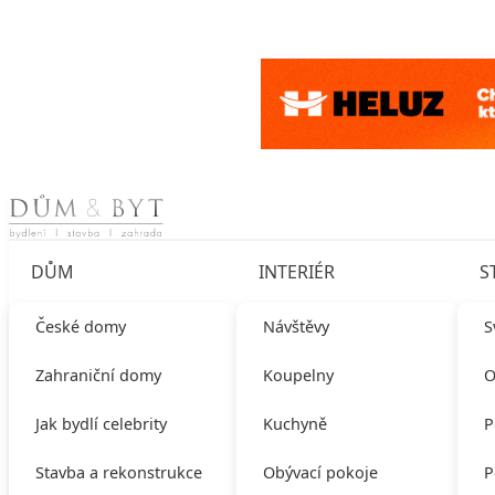
Skip to content
DŮM
INTERIÉR
S
České domy
Návštěvy
S
Zahraniční domy
Koupelny
O
Jak bydlí celebrity
Kuchyně
P
Stavba a rekonstrukce
Obývací pokoje
P