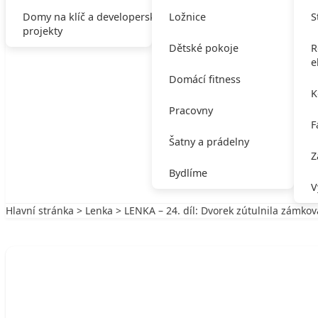
Domy na klíč a developerské
Ložnice
S
projekty
Dětské pokoje
R
e
Domácí fitness
K
Pracovny
F
Šatny a prádelny
Z
Bydlíme
V
Hlavní stránka
>
Lenka
> LENKA – 24. díl: Dvorek zútulnila zámkov
Zpět na Lenka
LENKA
LENKA – 24. díl: Dvorek zútulnila zám