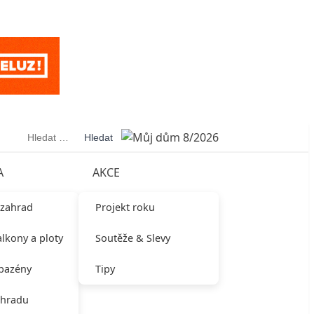
Vyhledávání
A
AKCE
 zahrad
Projekt roku
alkony a ploty
Soutěže & Slevy
 bazény
Tipy
ahradu