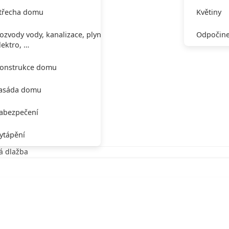
třecha domu
Květiny
ozvody vody, kanalizace, plynu,
Odpočine
lektro, …
onstrukce domu
asáda domu
abezpečení
ytápění
á dlažba
ková dlažba