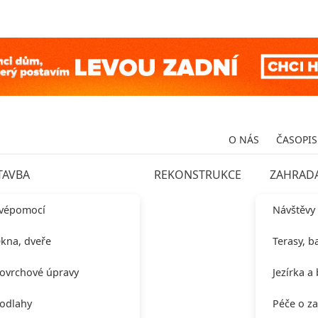
O NÁS
ČASOPIS
TAVBA
REKONSTRUKCE
ZAHRAD
vépomocí
Návštěvy
kna, dveře
Terasy, b
ovrchové úpravy
Jezírka a
odlahy
Péče o z