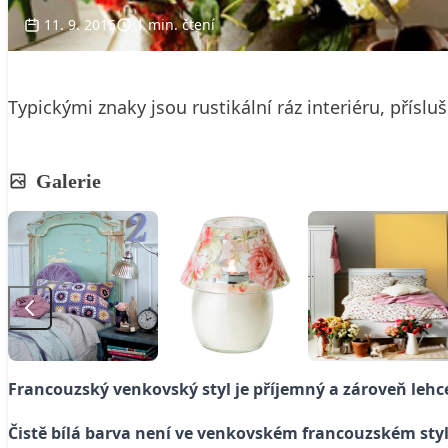
11. 9. 2015
1 min. čtení
Typickými znaky jsou rustikální ráz interiéru, přísl
Galerie
Francouzský venkovský styl je příjemný a zároveň lehc
Čistě bílá barva není ve venkovském francouzském styl