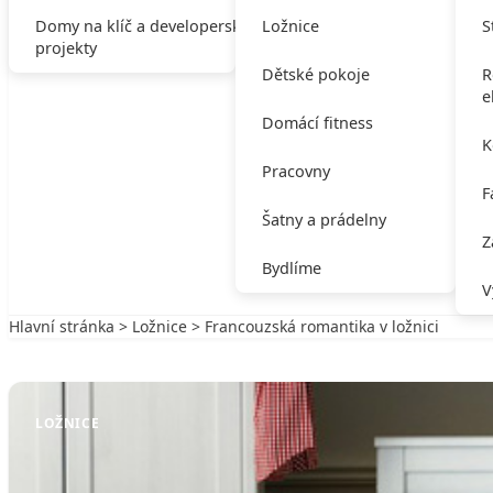
Domy na klíč a developerské
Ložnice
S
projekty
Dětské pokoje
R
e
Domácí fitness
K
Pracovny
F
Šatny a prádelny
Z
Bydlíme
V
Hlavní stránka
>
Ložnice
> Francouzská romantika v ložnici
Zpět na Ložnice
LOŽNICE