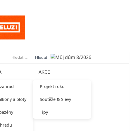
Vyhledávání
A
AKCE
 zahrad
Projekt roku
alkony a ploty
Soutěže & Slevy
 bazény
Tipy
ahradu