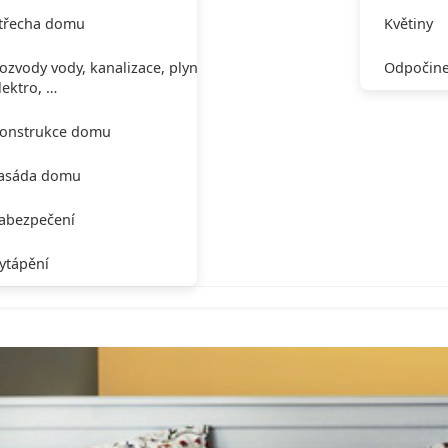
třecha domu
Květiny
ozvody vody, kanalizace, plynu,
Odpočine
lektro, …
onstrukce domu
asáda domu
abezpečení
ytápění