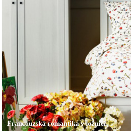
Francouzská romantika v ložnici