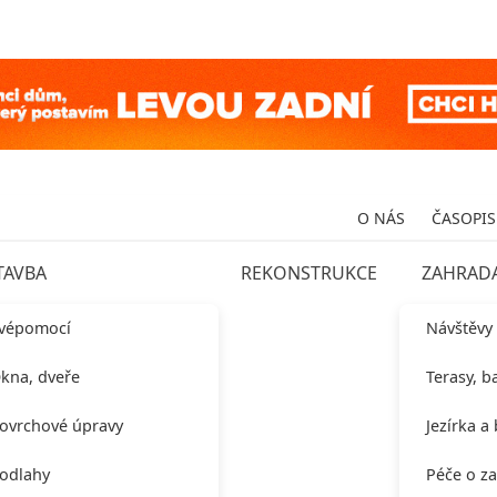
O NÁS
ČASOPIS
TAVBA
REKONSTRUKCE
ZAHRAD
vépomocí
Návštěvy
kna, dveře
Terasy, b
ovrchové úpravy
Jezírka a
odlahy
Péče o z