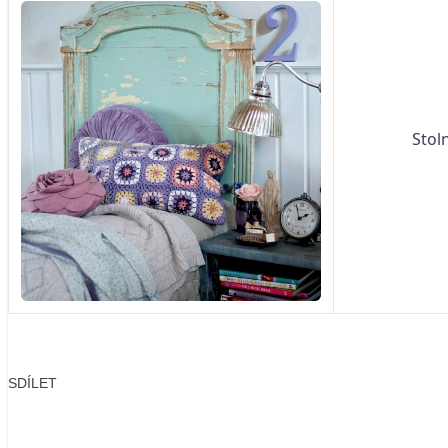
Stoln
SDÍLET
Facebook
X
LinkedIn
Email