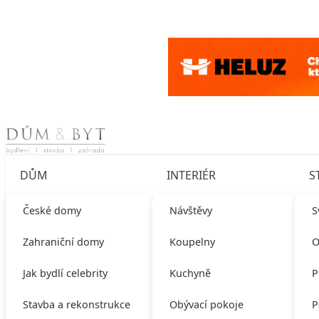
Skip to content
DŮM
INTERIÉR
S
České domy
Návštěvy
S
Zahraniční domy
Koupelny
O
Jak bydlí celebrity
Kuchyně
P
Stavba a rekonstrukce
Obývací pokoje
P