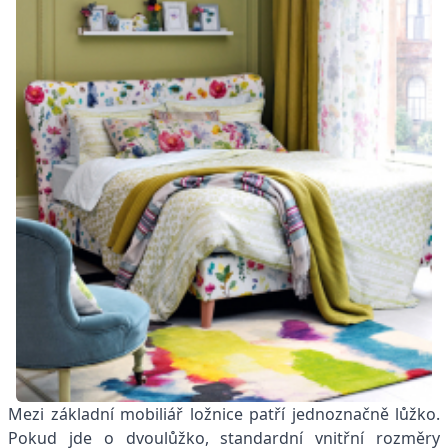
Mezi základní mobiliář ložnice patří jednoznačně lůžko.
Pokud jde o dvoulůžko, standardní vnitřní rozměry