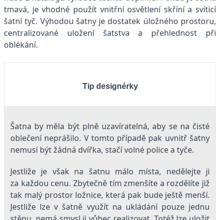
tmavá, je vhodné použít vnitřní osvětlení skříní a svíticí
šatní tyč. Výhodou šatny je dostatek úložného prostoru,
centralizované uložení šatstva a přehlednost při
oblékání.
Tip designérky
Šatna by měla být plně uzavíratelná, aby se na čisté
oblečení neprášilo. V tomto případě pak uvnitř šatny
nemusí být žádná dvířka, stačí volné police a tyče.
Jestliže je však na šatnu málo místa, nedělejte ji
za každou cenu. Zbytečně tím zmenšíte a rozdělíte již
tak malý prostor ložnice, která pak bude ještě menší.
Jestliže lze v šatně využít na ukládání pouze jednu
stěnu, nemá smysl ji vůbec realizovat. Totéž lze uložit