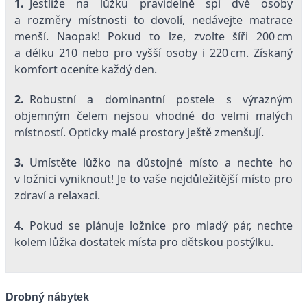
1.
Jestliže na lůžku pravidelně spí dvě osoby
a rozměry místnosti to dovolí, nedávejte matrace
menší. Naopak! Pokud to lze, zvolte šíři 200 cm
a délku 210 nebo pro vyšší osoby i 220 cm. Získaný
komfort oceníte každý den.
2.
Robustní a dominantní postele s výrazným
objemným čelem nejsou vhodné do velmi malých
místností. Opticky malé prostory ještě zmenšují.
3.
Umístěte lůžko na důstojné místo a nechte ho
v ložnici vyniknout! Je to vaše nejdůležitější místo pro
zdraví a relaxaci.
4.
Pokud se plánuje ložnice pro mladý pár, nechte
kolem lůžka dostatek místa pro dětskou postýlku.
Drobný nábytek