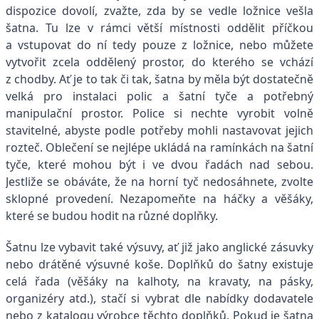
dispozice dovolí, zvažte, zda by se vedle ložnice vešla
šatna. Tu lze v rámci větší místnosti oddělit příčkou
a vstupovat do ní tedy pouze z ložnice, nebo můžete
vytvořit zcela oddělený prostor, do kterého se vchází
z chodby. Ať je to tak či tak, šatna by měla být dostatečně
velká pro instalaci polic a šatní tyče a potřebný
manipulační prostor. Police si nechte vyrobit volně
stavitelné, abyste podle potřeby mohli nastavovat jejich
rozteč. Oblečení se nejlépe ukládá na ramínkách na šatní
tyče, které mohou být i ve dvou řadách nad sebou.
Jestliže se obáváte, že na horní tyč nedosáhnete, zvolte
sklopné provedení. Nezapomeňte na háčky a věšáky,
které se budou hodit na různé doplňky.
Šatnu lze vybavit také výsuvy, ať již jako anglické zásuvky
nebo drátěné výsuvné koše. Doplňků do šatny existuje
celá řada (věšáky na kalhoty, na kravaty, na pásky,
organizéry atd.), stačí si vybrat dle nabídky dodavatele
nebo z katalogu výrobce těchto doplňků. Pokud je šatna