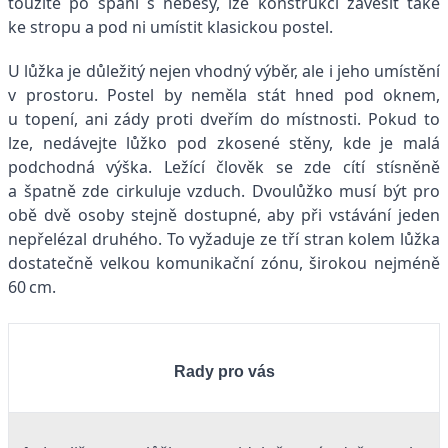
toužíte po spaní s nebesy, lze konstrukci zavěsit také
ke stropu a pod ni umístit klasickou postel.
U lůžka je důležitý nejen vhodný výběr, ale i jeho umístění
v prostoru. Postel by neměla stát hned pod oknem,
u topení, ani zády proti dveřím do místnosti. Pokud to
lze, nedávejte lůžko pod zkosené stěny, kde je malá
podchodná výška. Ležící člověk se zde cítí stísněně
a špatně zde cirkuluje vzduch. Dvoulůžko musí být pro
obě dvě osoby stejně dostupné, aby při vstávání jeden
nepřelézal druhého. To vyžaduje ze tří stran kolem lůžka
dostatečně velkou komunikační zónu, širokou nejméně
60 cm.
Rady pro vás