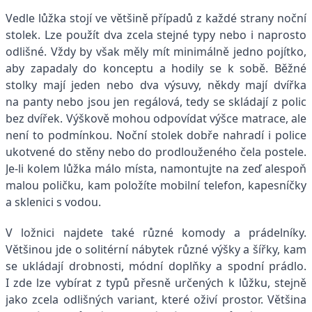
Vedle lůžka stojí ve většině případů z každé strany noční
stolek. Lze použít dva zcela stejné typy nebo i naprosto
odlišné. Vždy by však měly mít minimálně jedno pojítko,
aby zapadaly do konceptu a hodily se k sobě. Běžné
stolky mají jeden nebo dva výsuvy, někdy mají dvířka
na panty nebo jsou jen regálová, tedy se skládají z polic
bez dvířek. Výškově mohou odpovídat výšce matrace, ale
není to podmínkou. Noční stolek dobře nahradí i police
ukotvené do stěny nebo do prodlouženého čela postele.
Je-li kolem lůžka málo místa, namontujte na zeď alespoň
malou poličku, kam položíte mobilní telefon, kapesníčky
a sklenici s vodou.
V ložnici najdete také různé komody a prádelníky.
Většinou jde o solitérní nábytek různé výšky a šířky, kam
se ukládají drobnosti, módní doplňky a spodní prádlo.
I zde lze vybírat z typů přesně určených k lůžku, stejně
jako zcela odlišných variant, které oživí prostor. Většina