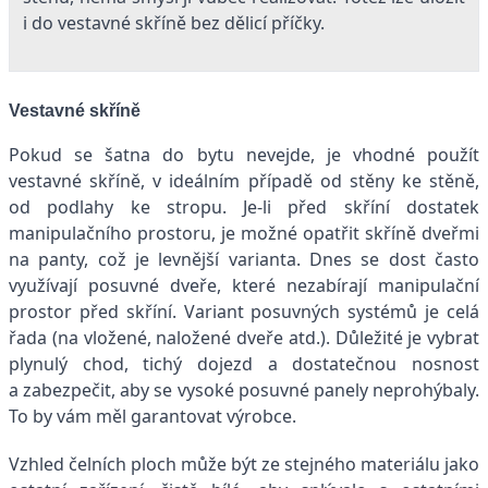
i do vestavné skříně bez dělicí příčky.
Vestavné skříně
Pokud se šatna do bytu nevejde, je vhodné použít
vestavné skříně, v ideálním případě od stěny ke stěně,
od podlahy ke stropu. Je-li před skříní dostatek
manipulačního prostoru, je možné opatřit skříně dveřmi
na panty, což je levnější varianta. Dnes se dost často
využívají posuvné dveře, které nezabírají manipulační
prostor před skříní. Variant posuvných systémů je celá
řada (na vložené, naložené dveře atd.). Důležité je vybrat
plynulý chod, tichý dojezd a dostatečnou nosnost
a zabezpečit, aby se vysoké posuvné panely neprohýbaly.
To by vám měl garantovat výrobce.
Vzhled čelních ploch může být ze stejného materiálu jako