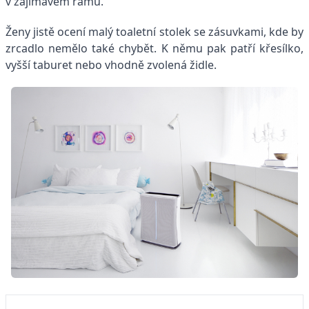
v zajímavém rámu.
Ženy jistě ocení malý toaletní stolek se zásuvkami, kde by
zrcadlo nemělo také chybět. K němu pak patří křesílko,
vyšší taburet nebo vhodně zvolená židle.