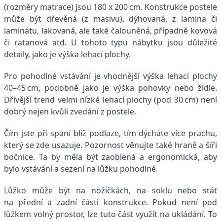
(rozměry matrace) jsou 180 x 200 cm. Konstrukce postele
může být dřevěná (z masivu), dýhovaná, z lamina či
laminátu, lakovaná, ale také čalouněná, případně kovová
či ratanová atd. U tohoto typu nábytku jsou důležité
detaily, jako je výška lehací plochy.
Pro pohodlné vstávání je vhodnější výška lehací plochy
40–45 cm, podobně jako je výška pohovky nebo židle.
Dřívější trend velmi nízké lehací plochy (pod 30 cm) není
dobrý nejen kvůli zvedání z postele.
Čím jste při spaní blíž podlaze, tím dýcháte více prachu,
který se zde usazuje. Pozornost věnujte také hraně a šíři
bočnice. Ta by měla být zaoblená a ergonomická, aby
bylo vstávání a sezení na lůžku pohodlné.
Lůžko může být na nožičkách, na soklu nebo stát
na přední a zadní části konstrukce. Pokud není pod
lůžkem volný prostor, lze tuto část využít na ukládání. To