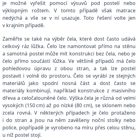
je možné vyřešit pomocí výsuvů pod postelí nebo
výklopným roštem. V tomto případě však matrace
nedýchá a vše se v ní usazuje. Toto řešení volte jen
v krajním případě.
Zaměřte se také na výběr čela, které dost často udává
celkový ráz lůžka. Čelo lze namontovat přímo na stěnu
a samotná postel může mít konstrukci bez čela, nebo je
čelo přímo součástí lůžka. Ve většině případů má čelo
pohledovou úpravu z obou stran, a tak lze postel
postavit i volně do prostoru. Čelo se vyrábí ze stejných
materiálů jako spodní nosná část a dost často se
materiály kombinují, například konstrukce z masivního
dřeva a celočalouněné čelo. Výška čela je různá od velmi
vysokých (150 cm) až po nízké (80 cm), se sklonem nebo
zcela rovná. V některých případech je čelo protaženo
i do stran a jsou na něm zavěšeny noční stolky nebo
police, popřípadě je vyrobeno na míru přes celou stěnu,
u níž postel stojí.