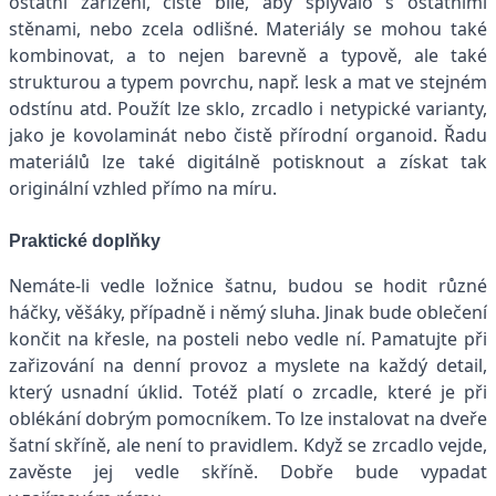
ostatní zařízení, čistě bílé, aby splývalo s ostatními
stěnami, nebo zcela odlišné. Materiály se mohou také
kombinovat, a to nejen barevně a typově, ale také
strukturou a typem povrchu, např. lesk a mat ve stejném
odstínu atd. Použít lze sklo, zrcadlo i netypické varianty,
jako je kovolaminát nebo čistě přírodní organoid. Řadu
materiálů lze také digitálně potisknout a získat tak
originální vzhled přímo na míru.
Praktické doplňky
Nemáte-li vedle ložnice šatnu, budou se hodit různé
háčky, věšáky, případně i němý sluha. Jinak bude oblečení
končit na křesle, na posteli nebo vedle ní. Pamatujte při
zařizování na denní provoz a myslete na každý detail,
který usnadní úklid. Totéž platí o zrcadle, které je při
oblékání dobrým pomocníkem. To lze instalovat na dveře
šatní skříně, ale není to pravidlem. Když se zrcadlo vejde,
zavěste jej vedle skříně. Dobře bude vypadat