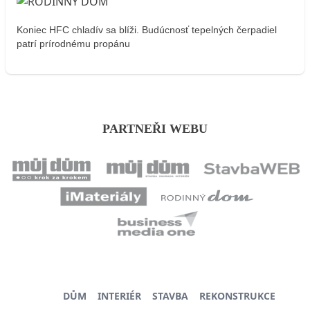
Koniec HFC chladív sa blíži. Budúcnosť tepelných čerpadiel
patrí prírodnému propánu
PARTNEŘI WEBU
DŮM
INTERIÉR
STAVBA
REKONSTRUKCE