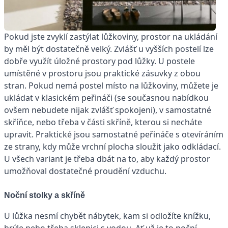
Pokud jste zvyklí zastýlat lůžkoviny, prostor na ukládání
by měl být dostatečně velký. Zvlášť u vyšších postelí lze
dobře využít úložné prostory pod lůžky. U postele
umístěné v prostoru jsou praktické zásuvky z obou
stran. Pokud nemá postel místo na lůžkoviny, můžete je
ukládat v klasickém peřináči (se současnou nabídkou
ovšem nebudete nijak zvlášť spokojeni), v samostatné
skříňce, nebo třeba v části skříně, kterou si necháte
upravit. Praktické jsou samostatné peřináče s otevíráním
ze strany, kdy může vrchní plocha sloužit jako odkládací.
U všech variant je třeba dbát na to, aby každý prostor
umožňoval dostatečné proudění vzduchu.
Noční stolky a skříně
U lůžka nesmí chybět nábytek, kam si odložíte knížku,
brýle nebo třeba sklenici s vodou. Ať už je to noční