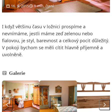
16. 9. 2015
1 min. čtení
I když většinu času v ložnici prospíme a
nevnímáme, jestli máme zeď zelenou nebo
fialovou, je styl, barevnost a celkový pocit důležitý.
V pokoji bychom se měli cítit hlavně příjemně a
uvolněně.
Galerie