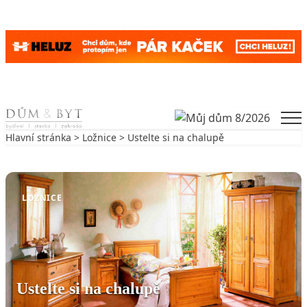
Skip to content
Men
Hlavní stránka
>
Ložnice
> Ustelte si na chalupě
Zpět na Ložnice
LOŽNICE
Ustelte si na chalupě