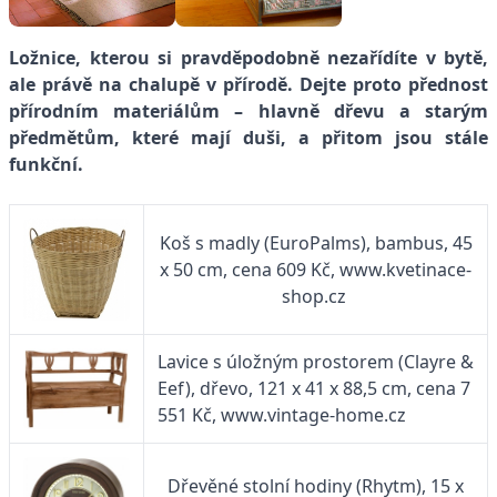
Ložnice, kterou si pravděpodobně nezařídíte v bytě,
ale právě na chalupě v přírodě. Dejte proto přednost
přírodním materiálům – hlavně dřevu a starým
předmětům, které mají duši, a přitom jsou stále
funkční.
Koš s madly (EuroPalms), bambus, 45
x 50 cm, cena 609 Kč, www.kvetinace-
shop.cz
Lavice s úložným prostorem (Clayre &
Eef), dřevo, 121 x 41 x 88,5 cm, cena 7
551 Kč, www.vintage-home.cz
Dřevěné stolní hodiny (Rhytm), 15 x