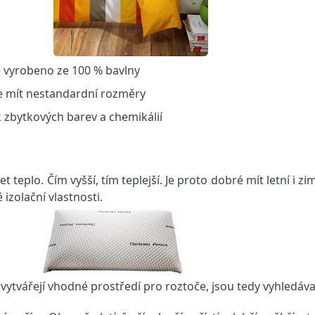
je vyrobeno ze 100 % bavlny
e mít nestandardní rozměry
k zbytkových barev a chemikálií
 teplo. Čím vyšší, tím teplejší. Je proto dobré mít letní i 
izolační vlastnosti.
nevytvářejí vhodné prostředí pro roztoče, jsou tedy vyhledá