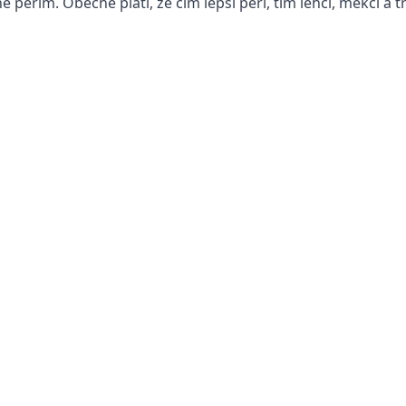
é peřím. Obecně platí, že čím lepší peří, tím lehčí, měkčí a t