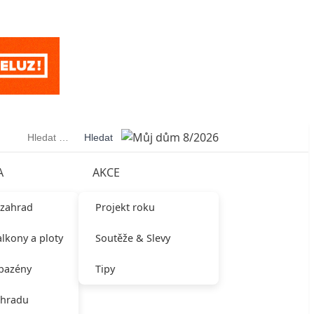
Vyhledávání
A
AKCE
 zahrad
Projekt roku
alkony a ploty
Soutěže & Slevy
 bazény
Tipy
ahradu