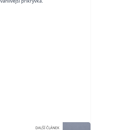
rvanlivější přikrývka.
DALŠÍ ČLÁNEK