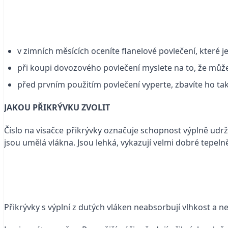
v zimních měsících oceníte flanelové povlečení, které 
při koupi dovozového povlečení myslete na to, že můž
před prvním použitím povlečení vyperte, zbavíte ho ta
JAKOU PŘIKRÝVKU ZVOLIT
Číslo na visačce přikrývky označuje schopnost výplně udržet
jsou umělá vlákna. Jsou lehká, vykazují velmi dobré tepelně 
Přikrývky s výplní z dutých vláken neabsorbují vlhkost a 