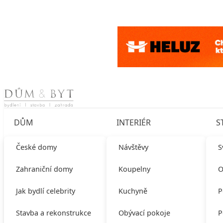
Skip to content
DŮM
INTERIÉR
S
České domy
Návštěvy
S
Zahraniční domy
Koupelny
O
Jak bydlí celebrity
Kuchyně
P
Stavba a rekonstrukce
Obývací pokoje
P