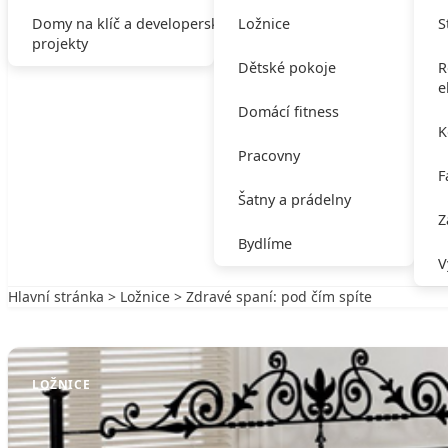
Domy na klíč a developerské
Ložnice
S
projekty
Dětské pokoje
R
e
Domácí fitness
K
Pracovny
F
Šatny a prádelny
Z
Bydlíme
V
Hlavní stránka
>
Ložnice
> Zdravé spaní: pod čím spíte
Zpět na Ložnice
LOŽNICE