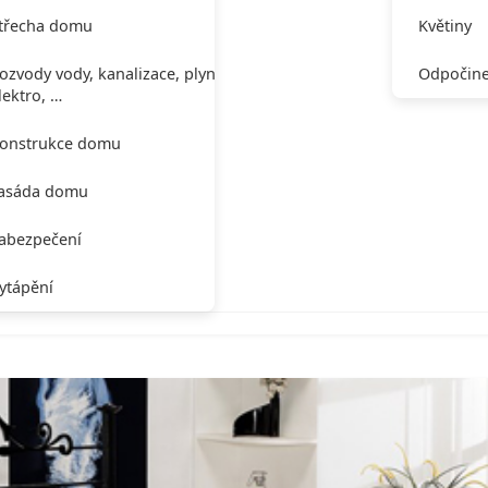
třecha domu
Květiny
ozvody vody, kanalizace, plynu,
Odpočine
lektro, …
onstrukce domu
asáda domu
abezpečení
ytápění