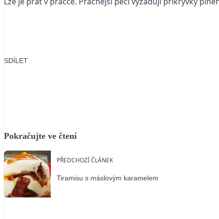
Lze je prát v pračce. Pracnější péči vyžadují přikrývky plněn
SDÍLET
Facebook
X
LinkedIn
Email
Pokračujte ve čtení
PŘEDCHOZÍ ČLÁNEK
Tiramisu s máslovým karamelem