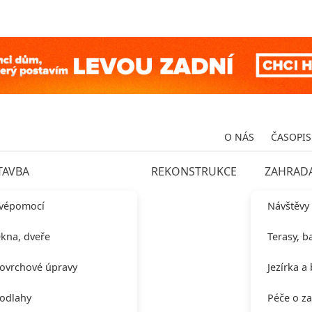
O NÁS
ČASOPIS
TAVBA
REKONSTRUKCE
ZAHRAD
vépomocí
Návštěvy
kna, dveře
Terasy, b
ovrchové úpravy
Jezírka a
odlahy
Péče o z