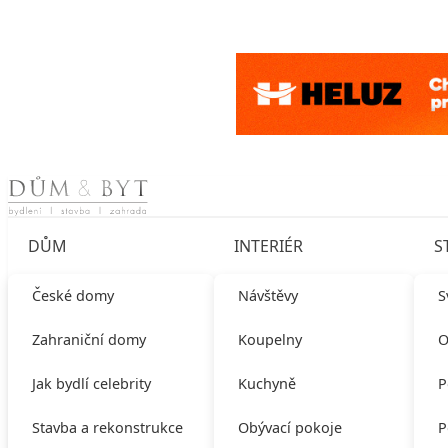
Skip to content
DŮM
INTERIÉR
S
České domy
Návštěvy
S
Zahraniční domy
Koupelny
O
Jak bydlí celebrity
Kuchyně
P
Stavba a rekonstrukce
Obývací pokoje
P