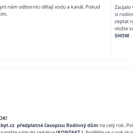
nyní nám odborníci dělají vodu a kanál. Pokud
Zaujalo 
ním.
si rodi
zeptat 
vložte s
SHOW
.
OK!
byt.cz
předplatné časopisu
Rodinný dům
na celý rok. P
w, napište nám do redakce
(KONTAKT
).
Podělíte se o své zku