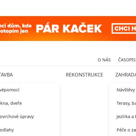
O NÁS
ČASOPIS
TAVBA
REKONSTRUKCE
ZAHRAD
vépomocí
Návštěvy
kna, dveře
Terasy, b
ovrchové úpravy
Jezírka a
odlahy
Péče o z