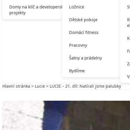
Domy na klíč a developerské
Ložnice
S
projekty
Dětské pokoje
R
e
Domácí fitness
K
Pracovny
F
Šatny a prádelny
Z
Bydlíme
V
Hlavní stránka
>
Lucie
> LUCIE – 21. díl: Natírali jsme palubky
Zpět na Lucie
LUCIE