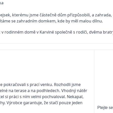
ka
ejsek, kterému jsme částečně dům přizpůsobili, a zahrada, k
očítáme se zahradním domkem, kde by měl malou dílnu.
:
v rodinném domě v Karviné společně s rodiči, dvěma bratr
e pokračovali s prací venku. Rozhodli jsme
itelné na terase a na podhledech. Vhodný nátěr
el si práci s ním velmi pochvaloval. Nekapal,
y. Výrobce garantuje, že stačí pouze jeden
Ptejte se