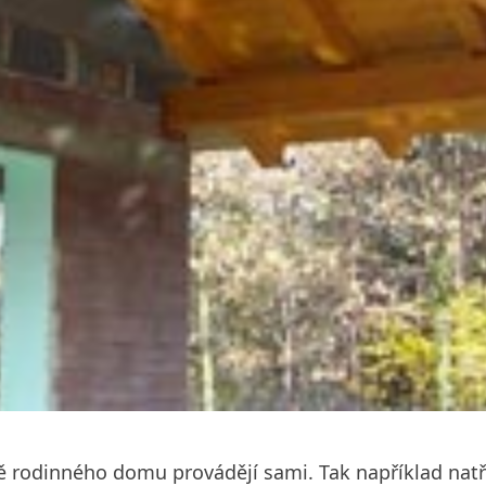
vbě rodinného domu provádějí sami. Tak například natř