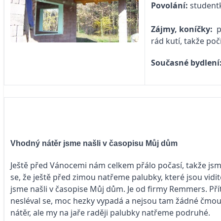
Povolání:
student
Zájmy, koníčky:
p
rád kutí, takže p
Současné bydlení
Vhodný nátěr jsme našli v časopisu Můj dům
Ještě před Vánocemi nám celkem přálo počasí, takže jsm
se, že ještě před zimou natřeme palubky, které jsou vid
jsme našli v časopise Můj dům. Je od firmy Remmers. Přít
nesléval se, moc hezky vypadá a nejsou tam žádné čmouh
nátěr, ale my na jaře raději palubky natřeme podruhé.