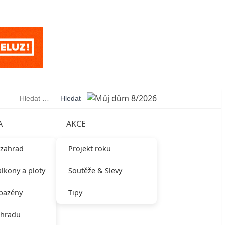
Vyhledávání
A
AKCE
 zahrad
Projekt roku
alkony a ploty
Soutěže & Slevy
 bazény
Tipy
ahradu