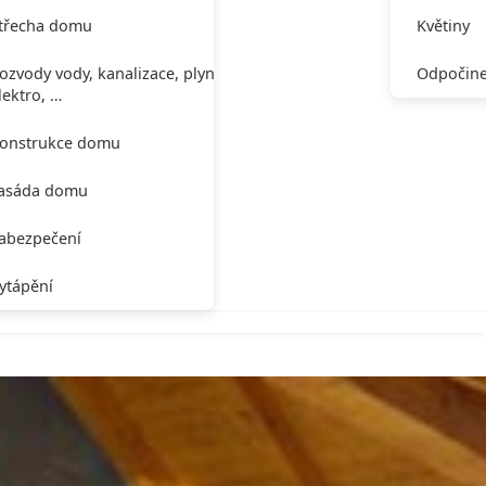
třecha domu
Květiny
ozvody vody, kanalizace, plynu,
Odpočine
lektro, …
onstrukce domu
asáda domu
abezpečení
ytápění