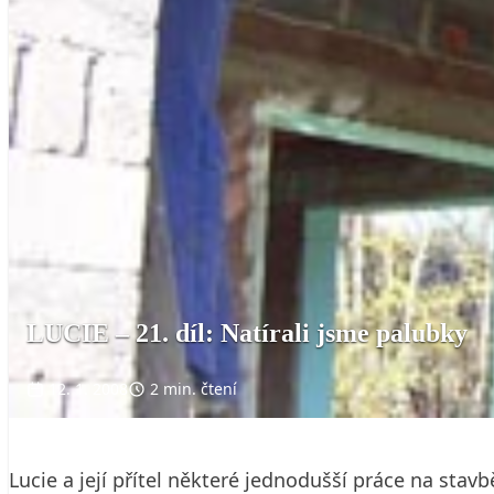
LUCIE – 21. díl: Natírali jsme palubky
12. 1. 2008
2 min. čtení
Lucie a její přítel některé jednodušší práce na sta