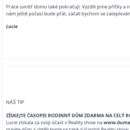
Práce uvnitř domu také pokračují. Vyzdili jsme příčky a 
nám ještě počasí bude přát, začali bychom se zateplová
Lucie
NÁŠ TIP
ZÍSKEJTE ČASOPIS RODINNÝ DŮM ZDARMA NA CELÝ R
Lucie získala za svoji účast v Reality show na
www.duma
stavíte dům a chtěli byste se také zúčastnit Reality sho