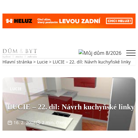
Skip to content
Men
Hlavní stránka
>
Lucie
> LUCIE – 22. díl: Návrh kuchyňské linky
Zpět na Lucie
LUCIE
LUCIE – 22. díl: Návrh kuchyňské linky
16. 2. 2008
2 min. čtení