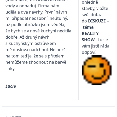
ohledně
vody a odpadu). Firma nám
stavby, vložte
udělala dva návrhy. První návrh
svůj dotaz
mi připadal neosobní, neútulný,
do
DISKUZE
–
už podle obrázku jsem věděla,
téma
že bych se v nové kuchyni necítila
REALITY
dobře. Až druhý návrh
SHOW
. Lucie
s kuchyňským ostrůvkem
vám jistě ráda
mě doslova nadchnul. Nejhorší
odpoví.
na tom teď je, že se s přítelem
nemůžeme shodnout na barvě
linky.
Lucie