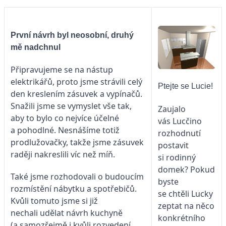
První návrh byl neosobní, druhý
mě nadchnul
Připravujeme se na nástup
elektrikářů, proto jsme strávili celý
Ptejte se Lucie!
den kreslením zásuvek a vypínačů.
Snažili jsme se vymyslet vše tak,
Zaujalo
aby to bylo co nejvíce účelné
vás Lucčino
a pohodlné. Nesnášíme totiž
rozhodnutí
prodlužovačky, takže jsme zásuvek
postavit
raději nakreslili víc než míň.
si rodinný
domek? Pokud
Také jsme rozhodovali o budoucím
byste
rozmístění nábytku a spotřebičů.
se chtěli Lucky
Kvůli tomuto jsme si již
zeptat na něco
nechali udělat návrh kuchyně
konkrétního
(a samozřejmě i kvůli rozvedení