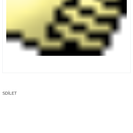
SDÍLET
Facebook
X
LinkedIn
Email