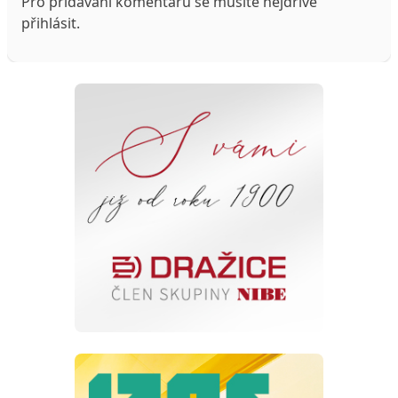
Pro přidávání komentářů se musíte nejdříve
přihlásit
.