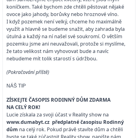
koníčkem. Také bychom zde chtěli pěstovat nějaké
ovoce jako jahody, borůvky nebo hroznové víno.
I když pozemek není velký, chceme ho maximálně
využít a hlavně se budeme snažit, aby zahrada byla
útulná a každý na ní našel své soukromí. O větším
pozemku jsme ani neuvažovali, protože si myslíme,
že tato velikost nám vyhovovat bude a navíc
nebudeme mít tolik starostí s údržbou.
(Pokračování příště)
NÁŠ TIP
ZÍSKEJTE ČASOPIS RODINNÝ DŮM ZDARMA
NA CELÝ ROK!
Lucie získala za svoji účast v Reality show na
www.dumabyt.cz
předplatné časopisu
Rodinný
dům
na celý rok. Pokud právě stavíte dům a chtěli
byste se také zúčastnit Reality show, napište nám