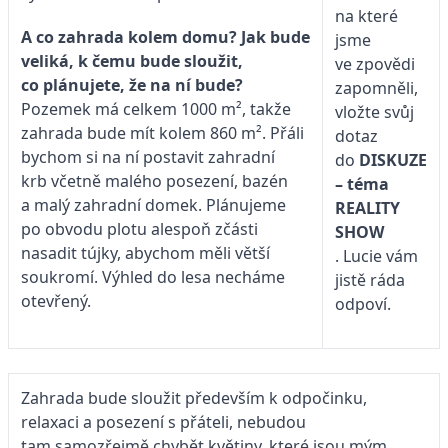
na které
A co zahrada kolem domu? Jak bude
jsme
veliká, k čemu bude sloužit,
ve zpovědi
co plánujete, že na ní bude?
zapomněli,
Pozemek má celkem 1000 m², takže
vložte svůj
zahrada bude mít kolem 860 m². Přáli
dotaz
bychom si na ní postavit zahradní
do
DISKUZE
krb včetně malého posezení, bazén
– téma
a malý zahradní domek. Plánujeme
REALITY
po obvodu plotu alespoň zčásti
SHOW
nasadit tújky, abychom měli větší
. Lucie vám
soukromí. Výhled do lesa necháme
jistě ráda
otevřený.
odpoví.
Zahrada bude sloužit především k odpočinku,
relaxaci a posezení s přáteli, nebudou
tam samozřejmě chybět květiny, které jsou mým