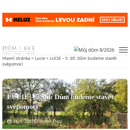
Skip to content
Men
Hlavní stránka
>
Lucie
> LUCIE – 5. díl: Dům budeme stavět
svépomocí
Zpět na Lucie
LUCIE
LUCIE – 5. díl: Dům budeme stavět
svépomocí
24. 5. 2007
3 min. čtení