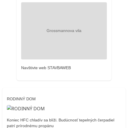
Navštivte web STAVBAWEB
RODINNÝ DOM
Koniec HFC chladív sa blíži. Budúcnosť tepelných čerpadiel
patrí prírodnému propánu