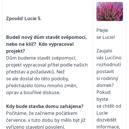
Zpověď Lucie 5.
Ptejte
Budeš nový dům stavět svépomocí,
se Lucie!
nebo na klíč? Kdo vypracoval
Zaujalo
projekt?
vás Lucčino
Dům budeme stavět svépomocí,
rozhodnutí
projekt vypracoval přítel podle našich
postavit
představ a požadavků. Než
si rodinný
se ale dostal do této podoby,
domek?
předcházelo tomu mnoho změn,
Pokud
úprav a bouřlivé diskuse.
byste
se chtěli od
Kdy bude stavba domu zahájena?
Lucie
Počítáme, že začneme počátkem
dozvědět
července, v tuto dobu by mělo být již
informace,
vyřízeno stavební povolení.